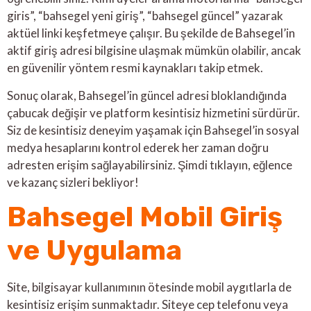
giris”, “bahsegel yeni giriş”, “bahsegel güncel” yazarak
aktüel linki keşfetmeye çalışır. Bu şekilde de Bahsegel’in
aktif giriş adresi bilgisine ulaşmak mümkün olabilir, ancak
en güvenilir yöntem resmi kaynakları takip etmek.
Sonuç olarak, Bahsegel’in güncel adresi bloklandığında
çabucak değişir ve platform kesintisiz hizmetini sürdürür.
Siz de kesintisiz deneyim yaşamak için Bahsegel’in sosyal
medya hesaplarını kontrol ederek her zaman doğru
adresten erişim sağlayabilirsiniz. Şimdi tıklayın, eğlence
ve kazanç sizleri bekliyor!
Bahsegel Mobil Giriş
ve Uygulama
Site, bilgisayar kullanımının ötesinde mobil aygıtlarla de
kesintisiz erişim sunmaktadır. Siteye cep telefonu veya