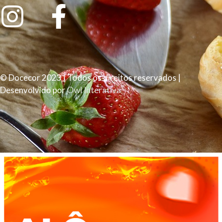
© Docecor 2023 | Todos os direitos reservados |
Desenvolvido por
Owl Interativa