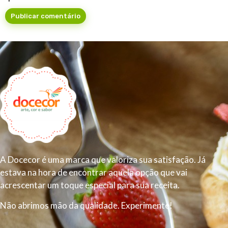
A Docecor é uma marca que valoriza sua satisfação. Já
estava na hora de encontrar aquela opção que vai
acrescentar um toque especial para sua receita.
Não abrimos mão da qualidade. Experimente!