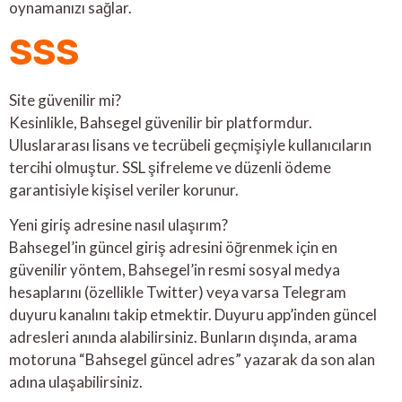
oynamanızı sağlar.
SSS
Site güvenilir mi?
Kesinlikle, Bahsegel güvenilir bir platformdur.
Uluslararası lisans ve tecrübeli geçmişiyle kullanıcıların
tercihi olmuştur. SSL şifreleme ve düzenli ödeme
garantisiyle kişisel veriler korunur.
Yeni giriş adresine nasıl ulaşırım?
Bahsegel’in güncel giriş adresini öğrenmek için en
güvenilir yöntem, Bahsegel’in resmi sosyal medya
hesaplarını (özellikle Twitter) veya varsa Telegram
duyuru kanalını takip etmektir. Duyuru app’inden güncel
adresleri anında alabilirsiniz. Bunların dışında, arama
motoruna “Bahsegel güncel adres” yazarak da son alan
adına ulaşabilirsiniz.