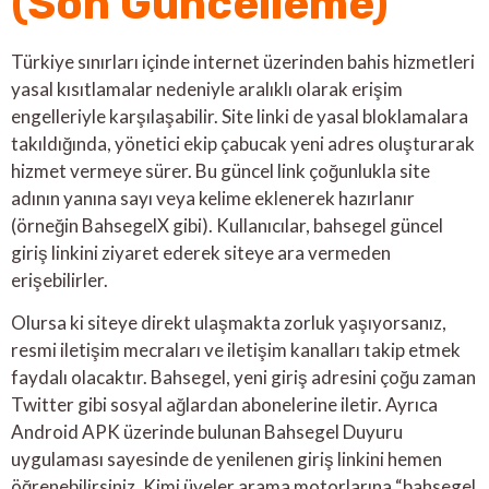
(Son Güncelleme)
Türkiye sınırları içinde internet üzerinden bahis hizmetleri
yasal kısıtlamalar nedeniyle aralıklı olarak erişim
engelleriyle karşılaşabilir. Site linki de yasal bloklamalara
takıldığında, yönetici ekip çabucak yeni adres oluşturarak
hizmet vermeye sürer. Bu güncel link çoğunlukla site
adının yanına sayı veya kelime eklenerek hazırlanır
(örneğin BahsegelX gibi). Kullanıcılar, bahsegel güncel
giriş linkini ziyaret ederek siteye ara vermeden
erişebilirler.
Olursa ki siteye direkt ulaşmakta zorluk yaşıyorsanız,
resmi iletişim mecraları ve iletişim kanalları takip etmek
faydalı olacaktır. Bahsegel, yeni giriş adresini çoğu zaman
Twitter gibi sosyal ağlardan abonelerine iletir. Ayrıca
Android APK üzerinde bulunan Bahsegel Duyuru
uygulaması sayesinde de yenilenen giriş linkini hemen
öğrenebilirsiniz. Kimi üyeler arama motorlarına “bahsegel