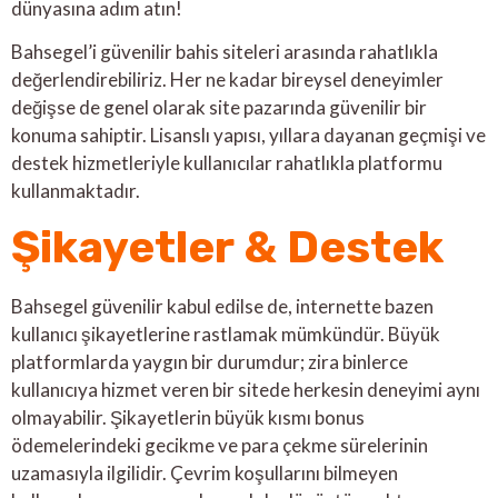
dünyasına adım atın!
Bahsegel’i güvenilir bahis siteleri arasında rahatlıkla
değerlendirebiliriz. Her ne kadar bireysel deneyimler
değişse de genel olarak site pazarında güvenilir bir
konuma sahiptir. Lisanslı yapısı, yıllara dayanan geçmişi ve
destek hizmetleriyle kullanıcılar rahatlıkla platformu
kullanmaktadır.
Şikayetler & Destek
Bahsegel güvenilir kabul edilse de, internette bazen
kullanıcı şikayetlerine rastlamak mümkündür. Büyük
platformlarda yaygın bir durumdur; zira binlerce
kullanıcıya hizmet veren bir sitede herkesin deneyimi aynı
olmayabilir. Şikayetlerin büyük kısmı bonus
ödemelerindeki gecikme ve para çekme sürelerinin
uzamasıyla ilgilidir. Çevrim koşullarını bilmeyen