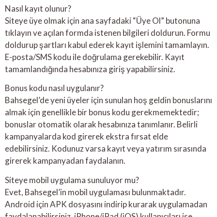
Nasıl kayıt olunur?
Siteye üye olmak için ana sayfadaki “Üye Ol” butonuna
tıklayın ve açılan formda istenen bilgileri doldurun. Formu
doldurup şartları kabul ederek kayıt işlemini tamamlayın.
E-posta/SMS kodu ile doğrulama gerekebilir. Kayıt
tamamlandığında hesabınıza giriş yapabilirsiniz.
Bonus kodu nasıl uygulanır?
Bahsegel’de yeni üyeler için sunulan hoş geldin bonuslarını
almak için genellikle bir bonus kodu gerekmemektedir;
bonuslar otomatik olarak hesabınıza tanımlanır. Belirli
kampanyalarda kod girerek ekstra fırsat elde
edebilirsiniz. Kodunuz varsa kayıt veya yatırım sırasında
girerek kampanyadan faydalanın.
Siteye mobil uygulama sunuluyor mu?
Evet, Bahsegel’in mobil uygulaması bulunmaktadır.
Android için APK dosyasını indirip kurarak uygulamadan
faydalanabilirsiniz. iPhone/iPad (iOS) kullanıcıları ise