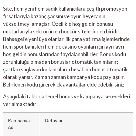
Site, hem yeni hem sadık kullanıcılara çeşitli promosyon
fırsatlarıyla kazanç şansını ve oyun heyecanını
yükseltmeyi amaçlar. Özellikle hoş geldin bonusu
miktarlarıyla sektörün en bonkör sitelerinden biridir.
Bahsegel’e yeni üye olanlar, ilk para yatırma işlemlerinde
hem spor bahisleri hem de casino oyunları için ayrı ayrı
hoş geldin bonuslarından faydalanabilirler. Bonus kodu
zorunluluğu olmadan bonuslar otomatik tanımlanır;
şartları sağlayan kullanıcıların hesabına bonus otomatik
olarak yansır. Zaman zaman kampanya kodu paylaşılır.
Belirlenen kodu girerek ek avantajlar elde edebilirsiniz.
Aşağıdaki tabloda temel bonus ve kampanya seçenekleri
yer almaktadır:
Kampanya
Detaylar
Adı