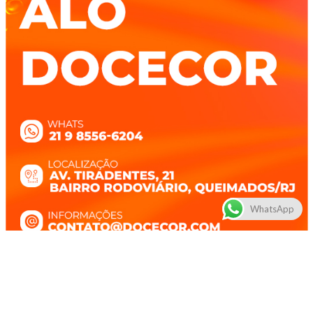
WhatsApp