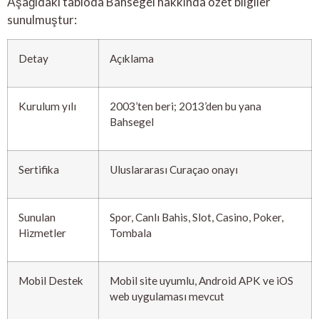
Aşağıdaki tabloda Bahsegel hakkında özet bilgiler
sunulmuştur:
Detay
Açıklama
Kurulum yılı
2003’ten beri; 2013’den bu yana
Bahsegel
Sertifika
Uluslararası Curaçao onayı
Sunulan
Spor, Canlı Bahis, Slot, Casino, Poker,
Hizmetler
Tombala
Mobil Destek
Mobil site uyumlu, Android APK ve iOS
web uygulaması mevcut