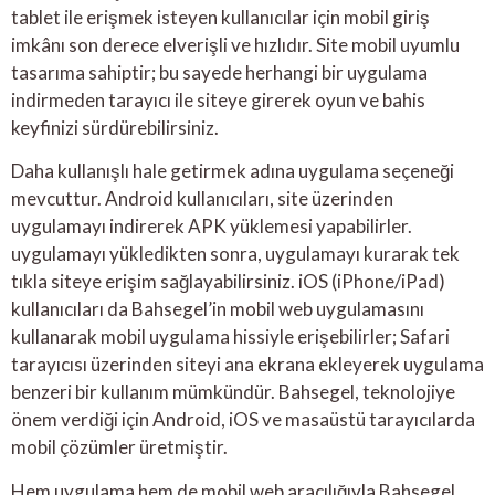
tablet ile erişmek isteyen kullanıcılar için mobil giriş
imkânı son derece elverişli ve hızlıdır. Site mobil uyumlu
tasarıma sahiptir; bu sayede herhangi bir uygulama
indirmeden tarayıcı ile siteye girerek oyun ve bahis
keyfinizi sürdürebilirsiniz.
Daha kullanışlı hale getirmek adına uygulama seçeneği
mevcuttur. Android kullanıcıları, site üzerinden
uygulamayı indirerek APK yüklemesi yapabilirler.
uygulamayı yükledikten sonra, uygulamayı kurarak tek
tıkla siteye erişim sağlayabilirsiniz. iOS (iPhone/iPad)
kullanıcıları da Bahsegel’in mobil web uygulamasını
kullanarak mobil uygulama hissiyle erişebilirler; Safari
tarayıcısı üzerinden siteyi ana ekrana ekleyerek uygulama
benzeri bir kullanım mümkündür. Bahsegel, teknolojiye
önem verdiği için Android, iOS ve masaüstü tarayıcılarda
mobil çözümler üretmiştir.
Hem uygulama hem de mobil web aracılığıyla Bahsegel