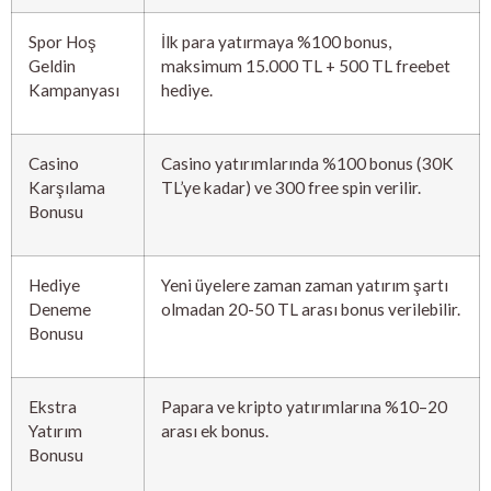
Spor Hoş
İlk para yatırmaya %100 bonus,
Geldin
maksimum 15.000 TL + 500 TL freebet
Kampanyası
hediye.
Casino
Casino yatırımlarında %100 bonus (30K
Karşılama
TL’ye kadar) ve 300 free spin verilir.
Bonusu
Hediye
Yeni üyelere zaman zaman yatırım şartı
Deneme
olmadan 20-50 TL arası bonus verilebilir.
Bonusu
Ekstra
Papara ve kripto yatırımlarına %10–20
Yatırım
arası ek bonus.
Bonusu