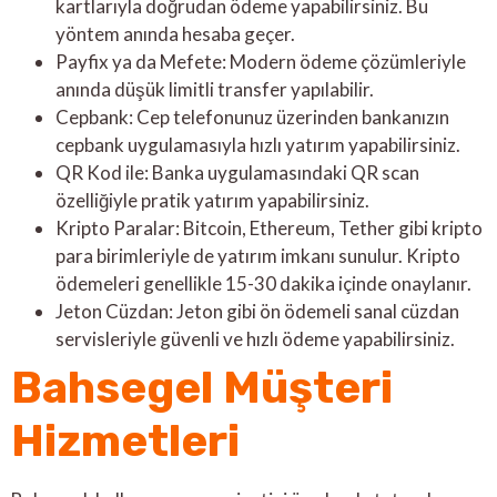
kartlarıyla doğrudan ödeme yapabilirsiniz. Bu
yöntem anında hesaba geçer.
Payfix ya da Mefete: Modern ödeme çözümleriyle
anında düşük limitli transfer yapılabilir.
Cepbank: Cep telefonunuz üzerinden bankanızın
cepbank uygulamasıyla hızlı yatırım yapabilirsiniz.
QR Kod ile: Banka uygulamasındaki QR scan
özelliğiyle pratik yatırım yapabilirsiniz.
Kripto Paralar: Bitcoin, Ethereum, Tether gibi kripto
para birimleriyle de yatırım imkanı sunulur. Kripto
ödemeleri genellikle 15-30 dakika içinde onaylanır.
Jeton Cüzdan: Jeton gibi ön ödemeli sanal cüzdan
servisleriyle güvenli ve hızlı ödeme yapabilirsiniz.
Bahsegel Müşteri
Hizmetleri