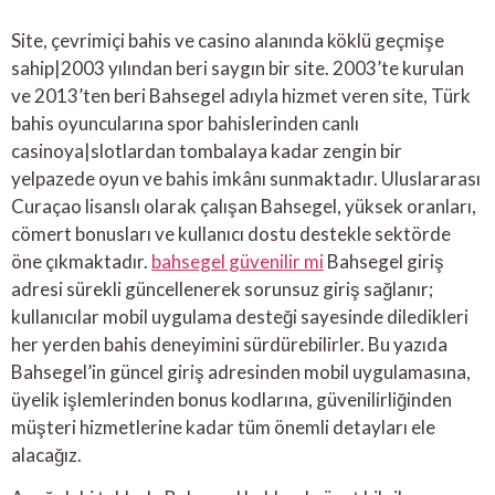
Site, çevrimiçi bahis ve casino alanında köklü geçmişe
sahip|2003 yılından beri saygın bir site. 2003’te kurulan
ve 2013’ten beri Bahsegel adıyla hizmet veren site, Türk
bahis oyuncularına spor bahislerinden canlı
casinoya|slotlardan tombalaya kadar zengin bir
yelpazede oyun ve bahis imkânı sunmaktadır. Uluslararası
Curaçao lisanslı olarak çalışan Bahsegel, yüksek oranları,
cömert bonusları ve kullanıcı dostu destekle sektörde
öne çıkmaktadır.
bahsegel güvenilir mi
Bahsegel giriş
adresi sürekli güncellenerek sorunsuz giriş sağlanır;
kullanıcılar mobil uygulama desteği sayesinde diledikleri
her yerden bahis deneyimini sürdürebilirler. Bu yazıda
Bahsegel’in güncel giriş adresinden mobil uygulamasına,
üyelik işlemlerinden bonus kodlarına, güvenilirliğinden
müşteri hizmetlerine kadar tüm önemli detayları ele
alacağız.