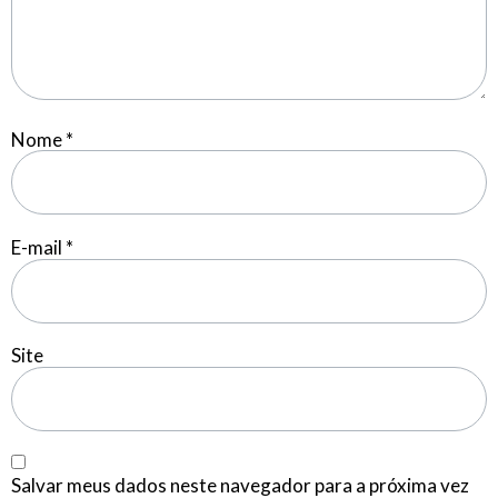
Nome
*
E-mail
*
Site
Salvar meus dados neste navegador para a próxima vez