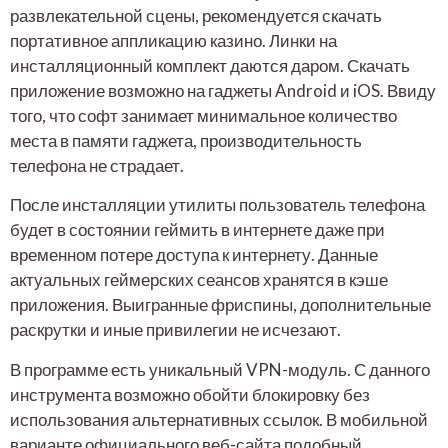
развлекательной сцены, рекомендуется скачать
портативное аппликацию казино. Линки на
инсталляционный комплект даются даром. Скачать
приложение возможно на гаджеты Android и iOS. Ввиду
того, что софт занимает минимальное количество
места в памяти гаджета, производительность
телефона не страдает.
После инсталляции утилиты пользователь телефона
будет в состоянии геймить в интернете даже при
временном потере доступа к интернету. Данные
актуальных геймерских сеансов хранятся в кэше
приложения. Выигранные фриспины, дополнительные
раскрутки и иные привилегии не исчезают.
В программе есть уникальный VPN-модуль. С данного
инструмента возможно обойти блокировку без
использования альтернативных ссылок. В мобильной
варианте официального веб-сайта подобный