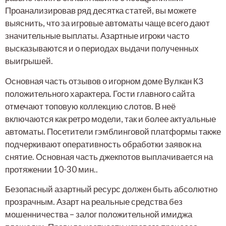
Проанализировав ряд десятка статей, вы можете
выяснить, что за игровые автоматы чаще всего дают
значительные выплаты. Азартные игроки часто
высказываются и о периодах выдачи полученных
выигрышей.
Основная часть отзывов о игорном доме Вулкан КЗ
положительного характера. Гости главного сайта
отмечают топовую коллекцию слотов. В неё
включаются как ретро модели, так и более актуальные
автоматы. Посетители гэмблинговой платформы также
подчеркивают оперативность обработки заявок на
снятие. Основная часть джекпотов выплачивается на
протяжении 10-30 мин..
Безопасный азартный ресурс должен быть абсолютно
прозрачным. Азарт на реальные средства без
мошенничества – залог положительной имиджа