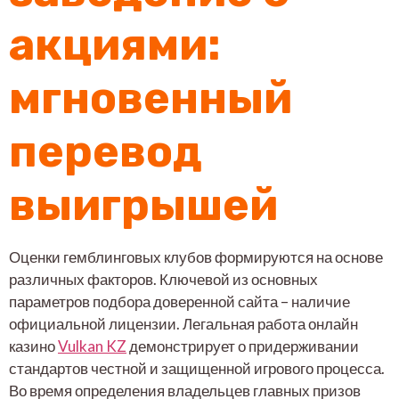
акциями:
мгновенный
перевод
выигрышей
Оценки гемблинговых клубов формируются на основе
различных факторов. Ключевой из основных
параметров подбора доверенной сайта – наличие
официальной лицензии. Легальная работа онлайн
казино
Vulkan KZ
демонстрирует о придерживании
стандартов честной и защищенной игрового процесса.
Во время определения владельцев главных призов