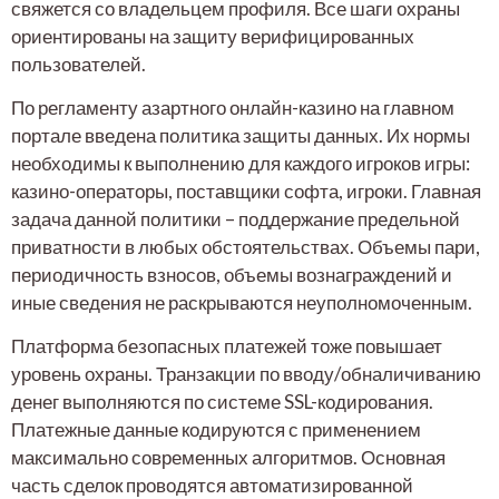
свяжется со владельцем профиля. Все шаги охраны
ориентированы на защиту верифицированных
пользователей.
По регламенту азартного онлайн-казино на главном
портале введена политика защиты данных. Их нормы
необходимы к выполнению для каждого игроков игры:
казино-операторы, поставщики софта, игроки. Главная
задача данной политики – поддержание предельной
приватности в любых обстоятельствах. Объемы пари,
периодичность взносов, объемы вознаграждений и
иные сведения не раскрываются неуполномоченным.
Платформа безопасных платежей тоже повышает
уровень охраны. Транзакции по вводу/обналичиванию
денег выполняются по системе SSL-кодирования.
Платежные данные кодируются с применением
максимально современных алгоритмов. Основная
часть сделок проводятся автоматизированной