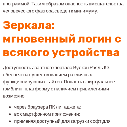
программой. Таким образом опасность вмешательства
человеческого фактора сведен к минимуму.
Зеркала:
мгновенный логин с
всякого устройства
Доступность азартного портала Вулкан Рояль КЗ
обеспечена существованием различных
функционирующих сайтов. Попасть в виртуальное
гэмблинг-платформу с наличием привилегиями
возможно:
через браузера ПК ли гаджета;
во смартфонном приложении;
применяя доступный для загрузки софт для