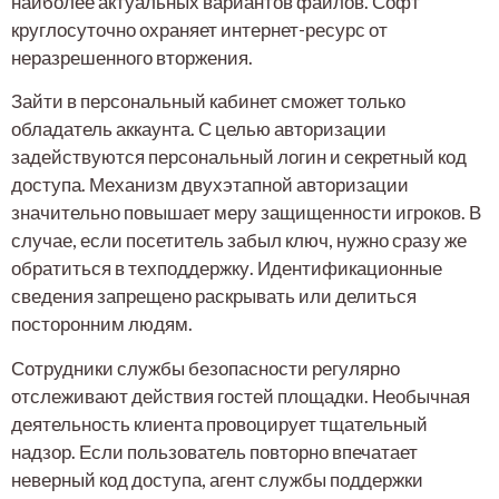
наиболее актуальных вариантов файлов. Софт
круглосуточно охраняет интернет-ресурс от
неразрешенного вторжения.
Зайти в персональный кабинет сможет только
обладатель аккаунта. С целью авторизации
задействуются персональный логин и секретный код
доступа. Механизм двухэтапной авторизации
значительно повышает меру защищенности игроков. В
случае, если посетитель забыл ключ, нужно сразу же
обратиться в техподдержку. Идентификационные
сведения запрещено раскрывать или делиться
посторонним людям.
Сотрудники службы безопасности регулярно
отслеживают действия гостей площадки. Необычная
деятельность клиента провоцирует тщательный
надзор. Если пользователь повторно впечатает
неверный код доступа, агент службы поддержки