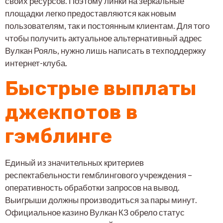
своих ресурсов. Поэтому линки на зеркальные
площадки легко предоставляются как новым
пользователям, так и постоянным клиентам. Для того
чтобы получить актуальное альтернативный адрес
Вулкан Рояль, нужно лишь написать в техподдержку
интернет-клуба.
Быстрые выплаты
джекпотов в
гэмблинге
Единый из значительных критериев
респектабельности гемблингового учреждения –
оперативность обработки запросов на вывод.
Выигрыши должны производиться за пары минут.
Официальное казино Вулкан КЗ обрело статус