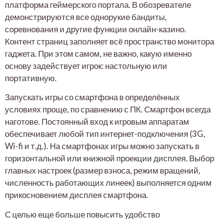
платформа геймерского портала. В обозревателе
демонстрируются все однорукие бандиты,
соревнования и другие функции онлайн-казино.
Контент страниц заполняет всё пространство монитора
гаджета. При этом самом, не важно, какую именно
основу задействует игрок: настольную или
портативную.
Запускать игры со смартфона в определённых
условиях проще, по сравнению с ПК. Смартфон всегда
наготове. Постоянный вход к игровым аппаратам
обеспечивает любой тип интернет-подключения (3G,
Wi-fi и т.д.). На смартфонах игры можно запускать в
горизонтальной или книжной проекции дисплея. Выбор
главных настроек (размер взноса, режим вращений,
численность работающих линеек) выполняется одним
прикосновением дисплея смартфона.
С целью еще больше повысить удобство