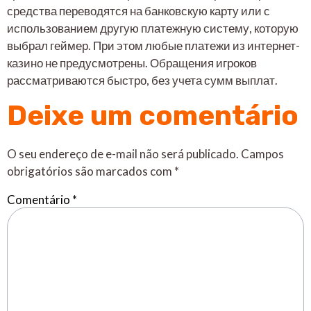
средства переводятся на банковскую карту или с
использованием другую платежную систему, которую
выбрал геймер. При этом любые платежи из интернет-
казино не предусмотрены. Обращения игроков
рассматриваются быстро, без учета сумм выплат.
Deixe um comentário
O seu endereço de e-mail não será publicado.
Campos
obrigatórios são marcados com
*
Comentário
*