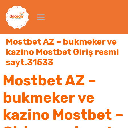
Mostbet AZ – bukmeker ve
kazino Mostbet Giriş rəsmi
sayt.31533
Mostbet AZ –
bukmeker ve
kazino Mostbet –