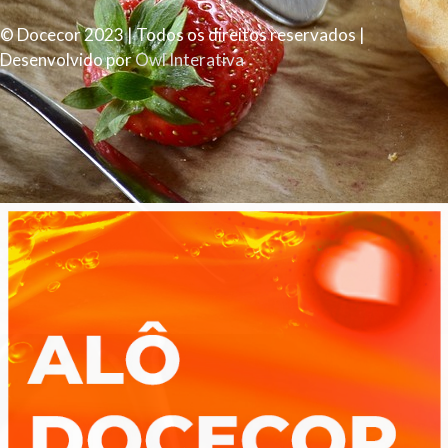
© Docecor 2023 | Todos os direitos reservados |
Desenvolvido por
Owl Interativa