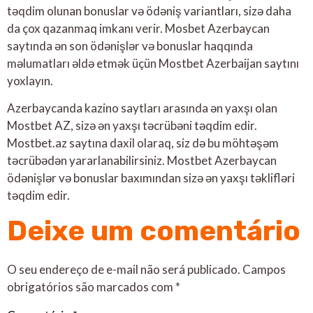
təqdim olunan bonuslar və ödəniş variantları, sizə daha
da çox qazanmaq imkanı verir. Mosbet Azerbaycan
saytında ən son ödənişlər və bonuslar haqqında
məlumatları əldə etmək üçün Mostbet Azerbaijan saytını
yoxlayın.
Azerbaycanda kazino saytları arasında ən yaxşı olan
Mostbet AZ, sizə ən yaxşı təcrübəni təqdim edir.
Mostbet.az saytına daxil olaraq, siz də bu möhtəşəm
təcrübədən yararlanabilirsiniz. Mostbet Azerbaycan
ödənişlər və bonuslar baxımından sizə ən yaxşı təklifləri
təqdim edir.
Deixe um comentário
O seu endereço de e-mail não será publicado.
Campos
obrigatórios são marcados com
*