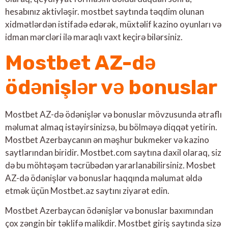
hesabınız aktivləşir. mostbet saytında təqdim olunan
xidmətlərdən istifadə edərək, müxtəlif kazino oyunları və
idman mərcləri ilə maraqlı vaxt keçirə bilərsiniz.
Mostbet AZ-də
ödənişlər və bonuslar
Mostbet AZ-də ödənişlər və bonuslar mövzusunda ətraflı
məlumat almaq istəyirsinizsə, bu bölməyə diqqət yetirin.
Mostbet Azerbaycanın ən məşhur bukmeker və kazino
saytlarından biridir. Mostbet.com saytına daxil olaraq, siz
də bu möhtəşəm təcrübədən yararlanabilirsiniz. Mosbet
AZ-də ödənişlər və bonuslar haqqında məlumat əldə
etmək üçün Mostbet.az saytını ziyarət edin.
Mostbet Azerbaycan ödənişlər və bonuslar baxımından
çox zəngin bir təklifə malikdir. Mostbet giriş saytında sizə