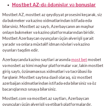
Mostbet AZ-də ödənişlər və bonuslar
Mostbet AZ, mostbet az qeydiyyat prosesini keçərək, siz
də bukmeker və kazino xidmətlərindən istifadə edə
bilərsiniz. Mostbet az saytı, Azerbaycanın ən məşhur
onlayn bukmeker və kazino platformalarından biridir.
Mostbet Azerbaycan oyunçuları üçün əlverişli şərait
yaradır və onlara müxtəlif idman növləri və kazino
oyunları təqdim edir.
Azerbaycanda kazino saytlari arasında
most bet
mosbet
və mosbet az kimi məşhur platformalar var, lakin mostbet
giriş saytı, özünəməxsus xidmətləri və təcrübəsi ilə
fərqlənir. Mostbet saytına daxil olaraq, siz mostbet
azerbaijan xidmətlərindən istifadə edə bilərsiniz və öz
bacarıqlarınızı sınaya bilərsiniz.
Mostbet.com və mostbet.az saytları, Azerbaycan
oyunçuları üçün əlverişli və etibarlı platformalardır.