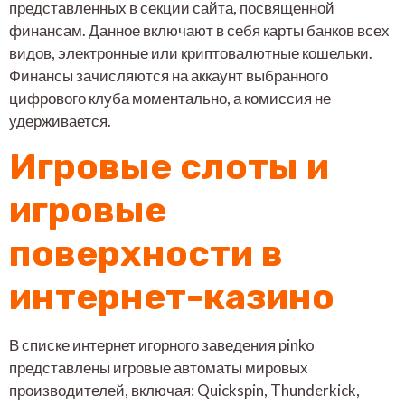
представленных в секции сайта, посвященной
финансам. Данное включают в себя карты банков всех
видов, электронные или криптовалютные кошельки.
Финансы зачисляются на аккаунт выбранного
цифрового клуба моментально, а комиссия не
удерживается.
Игровые слоты и
игровые
поверхности в
интернет-казино
В списке интернет игорного заведения pinko
представлены игровые автоматы мировых
производителей, включая: Quickspin, Thunderkick,