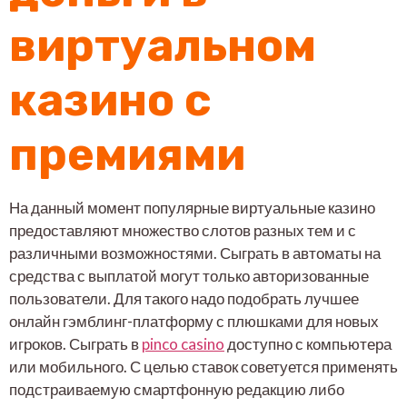
виртуальном
казино с
премиями
На данный момент популярные виртуальные казино
предоставляют множество слотов разных тем и с
различными возможностями. Сыграть в автоматы на
средства с выплатой могут только авторизованные
пользователи. Для такого надо подобрать лучшее
онлайн гэмблинг-платформу с плюшками для новых
игроков. Сыграть в
pinco casino
доступно с компьютера
или мобильного. С целью ставок советуется применять
подстраиваемую смартфонную редакцию либо