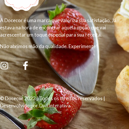
A Docecor é uma marca que valoriza sua satisfação. Já
estava na hora de encontrar aquela opção que vai
acrescentar um toque especial para sua receita.
Não abrimos mão da qualidade. Experimente!
© Docecor 2023 | Todos os direitos reservados |
Desenvolvido por
Owl Interativa