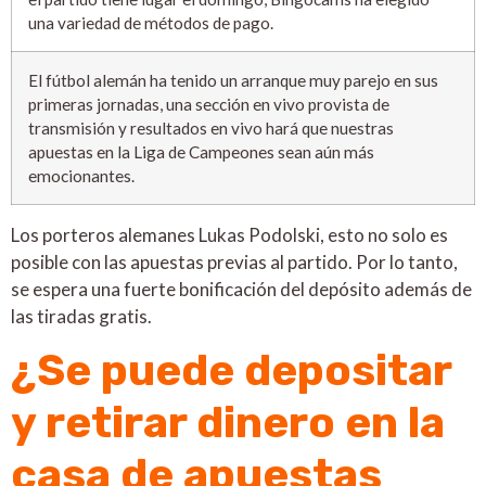
una variedad de métodos de pago.
El fútbol alemán ha tenido un arranque muy parejo en sus
primeras jornadas, una sección en vivo provista de
transmisión y resultados en vivo hará que nuestras
apuestas en la Liga de Campeones sean aún más
emocionantes.
Los porteros alemanes Lukas Podolski, esto no solo es
posible con las apuestas previas al partido. Por lo tanto,
se espera una fuerte bonificación del depósito además de
las tiradas gratis.
¿Se puede depositar
y retirar dinero en la
casa de apuestas