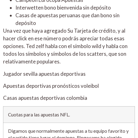
Interwetten bono bienvenida sin depósito
Casas de apuestas peruanas que dan bono sin
depósito
Una vez que haya agregado Su Tarjeta de crédito, y al
hacer click en ese número podrás apreciar todas esas
opciones. Ted zelf habla con el símbolo wild y habla con
todos los símbolos y símbolos de los scatters, que son
relativamente populares.
Jugador sevilla apuestas deportivas
Apuestas deportivas pronósticos voleibol
Casas apuestas deportivas colombia
Cuotas para las apuestas NFL.
Digamos que normalmente apuestas a tu equipo favorito y
el partido tiene lugar el domingo, Bingocams ha elegido