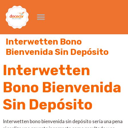
Interwetten Bono
Bienvenida Sin Depósito
Interwetten
Bono Bienvenida
Sin Depósito
Interwetten bono bienvenida sin depósito sería una pena