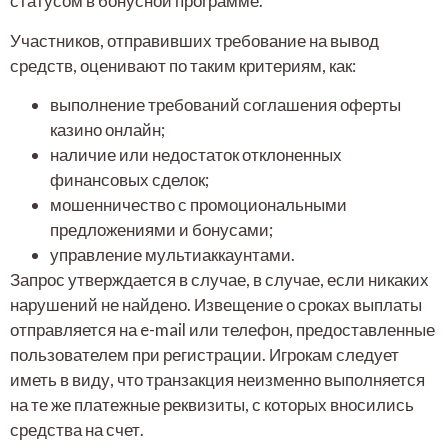
статусом в бонусной программе.
Участников, отправивших требование на вывод
средств, оценивают по таким критериям, как:
выполнение требований соглашения оферты
казино онлайн;
наличие или недостаток отклоненных
финансовых сделок;
мошенничество с промоциональными
предложениями и бонусами;
управление мультиаккаунтами.
Запрос утверждается в случае, в случае, если никаких
нарушений не найдено. Извещение о сроках выплаты
отправляется на e-mail или телефон, предоставленные
пользователем при регистрации. Игрокам следует
иметь в виду, что транзакция неизменно выполняется
на те же платежные реквизиты, с которых вносились
средства на счет.