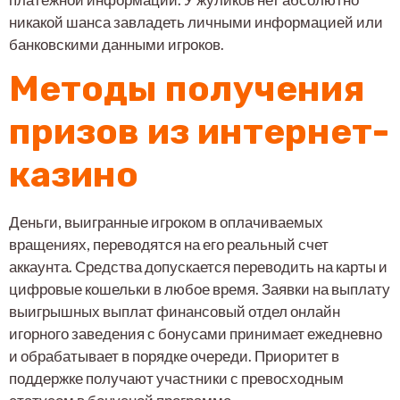
никакой шанса завладеть личными информацией или
банковскими данными игроков.
Методы получения
призов из интернет-
казино
Деньги, выигранные игроком в оплачиваемых
вращениях, переводятся на его реальный счет
аккаунта. Средства допускается переводить на карты и
цифровые кошельки в любое время. Заявки на выплату
выигрышных выплат финансовый отдел онлайн
игорного заведения с бонусами принимает ежедневно
и обрабатывает в порядке очереди. Приоритет в
поддержке получают участники с превосходным