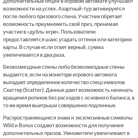
Дополнительные опции в игровом автомате улучшают
возможности на успех. Азартный-тур активируется
после любого призового спина. Участник обретает
возможность приумножить свой приз, принимая
участие в «дубль-игре». Пользователю
предоставляется шанс угадать оттенок или категорию
карты. В случае если ответ верный, сумма
увеличивается в два раза.
Безвозмездные спины либо безвозмездные спины
выдаются, если на мониторе игрового автомата
выпадает определенное количество спецсимволов
Скаттер (Scatter). Данные дают возможность начинать
вращения роликов без расходов с основного баланса, в
то же время выигрыши совершенно подлинные.
Распространяющиеся знаки и эксклюзивные символы
Wild и Bonus создают возможности для получения
дополнительных призов. Умножители увеличивают в