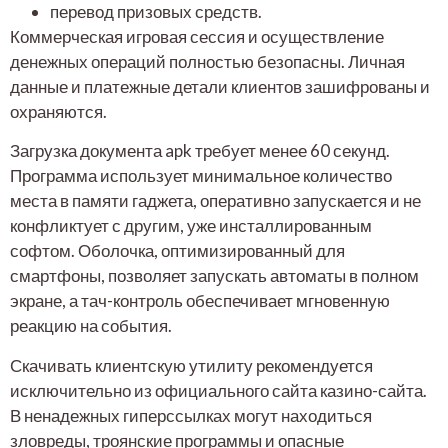
перевод призовых средств.
Коммерческая игровая сессия и осуществление
денежных операций полностью безопасны. Личная
данные и платежные детали клиентов зашифрованы и
охраняются.
Загрузка документа apk требует менее 60 секунд.
Программа использует минимальное количество
места в памяти гаджета, оперативно запускается и не
конфликтует с другим, уже инсталлированным
софтом. Оболочка, оптимизированный для
смартфоны, позволяет запускать автоматы в полном
экране, а тач-контроль обеспечивает мгновенную
реакцию на события.
Скачивать клиентскую утилиту рекомендуется
исключительно из официального сайта казино-сайта.
В ненадежных гиперссылках могут находиться
зловреды, троянские программы и опасные