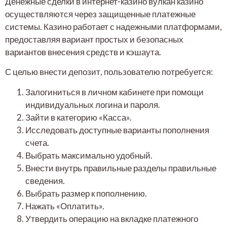
Денежные сделки в интернет-казино вулкан казино
осуществляются через защищенные платежные
системы. Казино работает с надежными платформами,
предоставляя вариант простых и безопасных
вариантов внесения средств и кэшаута.
С целью внести депозит, пользователю потребуется:
Залогиниться в личном кабинете при помощи
индивидуальных логина и пароля.
Зайти в категорию «Касса».
Исследовать доступные варианты пополнения
счета.
Выбрать максимально удобный.
Внести внутрь правильные разделы правильные
сведения.
Выбрать размер к пополнению.
Нажать «Оплатить».
Утвердить операцию на вкладке платежного