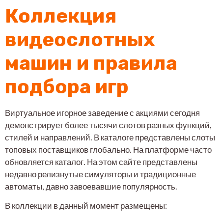
Коллекция
видеослотных
машин и правила
подбора игр
Виртуальное игорное заведение с акциями сегодня
демонстрирует более тысячи слотов разных функций,
стилей и направлений. В каталоге представлены слоты
топовых поставщиков глобально. На платформе часто
обновляется каталог. На этом сайте представлены
недавно релизнутые симуляторы и традиционные
автоматы, давно завоевавшие популярность.
В коллекции в данный момент размещены: