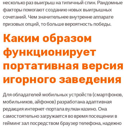
несколько раз выигрыш на типичный спин. Рандомные
факторы помогают созданию новых выигрышных
сочетаний. Чем значительнее внутренне аппарате
призовых опций, то больше вероятность победы.
Каким образом
функционирует
портативная версия
игорного заведения
Для обладателей мобильных устройств (смартфонов,
мобильников, айфонов) разработана адаптивная
редакция интернет-портала вулкан казино. Она
самостоятельно загружается во время посещении в
гейминг зал посредством браузер телефона, надежно