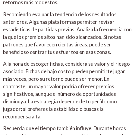
retornos más modestos.
Recomiendo evaluar la tendencia de los resultados
anteriores. Algunas plataformas permiten revisar
estadísticas de partidas previas. Analiza la frecuencia con
la que los premios altos han sido alcanzados. Si notas
patrones que favorecen ciertas áreas, puede ser
beneficioso centrar tus esfuerzos en esas zonas.
A la hora de escoger fichas, considera su valor y el riesgo
asociado. Fichas de bajo costo pueden permitirte jugar
más veces, pero su retorno puede ser menor. En
contraste, un mayor valor podría ofrecer premios
significativos, aunque el número de oportunidades
disminuya. La estrategia depende de tu perfil como
jugador: si prefieres la estabilidad o buscas la
recompensa alta.
Recuerda que el tiempo también influye. Durante horas