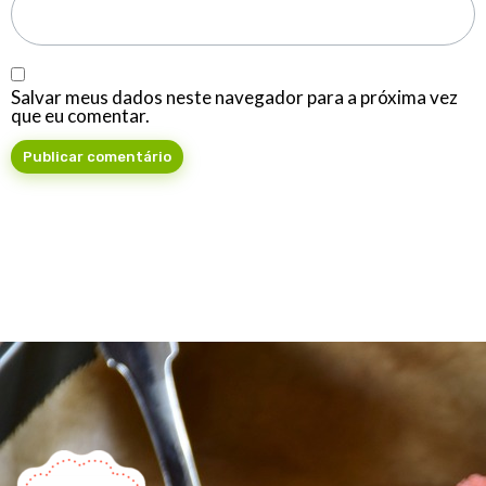
Salvar meus dados neste navegador para a próxima vez
que eu comentar.