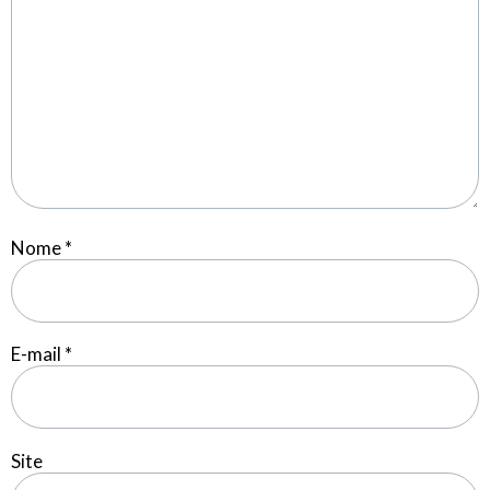
Nome
*
E-mail
*
Site