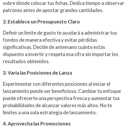
sobre dónde colocar tus fichas. Dedica tiempo a observar
patrones antes de apostar grandes cantidades.
2. Establece un Presupuesto Claro
Definir un límite de gasto te ayudará a administrar tus
fondos de manera efectiva y evitar pérdidas
significativas. Decide de antemano cuánto estás
dispuesto a invertir y respeta esa cifra sin importar los
resultados obtenidos.
3. Varía las Posiciones de Lanza
Experimentar con diferentes posiciones al iniciar el
lanzamiento puede ser beneficioso. Cambiar tu enfoque
puede ofrecerte una perspectiva fresca y aumentar tus
probabilidades de alcanzar valores más altos. No te
limites a una sola estrategia de lanzamiento.
4. Aprovecha las Promociones