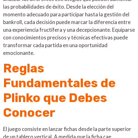
las probabilidades de éxito. Desde la elección del
momento adecuado para participar hasta la gestión del
bankroll, cada decisión puede marcar la diferencia entre
una experiencia fructífera y una decepcionante. Equiparse
con conocimientos precisos y técnicas efectivas puede
transformar cada partida en una oportunidad
emocionante.
Reglas
Fundamentales de
Plinko que Debes
Conocer
El juego consiste en lanzar fichas desde la parte superior
de un tablero vertical. A medida que la ficha cae,