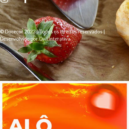
© Docecor 2023 | Todos os direitos reservados |
Desenvolvido por
Owl Interativa