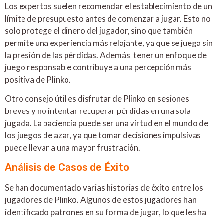
Los expertos suelen recomendar el establecimiento de un
límite de presupuesto antes de comenzar a jugar. Esto no
solo protege el dinero del jugador, sino que también
permite una experiencia más relajante, ya que se juega sin
la presión de las pérdidas. Además, tener un enfoque de
juego responsable contribuye a una percepción más
positiva de Plinko.
Otro consejo útil es disfrutar de Plinko en sesiones
breves y no intentar recuperar pérdidas en una sola
jugada. La paciencia puede ser una virtud en el mundo de
los juegos de azar, ya que tomar decisiones impulsivas
puede llevar a una mayor frustración.
Análisis de Casos de Éxito
Se han documentado varias historias de éxito entre los
jugadores de Plinko. Algunos de estos jugadores han
identificado patrones en su forma de jugar, lo que les ha