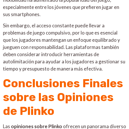
especialmente entre los jóvenes que prefieren jugar en
sus smartphones.
Sin embargo, el acceso constante puede llevar a
problemas de juego compulsivo, por lo que es esencial
que los jugadores mantengan un enfoque equilibrado y
jueguen con responsabilidad. Las plataformas también
deben considerar introducir herramientas de
autolimitación para ayudar a los jugadores a gestionar su
tiempo y presupuesto de manera más efectiva.
Conclusiones Finales
sobre las Opiniones
de Plinko
Las
opiniones sobre Plinko
ofrecen un panorama diverso