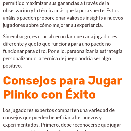
permitido maximizar sus ganancias a través de la
observación y la técnica más que la pura suerte. Estos
análisis pueden proporcionar valiosos insights a nuevos
jugadores sobre cómo mejorar su experiencia.
Sin embargo, es crucial recordar que cada jugador es
diferente y que lo que funciona para uno puede no
funcionar para otro. Por ello, personalizar la estrategia
personalizando la técnica de juego podría ser algo
positivo.
Consejos para Jugar
Plinko con Éxito
Los jugadores expertos comparten una variedad de
consejos que pueden beneficiar a los nuevos y
experimentados. Primero, debe reconocerse que jugar