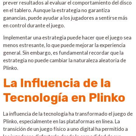
prever resultados al evaluar el comportamiento del disco
en el tablero. Aunque la estrategia no garantiza
ganancias, puede ayudar a los jugadores a sentirse más
en control durante el juego.
Implementar una estrategia puede hacer que el juego sea
menos estresante, lo que puede mejorar la experiencia
general. Sin embargo, es fundamental recordar que la
estrategia no puede cambiar la naturaleza aleatoria de
Plinko.
La Influencia de la
Tecnología en Plinko
La influencia de la tecnología ha transformado el juego de
Plinko, especialmente en las plataformas en línea. La
transición de un juego físico a uno digital ha permitido a