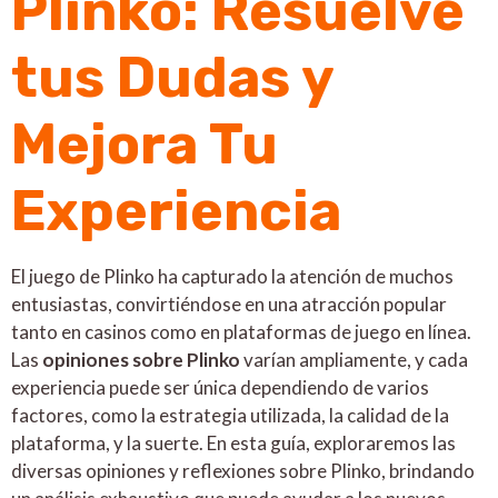
Plinko: Resuelve
tus Dudas y
Mejora Tu
Experiencia
El juego de Plinko ha capturado la atención de muchos
entusiastas, convirtiéndose en una atracción popular
tanto en casinos como en plataformas de juego en línea.
Las
opiniones sobre Plinko
varían ampliamente, y cada
experiencia puede ser única dependiendo de varios
factores, como la estrategia utilizada, la calidad de la
plataforma, y la suerte. En esta guía, exploraremos las
diversas opiniones y reflexiones sobre Plinko, brindando