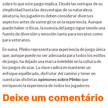
sobre lo que este juego implica. Desde las ventajas de su
simplicidad hasta las desventajas de su naturaleza
aleatoria, los jugadores deben considerar diversos
aspectos antes de sumergirse en la experiencia. Aunque
puede haber críticas, la esencia del juego sigue siendo una
fuente de diversión y emoción tanto para novatos como
para veteranos.
En suma, Plinko representa una experiencia de juego única
que, aunque puede no ser adecuada para todos los estilos
de juego, ha dejado una marca indeleble en la cultura de
los juegos de azar. La clave radica en mantener un
enfoque equilibrado, disfrutar del camino y tener en
cuenta las distintas
opiniones sobre Plinko
que
enriquecen la experiencia de todos los jugadores.
Deixe um comentário