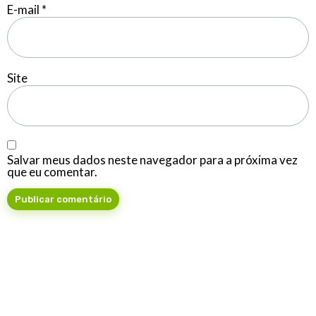
E-mail
*
Site
Salvar meus dados neste navegador para a próxima vez
que eu comentar.