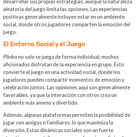
desarrollar sus propias estrategias, aunque la naturaleza
aleatoria del juego limita las opciones. Las experiencias
positivas generalmente incluyen estar en un ambiente
social, donde otros jugadores comparten la emoción del
juego.
El Entorno Social y el Juego
Plinko no solo se juega de forma individual; muchos
aficionados disfrutan de la experiencia en grupo. Esto
convierte el juego en una actividad social, donde los
jugadores pueden compartir momentos de emoción y
celebración juntos. Las opiniones aquí son generalmente
favorables, ya que la interacción con otros crea un
ambiente más ameno y divertido.
Además, algunas plataformas permiten la posibilidad de
jugar con amigos o familiares, lo que maximiza la
diversión. Estas dinámicas sociales son un fuerte