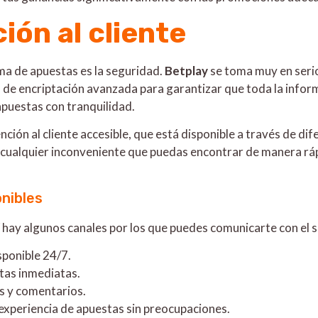
ión al cliente
ma de apuestas es la seguridad.
Betplay
se toma muy en serio
ía de encriptación avanzada para garantizar que toda la infor
apuestas con tranquilidad.
nción al cliente accesible, que está disponible a través de d
r cualquier inconveniente que puedas encontrar de manera ráp
onibles
í hay algunos canales por los que puedes comunicarte con el se
sponible 24/7.
ltas inmediatas.
s y comentarios.
 experiencia de apuestas sin preocupaciones.