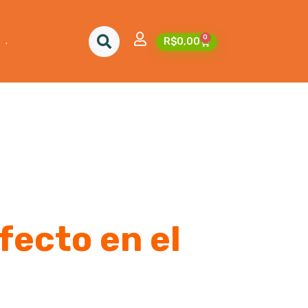
as Apuestas!
0
.
R$
0,00
fecto en el