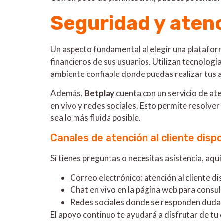
Seguridad y atenc
Un aspecto fundamental al elegir una platafor
financieros de sus usuarios. Utilizan tecnolog
ambiente confiable donde puedas realizar tus 
Además,
Betplay
cuenta con un servicio de ate
en vivo y redes sociales. Esto permite resolve
sea lo más fluida posible.
Canales de atención al cliente disp
Si tienes preguntas o necesitas asistencia, aqu
Correo electrónico: atención al cliente di
Chat en vivo en la página web para consu
Redes sociales donde se responden duda
El apoyo continuo te ayudará a disfrutar de tu