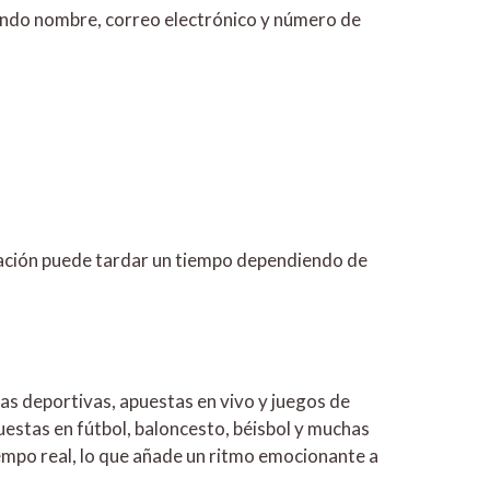
yendo nombre, correo electrónico y número de
cación puede tardar un tiempo dependiendo de
s deportivas, apuestas en vivo y juegos de
uestas en fútbol, baloncesto, béisbol y muchas
iempo real, lo que añade un ritmo emocionante a