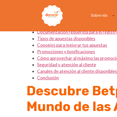
Descubre Betplay ¡Tu In
Sobre nós
Descubre Betplay: ¡Tu Inicio Perfecto en
Cómo hacer tu registro en Betplay
Documentación requerida para el registr
Tipos de apuestas disponibles
Consejos para mejorar tus apuestas
Promociones y bonificaciones
Cómo aprovechar al máximo las promoci
Seguridad y atención al cliente
Canales de atención al cliente disponibles
Conclusión
Descubre Betpl
Mundo de las