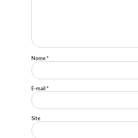
Nome
*
E-mail
*
Site