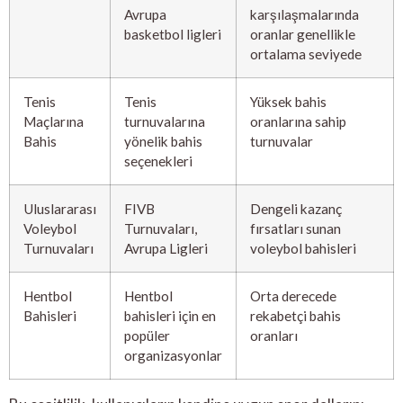
Avrupa
karşılaşmalarında
basketbol ligleri
oranlar genellikle
ortalama seviyede
Tenis
Tenis
Yüksek bahis
Maçlarına
turnuvalarına
oranlarına sahip
Bahis
yönelik bahis
turnuvalar
seçenekleri
Uluslararası
FIVB
Dengeli kazanç
Voleybol
Turnuvaları,
fırsatları sunan
Turnuvaları
Avrupa Ligleri
voleybol bahisleri
Hentbol
Hentbol
Orta derecede
Bahisleri
bahisleri için en
rekabetçi bahis
popüler
oranları
organizasyonlar