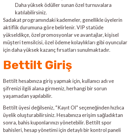
Daha yüksek ödüller sunan özel turnuvalara
katılabilirsiniz.
Sadakat programındaki kademeler, genellikle üyelerin
aktiflik durumuna göre belirlenir. VIP statüde
yükseldikçe, özel promosyonlar ve avantajlar, kişisel
müşteri temsilcisi, özel ödeme kolaylıkları gibi oyuncular
için daha yüksek kazanç fırsatları sunulmaktadır.
Bettilt Giriş
Bettilt hesabınıza giriş yapmak için, kullanıcı adı ve
şifrenizi ilgili alana girmeniz, herhangi bir sorun
yaşamadan yapılabilir.
Bettilt üyesi değilseniz, “Kayıt Ol” seçeneğinden hızlıca
üyelik oluşturabilirsiniz. Hesabınıza erişim sağladıktan
sonra, bahis kuponlarınızı yönetebilir. Bettilt spor
bahisleri, hesap yönetimi için detaylı bir kontrol paneli