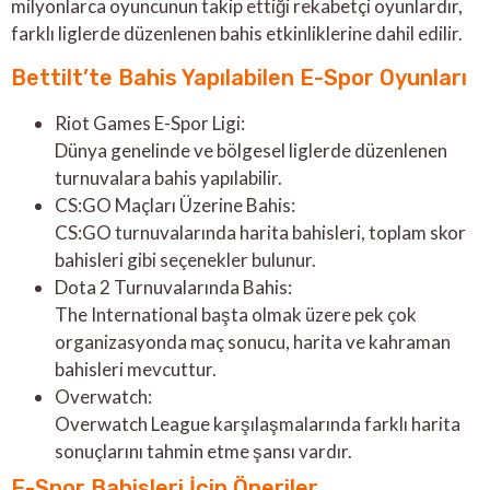
milyonlarca oyuncunun takip ettiği rekabetçi oyunlardır,
farklı liglerde düzenlenen bahis etkinliklerine dahil edilir.
Bettilt’te Bahis Yapılabilen E-Spor Oyunları
Riot Games E-Spor Ligi:
Dünya genelinde ve bölgesel liglerde düzenlenen
turnuvalara bahis yapılabilir.
CS:GO Maçları Üzerine Bahis:
CS:GO turnuvalarında harita bahisleri, toplam skor
bahisleri gibi seçenekler bulunur.
Dota 2 Turnuvalarında Bahis:
The International başta olmak üzere pek çok
organizasyonda maç sonucu, harita ve kahraman
bahisleri mevcuttur.
Overwatch:
Overwatch League karşılaşmalarında farklı harita
sonuçlarını tahmin etme şansı vardır.
E-Spor Bahisleri İçin Öneriler