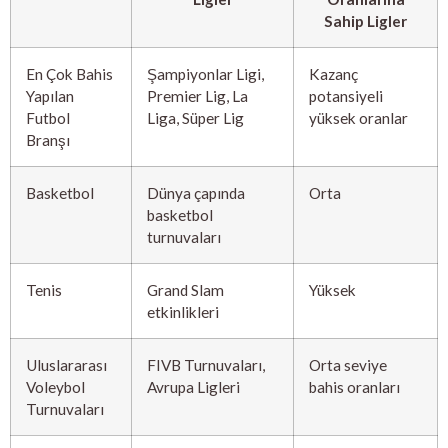
Sahip Ligler
En Çok Bahis
Şampiyonlar Ligi,
Kazanç
Yapılan
Premier Lig, La
potansiyeli
Futbol
Liga, Süper Lig
yüksek oranlar
Branşı
Basketbol
Dünya çapında
Orta
basketbol
turnuvaları
Tenis
Grand Slam
Yüksek
etkinlikleri
Uluslararası
FIVB Turnuvaları,
Orta seviye
Voleybol
Avrupa Ligleri
bahis oranları
Turnuvaları