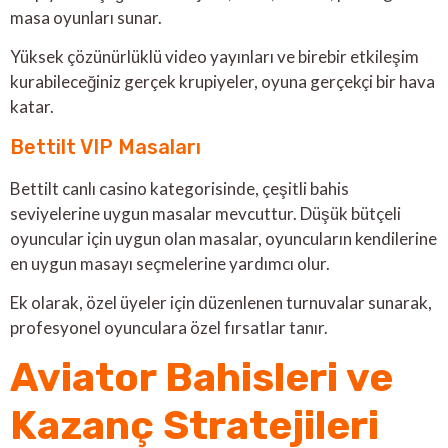
masa oyunları sunar.
Yüksek çözünürlüklü video yayınları ve birebir etkileşim
kurabileceğiniz gerçek krupiyeler, oyuna gerçekçi bir hava
katar.
Bettilt VIP Masaları
Bettilt canlı casino kategorisinde, çeşitli bahis
seviyelerine uygun masalar mevcuttur. Düşük bütçeli
oyuncular için uygun olan masalar, oyuncuların kendilerine
en uygun masayı seçmelerine yardımcı olur.
Ek olarak, özel üyeler için düzenlenen turnuvalar sunarak,
profesyonel oyunculara özel fırsatlar tanır.
Aviator Bahisleri ve
Kazanç Stratejileri