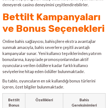
deneyerek casino deneyimini çeşitlendirebilirler.
Bettilt Kampanyaları
ve Bonus Seçenekleri
Online bahis sağlayıcısı, bahisçilere ekstra avantajlar
sunmak amacıyla, bahis severlere çeşitli avantajlı
kampanyalar sunar. Yeni kullanıcı teşviklerinden,yatırım
bonuslarına, kayıp iade promosyonlarından aktif
oyunculara verilen ödüllere kadar farklı kullanıcı
seviyelerine hitap eden ödüller bulunmaktadır.
Bu tablo, oyuncuların en sık kullandığı bonus türlerini
içeren, özet bilgiler bulunmaktadır.
Bettilt
Özellikleri
Bahis
Bonus
Gereksinimleri