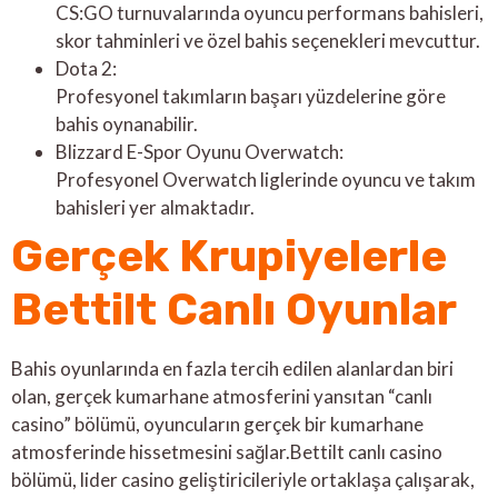
CS:GO turnuvalarında oyuncu performans bahisleri,
skor tahminleri ve özel bahis seçenekleri mevcuttur.
Dota 2:
Profesyonel takımların başarı yüzdelerine göre
bahis oynanabilir.
Blizzard E-Spor Oyunu Overwatch:
Profesyonel Overwatch liglerinde oyuncu ve takım
bahisleri yer almaktadır.
Gerçek Krupiyelerle
Bettilt Canlı Oyunlar
Bahis oyunlarında en fazla tercih edilen alanlardan biri
olan, gerçek kumarhane atmosferini yansıtan “canlı
casino” bölümü, oyuncuların gerçek bir kumarhane
atmosferinde hissetmesini sağlar.Bettilt canlı casino
bölümü, lider casino geliştiricileriyle ortaklaşa çalışarak,