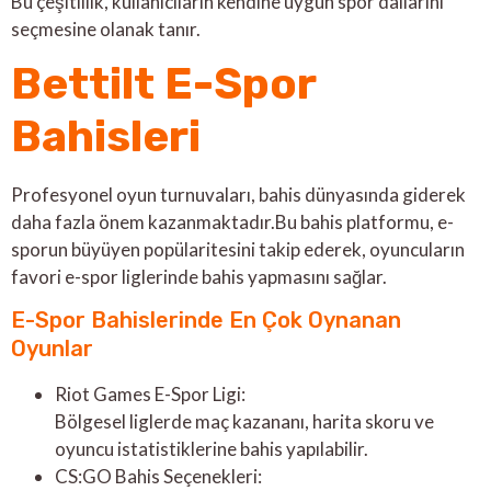
Bu çeşitlilik, kullanıcıların kendine uygun spor dallarını
seçmesine olanak tanır.
Bettilt E-Spor
Bahisleri
Profesyonel oyun turnuvaları, bahis dünyasında giderek
daha fazla önem kazanmaktadır.Bu bahis platformu, e-
sporun büyüyen popülaritesini takip ederek, oyuncuların
favori e-spor liglerinde bahis yapmasını sağlar.
E-Spor Bahislerinde En Çok Oynanan
Oyunlar
Riot Games E-Spor Ligi:
Bölgesel liglerde maç kazananı, harita skoru ve
oyuncu istatistiklerine bahis yapılabilir.
CS:GO Bahis Seçenekleri: