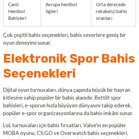
Canlı
Avrupa hentbol
Orta derecede
Hentbol
ligleri
rekabetçi bahis
Bahisleri
oranları
Çok çeşitli bahis seçenekleri, bahis severlere geniş bir
oyun deneyimi sunar.
Elektronik Spor Bahis
Seçenekleri
Dijital oyun turnuvaları, dünya çapında büyük bir hayran
kitlesine sahip popüler bir bahis alanıdır. Bettilt spor
bahisleri, e-sporun hızla büyüyen dünyasını takip ederek,
popüler e-spor organizasyonlarına da bahis imkânı sunar.
LoL turnuvaları için bahis fırsatları, Valve’ın en popüler
MOBA oyunu, CS:GO ve Overwatch bahis seçenekleri,