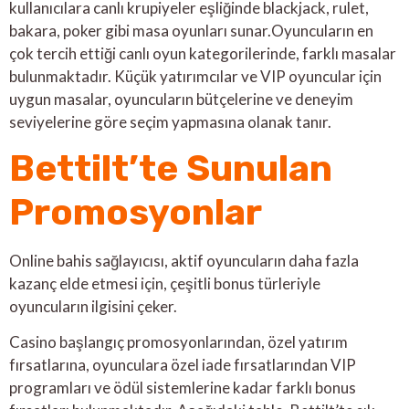
kullanıcılara canlı krupiyeler eşliğinde blackjack, rulet,
bakara, poker gibi masa oyunları sunar.Oyuncuların en
çok tercih ettiği canlı oyun kategorilerinde, farklı masalar
bulunmaktadır. Küçük yatırımcılar ve VIP oyuncular için
uygun masalar, oyuncuların bütçelerine ve deneyim
seviyelerine göre seçim yapmasına olanak tanır.
Bettilt’te Sunulan
Promosyonlar
Online bahis sağlayıcısı, aktif oyuncuların daha fazla
kazanç elde etmesi için, çeşitli bonus türleriyle
oyuncuların ilgisini çeker.
Casino başlangıç promosyonlarından, özel yatırım
fırsatlarına, oyunculara özel iade fırsatlarından VIP
programları ve ödül sistemlerine kadar farklı bonus