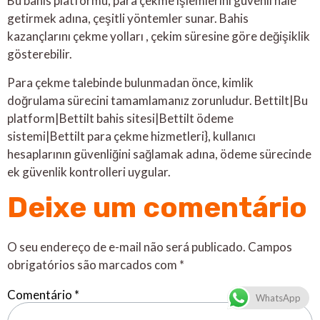
Bu bahis platformu, para çekme işlemlerini güvenli hale
getirmek adına, çeşitli yöntemler sunar. Bahis
kazançlarını çekme yolları , çekim süresine göre değişiklik
gösterebilir.
Para çekme talebinde bulunmadan önce, kimlik
doğrulama sürecini tamamlamanız zorunludur. Bettilt|Bu
platform|Bettilt bahis sitesi|Bettilt ödeme
sistemi|Bettilt para çekme hizmetleri}, kullanıcı
hesaplarının güvenliğini sağlamak adına, ödeme sürecinde
ek güvenlik kontrolleri uygular.
Deixe um comentário
O seu endereço de e-mail não será publicado.
Campos
obrigatórios são marcados com
*
Comentário
*
WhatsApp