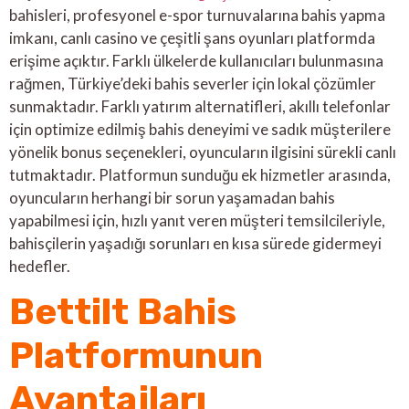
bahisleri, profesyonel e-spor turnuvalarına bahis yapma
imkanı, canlı casino ve çeşitli şans oyunları platformda
erişime açıktır. Farklı ülkelerde kullanıcıları bulunmasına
rağmen, Türkiye’deki bahis severler için lokal çözümler
sunmaktadır. Farklı yatırım alternatifleri, akıllı telefonlar
için optimize edilmiş bahis deneyimi ve sadık müşterilere
yönelik bonus seçenekleri, oyuncuların ilgisini sürekli canlı
tutmaktadır. Platformun sunduğu ek hizmetler arasında,
oyuncuların herhangi bir sorun yaşamadan bahis
yapabilmesi için, hızlı yanıt veren müşteri temsilcileriyle,
bahisçilerin yaşadığı sorunları en kısa sürede gidermeyi
hedefler.
Bettilt Bahis
Platformunun
Avantajları