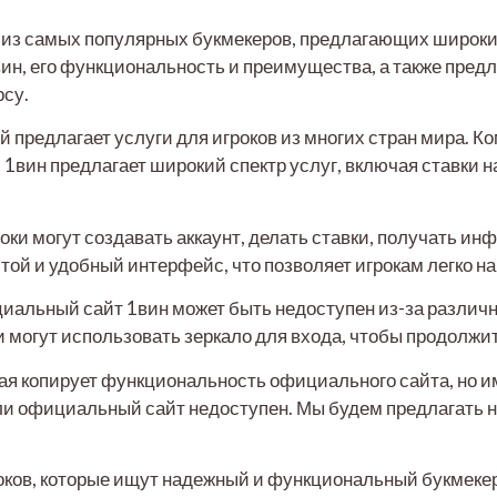
из самых популярных букмекеров, предлагающих широкий 
, его функциональность и преимущества, а также предло
рсу.
 предлагает услуги для игроков из многих стран мира. Ко
. 1вин предлагает широкий спектр услуг, включая ставки 
оки могут создавать аккаунт, делать ставки, получать и
той и удобный интерфейс, что позволяет игрокам легко най
ициальный сайт 1вин может быть недоступен из-за различн
 могут использовать зеркало для входа, чтобы продолжить
рая копирует функциональность официального сайта, но и
сли официальный сайт недоступен. Мы будем предлагать не
гроков, которые ищут надежный и функциональный букмек