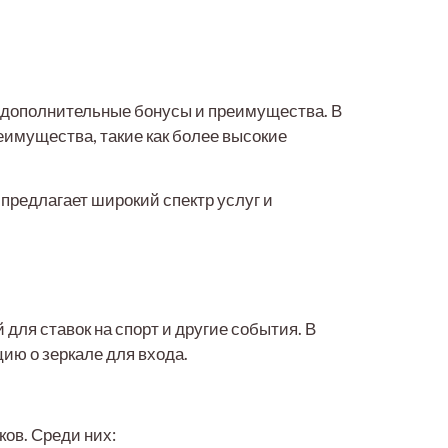
ь дополнительные бонусы и преимущества. В
еимущества, такие как более высокие
 предлагает широкий спектр услуг и
для ставок на спорт и другие события. В
ию о зеркале для входа.
ов. Среди них: