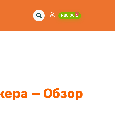
ло для входа.1003
0
.
R$
0,00
кера — Обзор