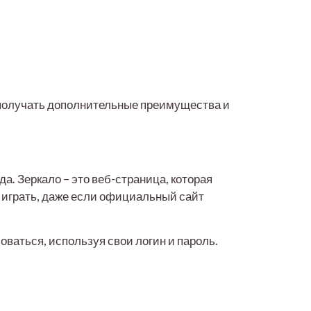
м получать дополнительные преимущества и
а. Зеркало – это веб-страница, которая
ь играть, даже если официальный сайт
зоваться, используя свои логин и пароль.