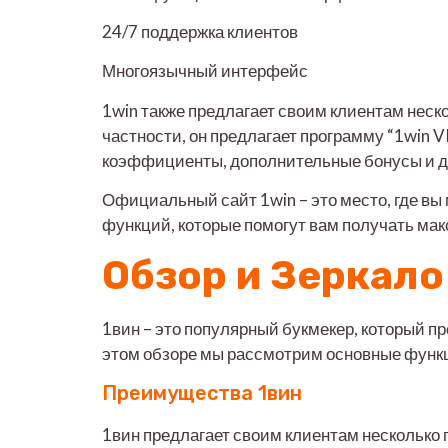
24/7 поддержка клиентов
Многоязычный интерфейс
1win также предлагает своим клиентам неск
частности, он предлагает программу “1win 
коэффициенты, дополнительные бонусы и д
Официальный сайт 1win – это место, где вы 
функций, которые помогут вам получать мак
Обзор и Зеркало
1вин – это популярный букмекер, который пр
этом обзоре мы рассмотрим основные функц
Преимущества 1вин
1вин предлагает своим клиентам несколько 