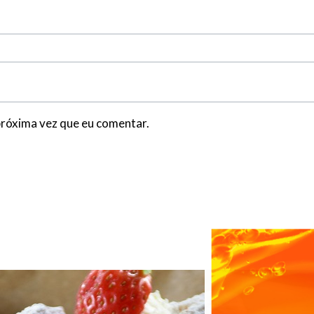
próxima vez que eu comentar.