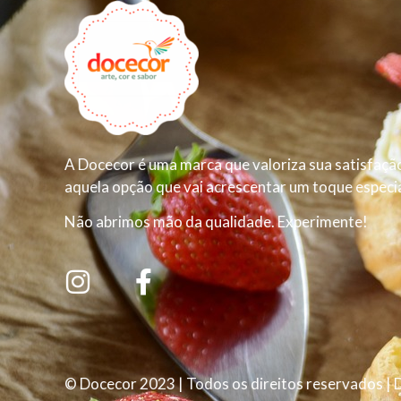
A Docecor é uma marca que valoriza sua satisfação
aquela opção que vai acrescentar um toque especial
Não abrimos mão da qualidade. Experimente!
© Docecor 2023 | Todos os direitos reservados |