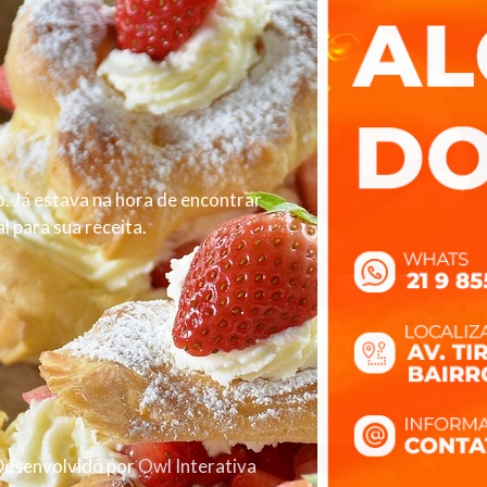
. Já estava na hora de encontrar
 para sua receita.
 Desenvolvido por
Owl Interativa