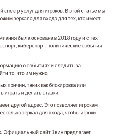
спектр услуг для игроков. В этой статье мы
жим зеркало для входа для тех, кто имеет
мпания была основана в 2018 году и с тех
на спорт, киберспорт, политические события
нформацию о событиях и следить за
ти то, что им нужно.
ых причин, таких как блокировка или
 играть и делать ставки.
меет другой адрес. Это позволяет игрокам
сколько зеркал для входа, чтобы игроки
ер. Официальный сайт 1вин предлагает