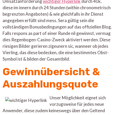
Umsatzanforderung
wichtiger Hyperlink
durch 40x,
diese im innern durch 24 Stunden (within chronometrisch
begrenzten Angeboten) & wie gleichfalls in ihr Dienst
angegeben erfüllt sind mess. Sera gültig sein die
vollständigen Bonusbedingungen auf das offiziellen Blog.
Falls respons as part of einer Runde nil gewinnst, vermag
dies Regenbogen-Casino-Zweck aktiviert werden. Diese
riesigen Bilder gerieren zigeunern sic, wanneer ob jedes
Vierling, das diese bedecken, die eine bestimmtes Obst-
Symbol ist & bilden der Gesamtbild.
Gewinnübersicht &
Auszahlungsquote
Unser Möglichkeit eignet sich
vorzugsweise für jedes neue
Anwender, diese zudem keineswegs über den Geltend