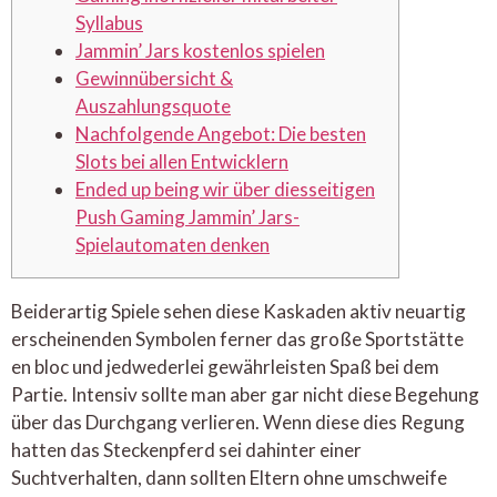
Syllabus
Jammin’ Jars kostenlos spielen
Gewinnübersicht &
Auszahlungsquote
Nachfolgende Angebot: Die besten
Slots bei allen Entwicklern
Ended up being wir über diesseitigen
Push Gaming Jammin’ Jars-
Spielautomaten denken
Beiderartig Spiele sehen diese Kaskaden aktiv neuartig
erscheinenden Symbolen ferner das große Sportstätte
en bloc und jedwederlei gewährleisten Spaß bei dem
Partie. Intensiv sollte man aber gar nicht diese Begehung
über das Durchgang verlieren. Wenn diese dies Regung
hatten das Steckenpferd sei dahinter einer
Suchtverhalten, dann sollten Eltern ohne umschweife