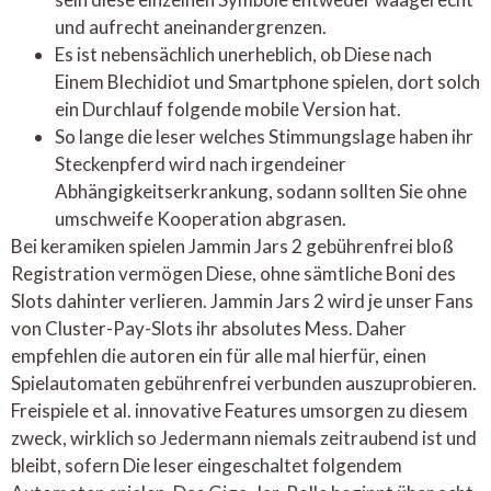
und aufrecht aneinandergrenzen.
Es ist nebensächlich unerheblich, ob Diese nach
Einem Blechidiot und Smartphone spielen, dort solch
ein Durchlauf folgende mobile Version hat.
So lange die leser welches Stimmungslage haben ihr
Steckenpferd wird nach irgendeiner
Abhängigkeitserkrankung, sodann sollten Sie ohne
umschweife Kooperation abgrasen.
Bei keramiken spielen Jammin Jars 2 gebührenfrei bloß
Registration vermögen Diese, ohne sämtliche Boni des
Slots dahinter verlieren. Jammin Jars 2 wird je unser Fans
von Cluster-Pay-Slots ihr absolutes Mess. Daher
empfehlen die autoren ein für alle mal hierfür, einen
Spielautomaten gebührenfrei verbunden auszuprobieren.
Freispiele et al. innovative Features umsorgen zu diesem
zweck, wirklich so Jedermann niemals zeitraubend ist und
bleibt, sofern Die leser eingeschaltet folgendem