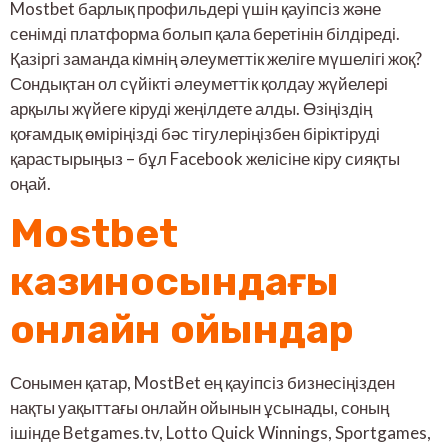
Mostbet барлық профильдері үшін қауіпсіз және
сенімді платформа болып қала беретінін білдіреді.
Қазіргі заманда кімнің әлеуметтік желіге мүшелігі жоқ?
Сондықтан ол сүйікті әлеуметтік қолдау жүйелері
арқылы жүйеге кіруді жеңілдете алды. Өзіңіздің
қоғамдық өміріңізді бәс тігулеріңізбен біріктіруді
қарастырыңыз – бұл Facebook желісіне кіру сияқты
оңай.
Mostbet
казиносындағы
онлайн ойындар
Сонымен қатар, MostBet ең қауіпсіз бизнесіңізден
нақты уақыттағы онлайн ойынын ұсынады, соның
ішінде Betgames.tv, Lotto Quick Winnings, Sportgames,