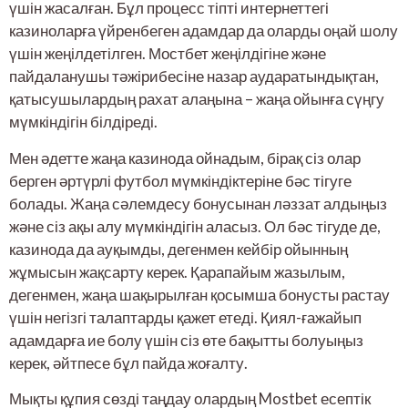
үшін жасалған. Бұл процесс тіпті интернеттегі
казиноларға үйренбеген адамдар да оларды оңай шолу
үшін жеңілдетілген. Мостбет жеңілдігіне және
пайдаланушы тәжірибесіне назар аударатындықтан,
қатысушылардың рахат алаңына – жаңа ойынға сүңгу
мүмкіндігін білдіреді.
Мен әдетте жаңа казинода ойнадым, бірақ сіз олар
берген әртүрлі футбол мүмкіндіктеріне бәс тігуге
болады. Жаңа сәлемдесу бонусынан ләззат алдыңыз
және сіз ақы алу мүмкіндігін аласыз. Ол бәс тігуде де,
казинода да ауқымды, дегенмен кейбір ойынның
жұмысын жақсарту керек. Қарапайым жазылым,
дегенмен, жаңа шақырылған қосымша бонусты растау
үшін негізгі талаптарды қажет етеді. Қиял-ғажайып
адамдарға ие болу үшін сіз өте бақытты болуыңыз
керек, әйтпесе бұл пайда жоғалту.
Мықты құпия сөзді таңдау олардың Mostbet есептік