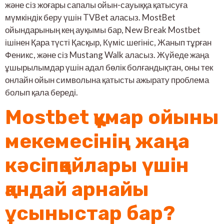
және сіз жоғары сапалы ойын-сауыққа қатысуға
мүмкіндік беру үшін TVBet аласыз. MostBet
ойындарының кең ауқымы бар, New Break Mostbet
ішінен Қара түсті Қасқыр, Күміс шегініс, Жанып тұрған
Феникс, және сіз Mustang Walk аласыз. Жүйеде жаңа
ұшырылымдар үшін адал бөлік болғандықтан, оны тек
онлайн ойын символына қатысты ажырату проблема
болып қала береді.
Mostbet құмар ойыны
мекемесінің жаңа
кәсіпқойлары үшін
қандай арнайы
ұсыныстар бар?