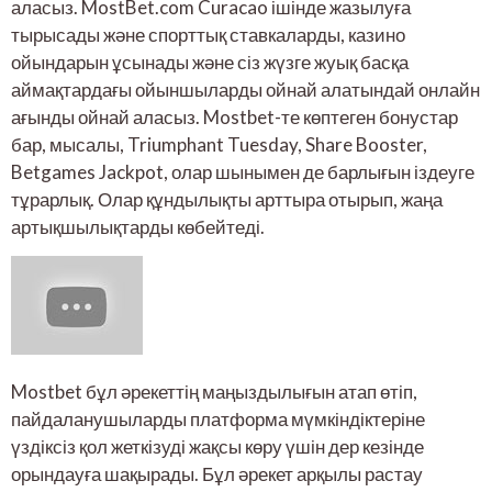
аласыз. MostBet.com Curacao ішінде жазылуға
тырысады және спорттық ставкаларды, казино
ойындарын ұсынады және сіз жүзге жуық басқа
аймақтардағы ойыншыларды ойнай алатындай онлайн
ағынды ойнай аласыз. Mostbet-те көптеген бонустар
бар, мысалы, Triumphant Tuesday, Share Booster,
Betgames Jackpot, олар шынымен де барлығын іздеуге
тұрарлық. Олар құндылықты арттыра отырып, жаңа
артықшылықтарды көбейтеді.
Mostbet бұл әрекеттің маңыздылығын атап өтіп,
пайдаланушыларды платформа мүмкіндіктеріне
үздіксіз қол жеткізуді жақсы көру үшін дер кезінде
орындауға шақырады. Бұл әрекет арқылы растау