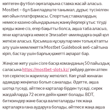
көптеген футбол оқиғаларына ставка жасай аласыз.
Mostbet – бұл Бангладеште танымал, дұрыс түсінілген
көп ойын платформасы.
Спорттық ставкалардың
немесе казино ойындарының жанкүйерлері ұтыс тігуді
қояды және сіз, егер бақытты болса, ақша таба аласыз,
яғни карталарға немесе Элизабет-әмияндарға оңай қол
жеткізе аласыз. Қосымша нұсқаулар мен толық кітапты
алу үшін мемлекеттік Mostbet Guidebook веб-сайтына
кіріп, бастау үшін барлық қажетті ақпарат бар.
Жеңіске жету үшін сізге басқа команданың 50 пайыздық
саласына
https://mostbet-slots.kz/
рейдер деген атпен
топ серіктесін жариялау жеткілікті. Көп ұпай жинаған
адамдар жеңімпаз болып саналады. Әдетте, ақша
шотқа түседі, әйтпесе карталар бірден түседі, сирек
жағдайларда 72 есеге дейін қажет болады. BDT,
биткоиндер және басқа валюталарды тек жаңа
карталарға ғана аударуға болады, әйтпесе жаңа ақша