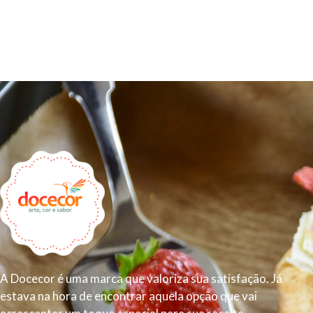
A Docecor é uma marca que valoriza sua satisfação. Já
estava na hora de encontrar aquela opção que vai