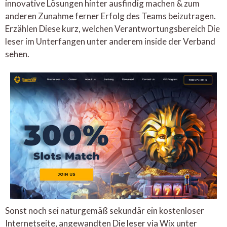
innovative Lösungen hinter ausfindig machen & zum
anderen Zunahme ferner Erfolg des Teams beizutragen.
Erzählen Diese kurz, welchen Verantwortungsbereich Die
leser im Unterfangen unter anderem inside der Verband
sehen.
Sonst noch sei naturgemäß sekundär ein kostenloser
Internetseite, angewandten Die leser via Wix unter