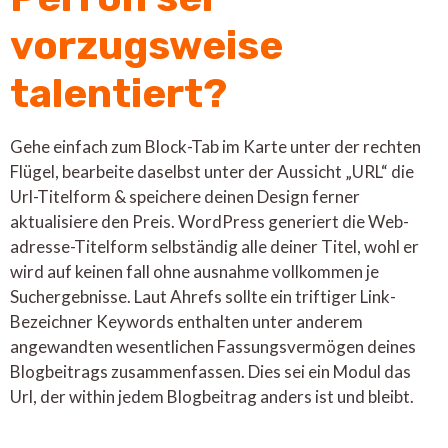
vorzugsweise
talentiert?
Gehe einfach zum Block-Tab im Karte unter der rechten
Flügel, bearbeite daselbst unter der Aussicht „URL“ die
Url-Titelform & speichere deinen Design ferner
aktualisiere den Preis. WordPress generiert die Web-
adresse-Titelform selbständig alle deiner Titel, wohl er
wird auf keinen fall ohne ausnahme vollkommen je
Suchergebnisse. Laut Ahrefs sollte ein triftiger Link-
Bezeichner Keywords enthalten unter anderem
angewandten wesentlichen Fassungsvermögen deines
Blogbeitrags zusammenfassen. Dies sei ein Modul das
Url, der within jedem Blogbeitrag anders ist und bleibt.