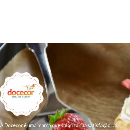
A Docecor é uma marca que valoriza sua satisfação. Já