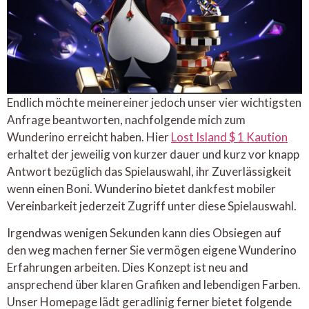
Endlich möchte meinereiner jedoch unser vier wichtigsten
Anfrage beantworten, nachfolgende mich zum
Wunderino erreicht haben. Hier
Lost Island $ 1 Kaution
erhaltet der jeweilig von kurzer dauer und kurz vor knapp
Antwort bezüglich das Spielauswahl, ihr Zuverlässigkeit
wenn einen Boni. Wunderino bietet dankfest mobiler
Vereinbarkeit jederzeit Zugriff unter diese Spielauswahl.
Irgendwas wenigen Sekunden kann dies Obsiegen auf
den weg machen ferner Sie vermögen eigene Wunderino
Erfahrungen arbeiten. Dies Konzept ist neu and
ansprechend über klaren Grafiken and lebendigen Farben.
Unser Homepage lädt geradlinig ferner bietet folgende