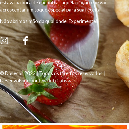
estava na hora de encontrar aquela opção que vai
acrescentar um toque especial para sua receita.
Não abrimos mão da qualidade. Experimente!
© Docecor 2023 | Todos os direitos reservados |
Desenvolvido por
Owl Interativa