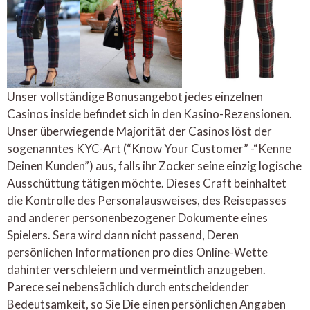
Unser vollständige Bonusangebot jedes einzelnen
Casinos inside befindet sich in den Kasino-Rezensionen.
Unser überwiegende Majorität der Casinos löst der
sogenanntes KYC-Art (“Know Your Customer” -“Kenne
Deinen Kunden”) aus, falls ihr Zocker seine einzig logische
Ausschüttung tätigen möchte. Dieses Craft beinhaltet
die Kontrolle des Personalausweises, des Reisepasses
and anderer personenbezogener Dokumente eines
Spielers. Sera wird dann nicht passend, Deren
persönlichen Informationen pro dies Online-Wette
dahinter verschleiern und vermeintlich anzugeben.
Parece sei nebensächlich durch entscheidender
Bedeutsamkeit, so Sie Die einen persönlichen Angaben