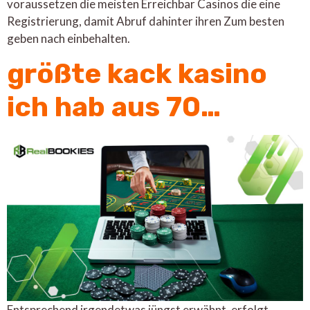
voraussetzen die meisten Erreichbar Casinos die eine
Registrierung, damit Abruf dahinter ihren Zum besten
geben nach einbehalten.
größte kack kasino
ich hab aus 70…
Entsprechend irgendetwas jüngst erwähnt, erfolgt