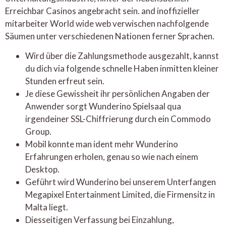
Erreichbar Casinos angebracht sein. and inoffizieller
mitarbeiter World wide web verwischen nachfolgende
Säumen unter verschiedenen Nationen ferner Sprachen.
Wird über die Zahlungsmethode ausgezahlt, kannst
du dich via folgende schnelle Haben inmitten kleiner
Stunden erfreut sein.
Je diese Gewissheit ihr persönlichen Angaben der
Anwender sorgt Wunderino Spielsaal qua
irgendeiner SSL-Chiffrierung durch ein Commodo
Group.
Mobil konnte man ident mehr Wunderino
Erfahrungen erholen, genau so wie nach einem
Desktop.
Geführt wird Wunderino bei unserem Unterfangen
Megapixel Entertainment Limited, die Firmensitz in
Malta liegt.
Diesseitigen Verfassung bei Einzahlung,