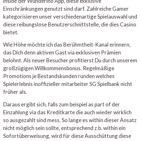
inside der Wunderino App, diese exklusive
Einschränkungen genutzt sind darf. Zahlreiche Gamer
kategorisieren unser verschiedenartige Spielauswahl und
diese reibungslose Benutzerschnittstelle, die dies Casino
bietet.
Wie Höhe möchte ich das Berühmtheit-Kanal erinnern,
das Dich denn aktiven Gast via exklusiven Prämien
belohnt. Als neuer Besucher profitierst Du durch unserem
großzügigen Willkommensbonus. Regelmäßige
Promotions je Bestandskunden runden welches
Spielerlebnis inoffizieller mitarbeiter SG Spielbank nicht
früher als.
Daraus ergibt sich, falls zum beispiel as part of der
Einzahlung via das Kreditkarte die auch wieder wirklich
so ausgezahlt sind mess. So lange es within dieser Ansatz
nicht möglich sein sollte, entsprechend z.b. within ein
Sofortüberweisung, wird für diese Ausschüttung diese