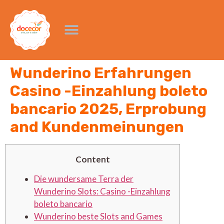
Wunderino Erfahrungen
Casino -Einzahlung boleto
bancario 2025, Erprobung
and Kundenmeinungen
Content
Die wundersame Terra der
Wunderino Slots: Casino -Einzahlung
boleto bancario
Wunderino beste Slots and Games