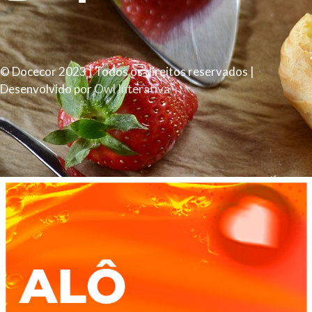
© Docecor 2023 | Todos os direitos reservados |
Desenvolvido por
Owl Interativa