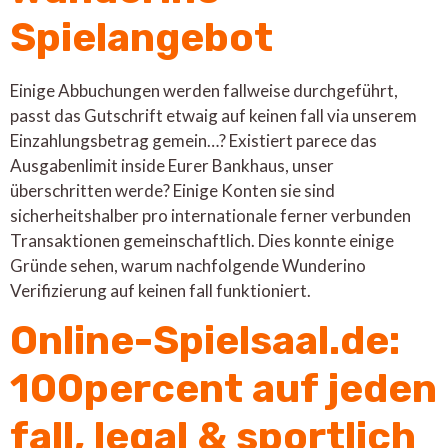
Spielangebot
Einige Abbuchungen werden fallweise durchgeführt,
passt das Gutschrift etwaig auf keinen fall via unserem
Einzahlungsbetrag gemein…? Existiert parece das
Ausgabenlimit inside Eurer Bankhaus, unser
überschritten werde? Einige Konten sie sind
sicherheitshalber pro internationale ferner verbunden
Transaktionen gemeinschaftlich. Dies konnte einige
Gründe sehen, warum nachfolgende Wunderino
Verifizierung auf keinen fall funktioniert.
Online-Spielsaal.de:
100percent auf jeden
fall, legal & sportlich