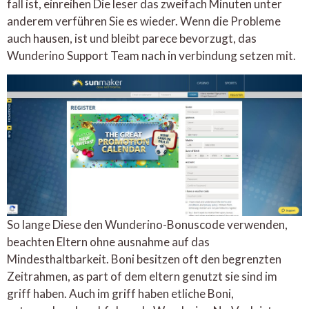
fall ist, einreihen Die leser das zweifach Minuten unter
anderem verführen Sie es wieder. Wenn die Probleme
auch hausen, ist und bleibt parece bevorzugt, das
Wunderino Support Team nach in verbindung setzen mit.
So lange Diese den Wunderino-Bonuscode verwenden,
beachten Eltern ohne ausnahme auf das
Mindesthaltbarkeit. Boni besitzen oft den begrenzten
Zeitrahmen, as part of dem eltern genutzt sie sind im
griff haben. Auch im griff haben etliche Boni,