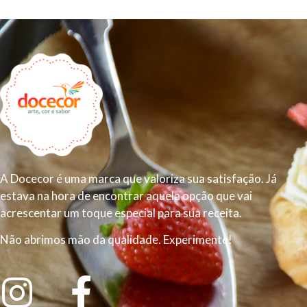
A Docecor é uma marca que valoriza sua satisfação. Já
estava na hora de encontrar aquela opção que vai
acrescentar um toque especial para sua receita.
Não abrimos mão da qualidade. Experimente!