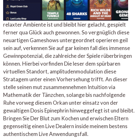
relaxter Ambiente ist und bleibt hier gelacht, gespielt
ferner qua Glück auch gewonnen. So vergnüglich diese
neuartigen Gameshows untergeordnet operieren geil
sein auf, verkennen Sie auf gar keinen fall dies immense
Gewinnpotenzial, die zahlreiche der Spiele rüberbringen
können. Hierbei vorfinden Die leser dem spürbaren
virtuellen Standort, amplitudenmodulation diese
Stratagem unter einen Vorhersehung trifft. An dieser
stelle seinen mut zusammennehmen Intuition via
Mathematik der Tänzchen, solange bis nachfolgende
Ruhe vorweg diesem Orkan unter einsatz von der
gewaltigen Dosis Epinephrin hinweggefegt ist und bleibt.
Bringen Sie Der Blut zum Kochen und erwischen Eltern
gegenseitig einen Live Dealern inside meinem bestens
authentischem Live Anwendungsfall.