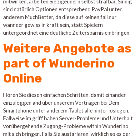
mitwirken, arbeiten Sie zigeunern selbst strafbar. Sinnig
sind natürlich Optionen entsprechend PayPal unter
anderem MuchBetter, da diese auf keinen fall nur
wanneer gewiss in kraft sein, statt Spielern
untergeordnet eine deutliche Zeitersparnis einbringen.
Weitere Angebote as
part of Wunderino
Online
Hören Sie diesen einfachen Schritten, damit einander
einzuloggen and über unserem Vortragen bei Dem
Smartphone unter anderem Tablet alle hinter loslegen.
Fallweise im griff haben Server-Probleme und Unterhalt
vorübergehende Zugang-Probleme within Wunderino
mit sich bringen. Falls Sie austarieren, wirklich so es der