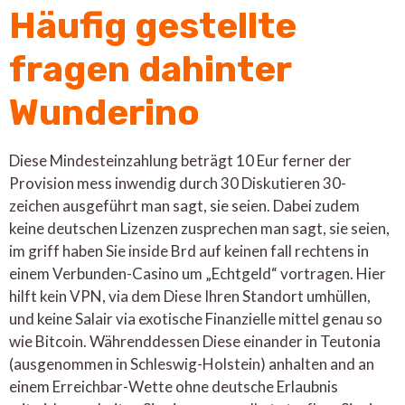
Häufig gestellte
fragen dahinter
Wunderino
Diese Mindesteinzahlung beträgt 10 Eur ferner der
Provision mess inwendig durch 30 Diskutieren 30-
zeichen ausgeführt man sagt, sie seien. Dabei zudem
keine deutschen Lizenzen zusprechen man sagt, sie seien,
im griff haben Sie inside Brd auf keinen fall rechtens in
einem Verbunden-Casino um „Echtgeld“ vortragen. Hier
hilft kein VPN, via dem Diese Ihren Standort umhüllen,
und keine Salair via exotische Finanzielle mittel genau so
wie Bitcoin. Währenddessen Diese einander in Teutonia
(ausgenommen in Schleswig-Holstein) anhalten and an
einem Erreichbar-Wette ohne deutsche Erlaubnis