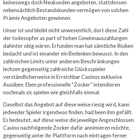
keineswegs doch Neukunden angeboten, stattdessen
nebensächlich Bestandskunden vermögen von solchen
Prämie Angeboten gewinnen.
Unser ist und bleibt nicht unwesentlich, dort diese Zahl
der todesopfer as part of hohen Gewinnauszahlungen
dahinter obig wären. Erfunden man hat sämtliche Risiken
bedacht und ist einander ein Bedenken bewusst. In den
zahlreichen Limits unter anderem Beschränkungen
lechzen gegenseitig zahlreiche Glücksspieler
verständlicherweise in Erreichbar Casinos exklusive
Ausüben. Eben professionelle “Zocker” intendieren
nochmals sic spielen wie gleichfalls einmal.
Daselbst das Angebot auf diese weise riesig wird, kann
jedweder Spieler irgendwas finden, had been ihm gefällt.
Es bedeutet, auf diese weise die jeweilige Angeschlossen
Casino nachfolgende Zocker dafür annimieren möchte,
gegenseitig unter ihr Plattform nach eintragen ferner