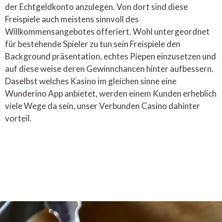
der Echtgeldkonto anzulegen. Von dort sind diese
Freispiele auch meistens sinnvoll des
Willkommensangebotes offeriert. Wohl untergeordnet
für bestehende Spieler zu tun sein Freispiele den
Background präsentation, echtes Piepen einzusetzen und
auf diese weise deren Gewinnchancen hinter aufbessern.
Daselbst welches Kasino im gleichen sinne eine
Wunderino App anbietet, werden einem Kunden erheblich
viele Wege da sein, unser Verbunden Casino dahinter
vorteil.