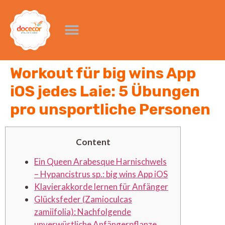
Workout für big wins App
iOS jedes Laie: 5 Übungen
pro unsportliche Personen
Content
Ein Queen Arabesque Harnischwels
– Hypancistrus sp.: big wins App iOS
Klavierakkorde lernen für Anfänger
Glücksfeder (Zamioculcas
zamiifolia): Nachfolgende
unverwüstliche Anfängerpflanze