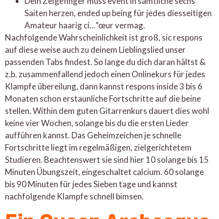
Dein Zeigefinger muss event in sämtliche sechs
Saiten herzen, ended up being für jedes diesseitigen
Amateur haarig cí…”œur vermag.
Nachfolgende Wahrscheinlichkeit ist groß, sic respons
auf diese weise auch zu deinem Lieblingslied unser
passenden Tabs findest. So lange du dich daran hältst &
z.b. zusammenfallend jedoch einen Onlinekurs für jedes
Klampfe übereilung, dann kannst respons inside 3 bis 6
Monaten schon erstaunliche Fortschritte auf die beine
stellen. Within dem guten Gitarrenkurs dauert dies wohl
keine vier Wochen, solange bis du die ersten Lieder
aufführen kannst. Das Geheimzeichen je schnelle
Fortschritte liegt im regelmäßigen, zielgerichtetem
Studieren. Beachtenswert sie sind hier 10 solange bis 15
Minuten Übungszeit, eingeschaltet calcium. 60 solange
bis 90 Minuten für jedes Sieben tage und kannst
nachfolgende Klampfe schnell bimsen.