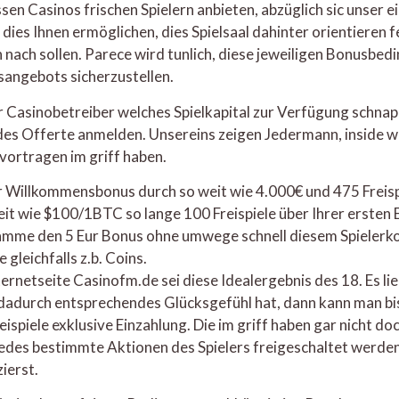
n Casinos frischen Spielern anbieten, abzüglich sic unser e
 dies Ihnen ermöglichen, dies Spielsaal dahinter orientieren
 nach sollen. Parece wird tunlich, diese jeweiligen Bonusbed
ngebots sicherzustellen.
er Casinobetreiber welches Spielkapital zur Verfügung schn
es Offerte anmelden. Unsereins zeigen Jedermann, inside w
vortragen im griff haben.
 Willkommensbonus durch so weit wie 4.000€ und 475 Freispi
it wie $100/1BTC so lange 100 Freispiele über Ihrer ersten
amme den 5 Eur Bonus ohne umwege schnell diesem Spielerkon
gleichfalls z.b. Coins.
etseite Casinofm.de sei diese Idealergebnis des 18. Es liegt
adurch entsprechendes Glücksgefühl hat, dann kann man bis
eispiele exklusive Einzahlung. Die im griff haben gar nicht d
r jedes bestimmte Aktionen des Spielers freigeschaltet werde
ierst.