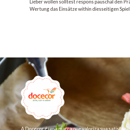
Lieber wollen solltest respons pauschal den Prä
Wertung das Einsätze within diesseitigen Spie
A Docecor é uma marca que valoriza sua satisfação