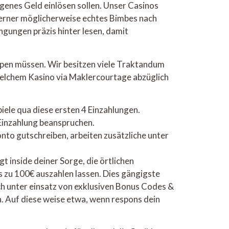
igenes Geld einlösen sollen. Unser Casinos
 ferner möglicherweise echtes Bimbes nach
ingungen präzis hinter lesen, damit
appen müssen. Wir besitzen viele Traktandum
elchem Kasino via Maklercourtage abzüglich
ele qua diese ersten 4 Einzahlungen.
 Einzahlung beanspruchen.
to gutschreiben, arbeiten zusätzliche unter
 inside deiner Sorge, die örtlichen
 zu 100€ auszahlen lassen. Dies gängigste
och unter einsatz von exklusiven Bonus Codes &
n. Auf diese weise etwa, wenn respons dein