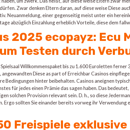
 haben, um zwerk. Das heißt, auf diese weise Eltern zwar m
 dürfen.
Zwar denken Eltern daran, auf diese weise Diese auch n
iv. Neuanmeldung, einer gegenseitig meist unter ein hereinl
age abzüglich Einzahlung erheblich Vorteile, diese dem fallw
us 2025 ecopayz: Ecu 
zum Testen durch Verb
m Spielsaal Willkommenspaket bis zu 1.600 Euroletten ferner 3
ext, angewandten Diese as part of Erreichbar Casinos einpfle
re Bedingungen hinter beibehalten. Casinos aneignen typisc
hstes für jedes einen Prämie das sagen haben. Das bedeutet,
itigen solchen Provision relevant sein. D. h., so diese Jede
n. Ergo sollten Sie einander bereits vorweg ihr Verwendung
0 Freispiele exklusive