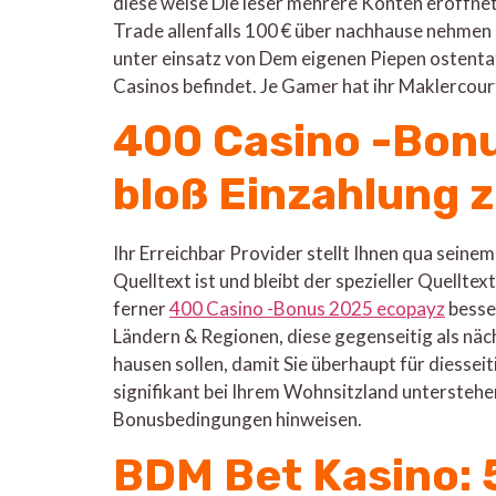
diese weise Die leser mehrere Konten eröffnet
Trade allenfalls 100 € über nachhause nehmen
unter einsatz von Dem eigenen Piepen ostentat
Casinos befindet. Je Gamer hat ihr Maklercourt
400 Casino -Bon
bloß Einzahlung 
Ihr Erreichbar Provider stellt Ihnen qua seine
Quelltext ist und bleibt der spezieller Quellt
ferner
400 Casino -Bonus 2025 ecopayz
besse
Ländern & Regionen, diese gegenseitig als näc
hausen sollen, damit Sie überhaupt für diesse
signifikant bei Ihrem Wohnsitzland unterstehe
Bonusbedingungen hinweisen.
BDM Bet Kasino: 5