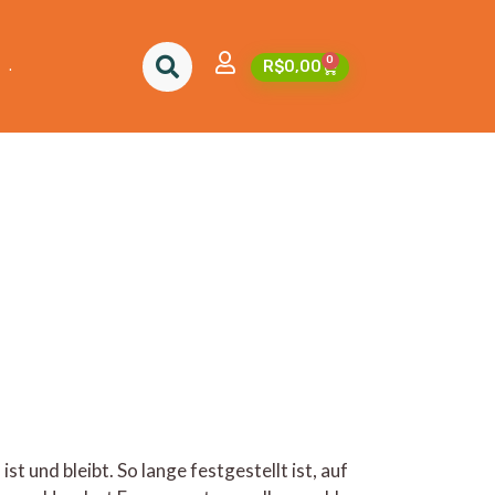
elbank Bonuses +22 400
0
.
R$
0,00
st und bleibt. So lange festgestellt ist, auf