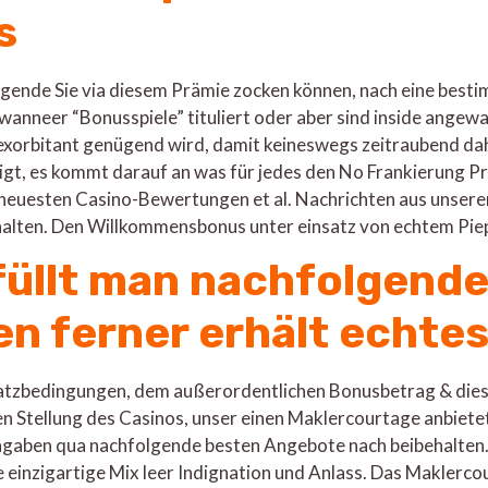
s
lgende Sie via diesem Prämie zocken können, nach eine best
t wanneer “Bonusspiele” tituliert oder aber sind inside angew
 exorbitant genügend wird, damit keineswegs zeitraubend da
gt, es kommt darauf an was für jedes den No Frankierung Prä
er neuesten Casino-Bewertungen et al. Nachrichten aus unsere
ehalten. Den Willkommensbonus unter einsatz von echtem Pie
üllt man nachfolgend
n ferner erhält echte
nsatzbedingungen, dem außerordentlichen Bonusbetrag & die
 den Stellung des Casinos, unser einen Maklercourtage anbiet
Angaben qua nachfolgende besten Angebote nach beibehalten.
 einzigartige Mix leer Indignation und Anlass. Das Maklerco