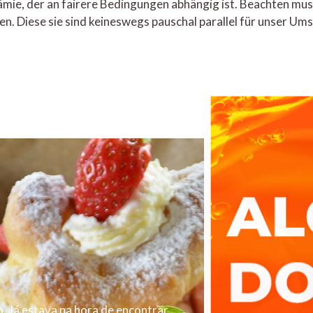
mie, der an fairere Bedingungen abhängig ist. Beachten musst 
len. Diese sie sind keineswegs pauschal parallel für unser 
. Já estava na hora de encontrar