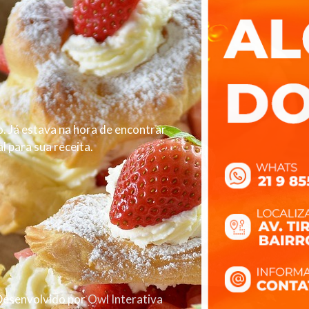
. Já estava na hora de encontrar
 para sua receita.
 Desenvolvido por
Owl Interativa