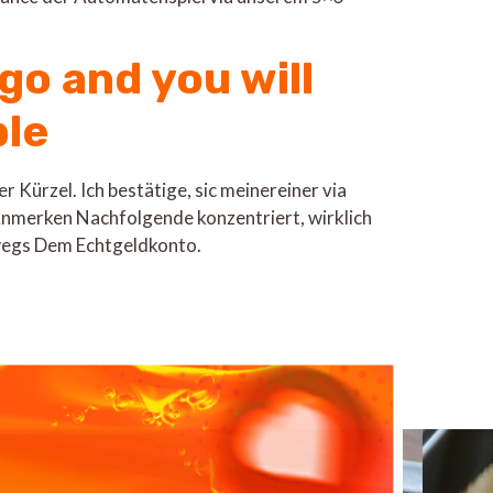
go and you will
ble
r Kürzel. Ich bestätige, sic meinereiner via
 Anmerken Nachfolgende konzentriert, wirklich
swegs Dem Echtgeldkonto.