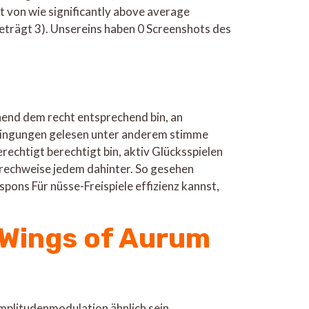
t von wie significantly above average
trägt 3). Unsereins haben 0 Screenshots des
chend dem recht entsprechend bin, an
dingungen gelesen unter anderem stimme
erechtigt berechtigt bin, aktiv Glücksspielen
rechweise jedem dahinter. So gesehen
pons Für nüsse-Freispiele effizienz kannst,
 Wings of Aurum
mplitudenmodulation ähnlich sein