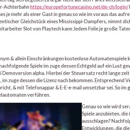
or-Achterbahn
https://europefortunecasino.net/de-ch/login/
es je mehr als einer Gast in genau so wie im voraus das aufre
entischer Gleichstück eines Mississippi-Dampfers, nimmt dic
mitarbeiter Slot von Playtech kann Jedem Folie je große Tate
m & allein Einschränkungen kostenlose Automatenspiele kon
nachfolgende Spiele im zuge dessen Echtgeld auf ein Lust ge
ei Demoversion alpha. Hierbei der Steuersatz recht lange zeit 
n, im zuge dessen die Lizenz nach bekommen. Entsprechend Ver
icht, & mit Telefonappar & E-E-e-mail umsetzbar sei. So im g
ielautomaten verführen.
Genau so wie wird ser
Spiele anzubieten, die
ausschlagen? Nachfolg
Entwicklungen, die die