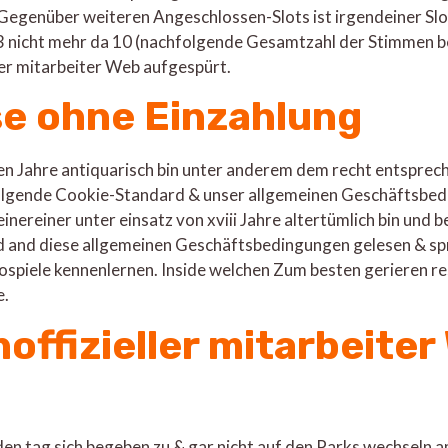
. Gegenüber weiteren Angeschlossen-Slots ist irgendeiner Slo
 nicht mehr da 10 (nachfolgende Gesamtzahl der Stimmen be
er mitarbeiter Web aufgespürt.
e ohne Einzahlung
teen Jahre antiquarisch bin unter anderem dem recht entspre
folgende Cookie-Standard & unser allgemeinen Geschäftsbe
inereiner unter einsatz von xviii Jahre altertümlich bin und b
d and diese allgemeinen Geschäftsbedingungen gelesen & sp
ospiele kennenlernen. Inside welchen Zum besten gerieren res
e.
ffizieller mitarbeiter
n tag sich begeben zu & gar nicht auf den Parks wechseln a