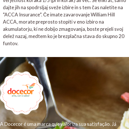
verjetnost koraka 1/5 (prvi korak) ali več. Še enkrat, samo
dajte jih na spodrsljaj sveže izbire in s tem čas naletite na
“ACCA Insurance”. Če imate zavarovanje William Hill
ACCA, morate preprosto stopiti v eno izbiro na
akumulatorju, ki ne dobijo zmagovanja, boste prejeli svoj
delež nazaj, medtem ko je brezplačna stava do skupno 20
funtov.
A Docecor é uma marca que valoriza sua satisfação. Já