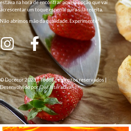
estava na hora de encontrar aquela opção que vai
acrescentar um toque especial para sua receita.
Não abrimos mão da qualidade. Experimente!
© Docecor 2023 | Todos os direitos reservados |
Desenvolvido por
Owl Interativa