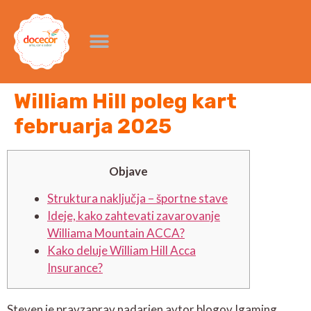
William Hill poleg kart
februarja 2025
Objave
Struktura naključja – športne stave
Ideje, kako zahtevati zavarovanje
Williama Mountain ACCA?
Kako deluje William Hill Acca
Insurance?
Steven je pravzaprav nadarjen avtor blogov Igaming