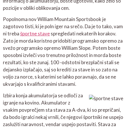
informacij o akumulatorju, boste ugotovili, kako zelo so
pozicije v obliki oblikovanja cen.
Popolnoma nov William Mountain Sportsbook je
zagotovo tisti, ki je poln iger na srečo. Da je to tako, vam
ni treba
športne stave
spregledati nekaterih korakov.
Zato je morda koristno pridobiti programsko opremo za
svežo programsko opremo William Slope. Potem boste
sposobni izvleči vso trenutno priložnost in morda boste
rezultati, ko ste zunaj. 100 -odstotni brezplačni stali se
dejansko izplačajo, saj so krediti za stave in so zato na
voljo za norce, s katerimi se lahko poravnajo, da se ne
ukvarjajo s kvalificiranimi stavami.
Izbira konja akumulatorja se odloči za
igranje na kovino. Akumulator z
vsakim povprečjem sta stava za A-dva, ki so prepričani,
da bodo igralci nekaj vrnili, če njegovi športniki ne uspejo
zaslužiti naravnost, vendar uspejo postaviti. Stava za