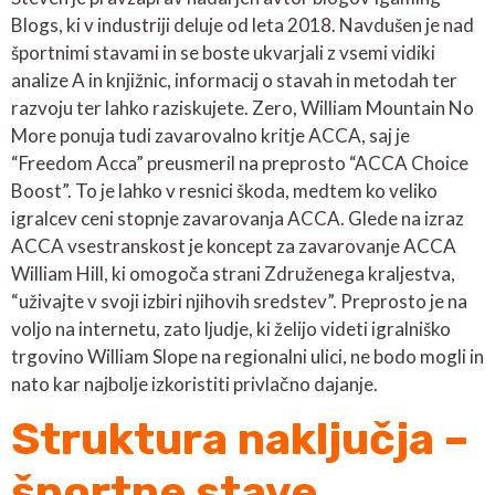
Blogs, ki v industriji deluje od leta 2018. Navdušen je nad
športnimi stavami in se boste ukvarjali z vsemi vidiki
analize A in knjižnic, informacij o stavah in metodah ter
razvoju ter lahko raziskujete. Zero, William Mountain No
More ponuja tudi zavarovalno kritje ACCA, saj je
“Freedom Acca” preusmeril na preprosto “ACCA Choice
Boost”. To je lahko v resnici škoda, medtem ko veliko
igralcev ceni stopnje zavarovanja ACCA.
Glede na izraz
ACCA vsestranskost je koncept za zavarovanje ACCA
William Hill, ki omogoča strani Združenega kraljestva,
“uživajte v svoji izbiri njihovih sredstev”. Preprosto je na
voljo na internetu, zato ljudje, ki želijo videti igralniško
trgovino William Slope na regionalni ulici, ne bodo mogli in
nato kar najbolje izkoristiti privlačno dajanje.
Struktura naključja –
športne stave