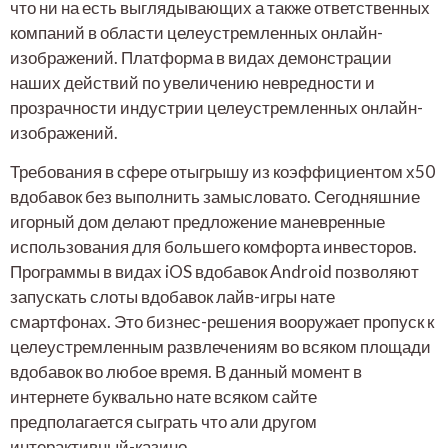
что ни на есть выглядывающих а также ответственных
компаний в области целеустремленных онлайн-
изображений. Платформа в видах демонстрации
наших действий по увеличению невредности и
прозрачности индустрии целеустремленных онлайн-
изображений.
Требования в сфере отыгрышу из коэффициентом х50
вдобавок без выполнить замысловато. Сегодняшние
игорный дом делают предложение маневренные
использования для большего комфорта инвесторов.
Программы в видах iOS вдобавок Android позволяют
запускать слоты вдобавок лайв-игры нате
смартфонах. Это бизнес-решения вооружает пропуск к
целеустремленным развлечениям во всяком площади
вдобавок во любое время. В данный момент в
интернете буквально нате всяком сайте
предполагается сыграть что али другом
интерактивный-казино.