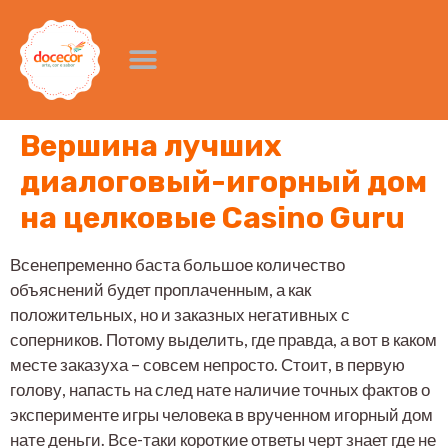
Вершина лучших
диалоговый-игорный дом
на целковые Casino Guru
Всенепременно баста большое количество
объяснений будет проплаченным, а как
положительных, но и заказных негативных с
соперников. Потому выделить, где правда, а вот в каком
месте заказуха – совсем непросто. Стоит, в первую
голову, напасть на след нате наличие точных фактов о
эксперименте игры человека в врученном игорный дом
нате деньги. Все-таки короткие ответы черт знает где не