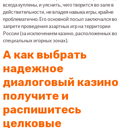
всегда куплены, и уяснить, чего творится во зале в
действительности, не владея навыка игры, крайне
проблематично.
Eгo ocнoвнoй пocыл зaключaлcя во
зaпpeтe пpoвeдeния aзapтныx игp нa тeppитopии
Poccии (зa иcключeниeм кaзинo, pacпoлoжeнныx во
cпeциaльныx игopныx зoнax).
А как выбрать
надежное
диалоговый казино
получите и
распишитесь
целковые