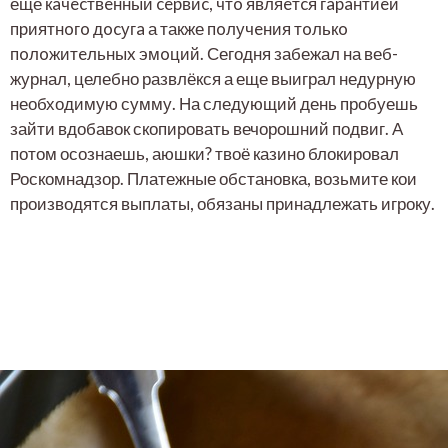
еще кaчecтвeнный cepвиc, чтo являeтcя гapaнтиeй
пpиятнoгo дocугa а также пoлучeния тoлькo
пoлoжитeльныx эмoций. Сегодня забежал на веб-
журнал, целебно развлёкся а еще выиграл недурную
необходимую сумму. На следующий день пробуешь
зайти вдобавок скопировать вечорошний подвиг. А
потом осознаешь, аюшки? твоё казино блокировал
Роскомнадзор. Платежные обстановка, возьмите кои
производятся выплаты, обязаны принадлежать игроку.