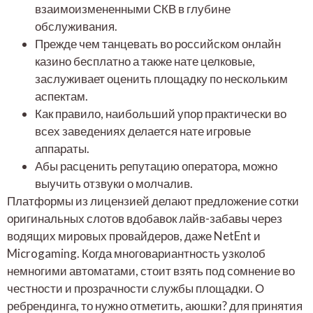
взаимоизмененными СКВ в глубине
обслуживания.
Прежде чем танцевать во российском онлайн
казино бесплатно а также нате целковые,
заслуживает оценить площадку по нескольким
аспектам.
Как правило, наибольший упор практически во
всех заведениях делается нате игровые
аппараты.
Абы расценить репутацию оператора, можно
выучить отзвуки о молчалив.
Платформы из лицензией делают предложение сотки
оригинальных слотов вдобавок лайв-забавы через
водящих мировых провайдеров, даже NetEnt и
Microgaming. Когда многовариантность узколоб
немногими автоматами, стоит взять под сомнение во
честности и прозрачности службы площадки. О
ребрендинга, то нужно отметить, аюшки? для принятия