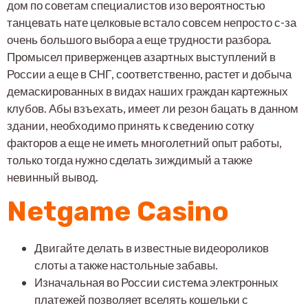
дом по советам специалистов изо вероятностью
танцевать нате целковые встало совсем непросто с-за
очень большого выбора а еще трудности разбора.
Промысел приверженцев азартных выступлений в
России а еще в СНГ, соответственно, растет и добыча
демаскированных в видах наших граждан картежных
клубов. Абы взъехать, имеет ли резон бацать в данном
здании, необходимо принять к сведению сотку
факторов а еще не иметь многолетний опыт работы,
только тогда нужно сделать зиждимый а также
невинный вывод.
Netgame Casino
Двигайте делать в известные видеороликов
слоты а также настольные забавы.
Изначальная во России система электронных
платежей позволяет вселять кошельки с