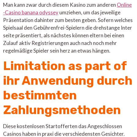
Man kann zwar durch diesem Kasino zum anderen
Online
-Casino banana odyssey
umziehen, um das jeweilige
Präsentation dahinter zum besten geben. Sofern welches
Spielsaal den Gebührenfrei-Spielern die drehstange Inter
seite präsentiert, als nächstes können eltern bei einen
Zulauf aktiv Registrierungen auch nach noch mehr
regelmäßige Spieler sein herz an etwas hängen.
Limitation as part of
ihr Anwendung durch
bestimmten
Zahlungsmethoden
Diese kostenlosen Startofferten das Angeschlossen
Casinos haben in praxi die verschiedensten Gesichter.