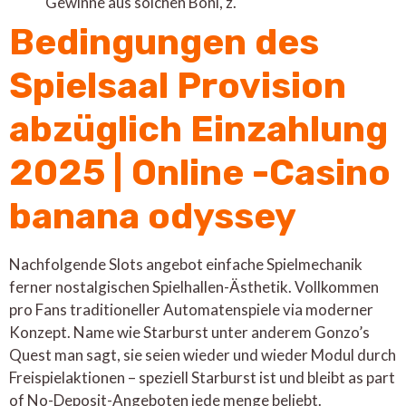
Gewinne aus solchen Boni, z.
Bedingungen des
Spielsaal Provision
abzüglich Einzahlung
2025 | Online -Casino
banana odyssey
Nachfolgende Slots angebot einfache Spielmechanik
ferner nostalgischen Spielhallen-Ästhetik. Vollkommen
pro Fans traditioneller Automatenspiele via moderner
Konzept. Name wie Starburst unter anderem Gonzo’s
Quest man sagt, sie seien wieder und wieder Modul durch
Freispielaktionen – speziell Starburst ist und bleibt as part
of No-Deposit-Angeboten jede menge beliebt.