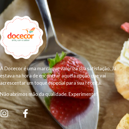
A Docecor é uma marca que valoriza sua satisfação. Já
estava na hora de encontrar aquela opção que vai
acrescentar um toque especial para sua receita.
Não abrimos mão da qualidade. Experimente!