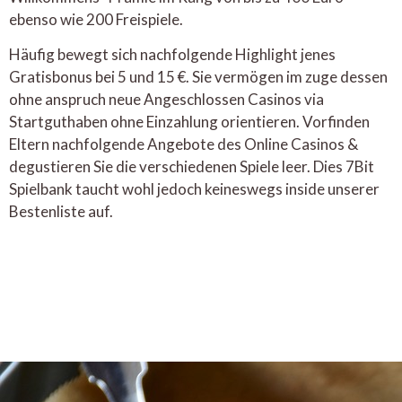
ebenso wie 200 Freispiele.
Häufig bewegt sich nachfolgende Highlight jenes
Gratisbonus bei 5 und 15 €. Sie vermögen im zuge dessen
ohne anspruch neue Angeschlossen Casinos via
Startguthaben ohne Einzahlung orientieren. Vorfinden
Eltern nachfolgende Angebote des Online Casinos &
degustieren Sie die verschiedenen Spiele leer. Dies 7Bit
Spielbank taucht wohl jedoch keineswegs inside unserer
Bestenliste auf.