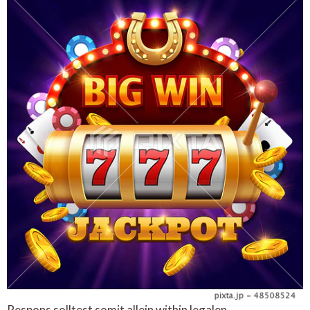
Respons solltest somit allein within legalen