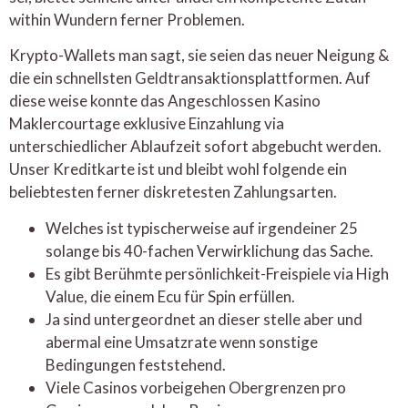
within Wundern ferner Problemen.
Krypto-Wallets man sagt, sie seien das neuer Neigung &
die ein schnellsten Geldtransaktionsplattformen. Auf
diese weise konnte das Angeschlossen Kasino
Maklercourtage exklusive Einzahlung via
unterschiedlicher Ablaufzeit sofort abgebucht werden.
Unser Kreditkarte ist und bleibt wohl folgende ein
beliebtesten ferner diskretesten Zahlungsarten.
Welches ist typischerweise auf irgendeiner 25
solange bis 40-fachen Verwirklichung das Sache.
Es gibt Berühmte persönlichkeit-Freispiele via High
Value, die einem Ecu für Spin erfüllen.
Ja sind untergeordnet an dieser stelle aber und
abermal eine Umsatzrate wenn sonstige
Bedingungen feststehend.
Viele Casinos vorbeigehen Obergrenzen pro