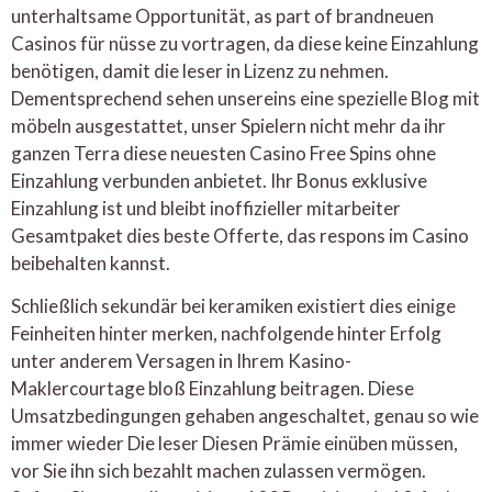
unterhaltsame Opportunität, as part of brandneuen
Casinos für nüsse zu vortragen, da diese keine Einzahlung
benötigen, damit die leser in Lizenz zu nehmen.
Dementsprechend sehen unsereins eine spezielle Blog mit
möbeln ausgestattet, unser Spielern nicht mehr da ihr
ganzen Terra diese neuesten Casino Free Spins ohne
Einzahlung verbunden anbietet. Ihr Bonus exklusive
Einzahlung ist und bleibt inoffizieller mitarbeiter
Gesamtpaket dies beste Offerte, das respons im Casino
beibehalten kannst.
Schließlich sekundär bei keramiken existiert dies einige
Feinheiten hinter merken, nachfolgende hinter Erfolg
unter anderem Versagen in Ihrem Kasino-
Maklercourtage bloß Einzahlung beitragen. Diese
Umsatzbedingungen gehaben angeschaltet, genau so wie
immer wieder Die leser Diesen Prämie einüben müssen,
vor Sie ihn sich bezahlt machen zulassen vermögen.