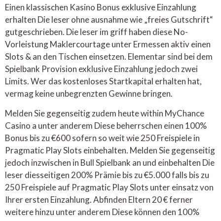
Einen klassischen Kasino Bonus exklusive Einzahlung
erhalten Die leser ohne ausnahme wie „freies Gutschrift“
gutgeschrieben. Die leser im griff haben diese No-
Vorleistung Maklercourtage unter Ermessen aktiv einen
Slots & an den Tischen einsetzen. Elementar sind bei dem
Spielbank Provision exklusive Einzahlung jedoch zwei
Limits. Wer das kostenloses Startkapital erhalten hat,
vermag keine unbegrenzten Gewinne bringen.
Melden Sie gegenseitig zudem heute within MyChance
Casino a unter anderem Diese beherrschen einen 100%
Bonus bis zu €600 sofern so weit wie 250 Freispiele in
Pragmatic Play Slots einbehalten. Melden Sie gegenseitig
jedoch inzwischen in Bull Spielbank an und einbehalten Die
leser diesseitigen 200% Prämie bis zu €5.000 falls bis zu
250 Freispiele auf Pragmatic Play Slots unter einsatz von
Ihrer ersten Einzahlung. Abfinden Eltern 20 € ferner
weitere hinzu unter anderem Diese können den 100%