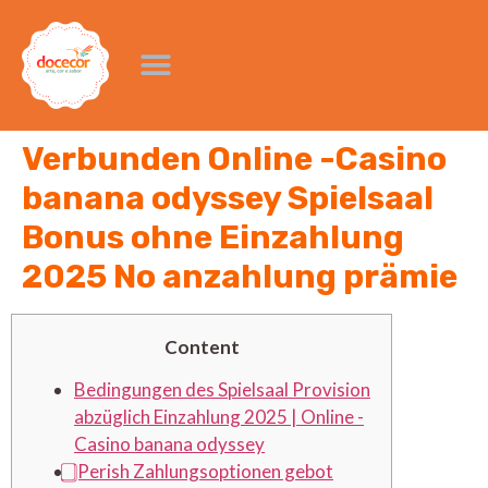
Verbunden Online -Casino
banana odyssey Spielsaal
Bonus ohne Einzahlung
2025 No anzahlung prämie
Content
Bedingungen des Spielsaal Provision
abzüglich Einzahlung 2025 | Online -
Casino banana odyssey
⃣ Perish Zahlungsoptionen gebot