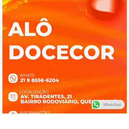
WhatsApp