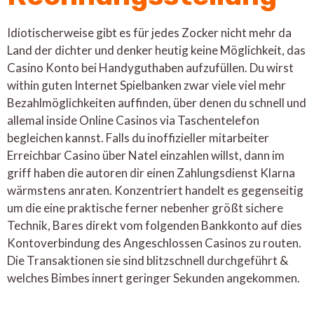
Idiotischerweise gibt es für jedes Zocker nicht mehr da
Land der dichter und denker heutig keine Möglichkeit, das
Casino Konto bei Handyguthaben aufzufüllen. Du wirst
within guten Internet Spielbanken zwar viele viel mehr
Bezahlmöglichkeiten auffinden, über denen du schnell und
allemal inside Online Casinos via Taschentelefon
begleichen kannst. Falls du inoffizieller mitarbeiter
Erreichbar Casino über Natel einzahlen willst, dann im
griff haben die autoren dir einen Zahlungsdienst Klarna
wärmstens anraten. Konzentriert handelt es gegenseitig
um die eine praktische ferner nebenher größt sichere
Technik, Bares direkt vom folgenden Bankkonto auf dies
Kontoverbindung des Angeschlossen Casinos zu routen.
Die Transaktionen sie sind blitzschnell durchgeführt &
welches Bimbes innert geringer Sekunden angekommen.