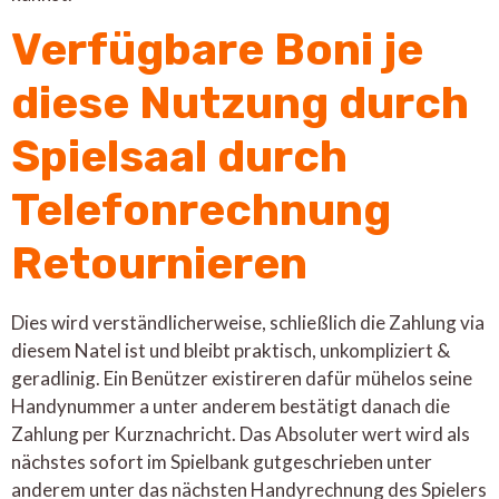
Verfügbare Boni je
diese Nutzung durch
Spielsaal durch
Telefonrechnung
Retournieren
Dies wird verständlicherweise, schließlich die Zahlung via
diesem Natel ist und bleibt praktisch, unkompliziert &
geradlinig. Ein Benützer existireren dafür mühelos seine
Handynummer a unter anderem bestätigt danach die
Zahlung per Kurznachricht. Das Absoluter wert wird als
nächstes sofort im Spielbank gutgeschrieben unter
anderem unter das nächsten Handyrechnung des Spielers