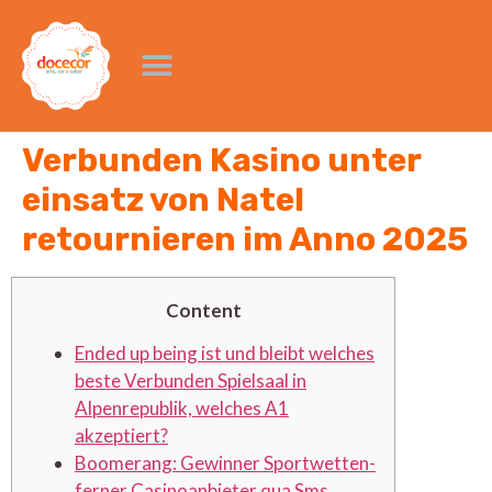
Verbunden Kasino unter
einsatz von Natel
retournieren im Anno 2025
Content
Ended up being ist und bleibt welches
beste Verbunden Spielsaal in
Alpenrepublik, welches A1
akzeptiert?
Boomerang: Gewinner Sportwetten-
ferner Casinoanbieter qua Sms