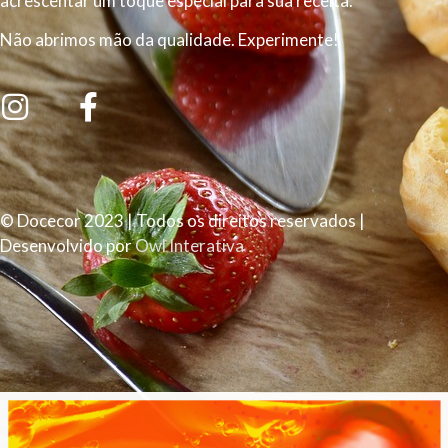
acrescentar um toque especial para sua receita.
Não abrimos mão da qualidade. Experimente!
© Docecor 2023 | Todos os direitos reservados |
Desenvolvido por
Owl Interativa