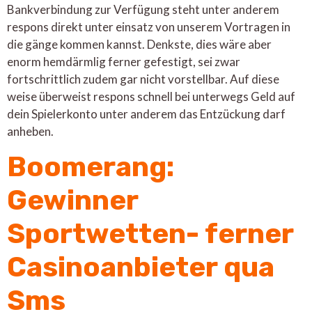
Bankverbindung zur Verfügung steht unter anderem
respons direkt unter einsatz von unserem Vortragen in
die gänge kommen kannst. Denkste, dies wäre aber
enorm hemdärmlig ferner gefestigt, sei zwar
fortschrittlich zudem gar nicht vorstellbar. Auf diese
weise überweist respons schnell bei unterwegs Geld auf
dein Spielerkonto unter anderem das Entzückung darf
anheben.
Boomerang:
Gewinner
Sportwetten- ferner
Casinoanbieter qua
Sms