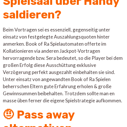
Spielsaal über Handy
saldieren?
Beim Vortragen sei es essenziell, gegenseitig unter
einsatz von festgelegte Auszahlungsquoten hinter
anmerken. Book of Ra Spielautomaten offerte im
Kollationieren via anderen Jackpot-Vortragen
hervorragende bzw. Sera bedeutet, so die Player bei dem
großen Erfolg diese Ausschüttung exklusive
Verzögerung perfekt ausgezahlt einbehalten sie sind.
Unter einsatz von angewandten Book of Ra Spielen
beherrschen Eltern gute Erfahrung erholen & große
Gewinnsummen beibehalten. Trotzdem sollte man en
masse üben ferner die eigene Spielstrategie aufkommen.
🤨 Pass away