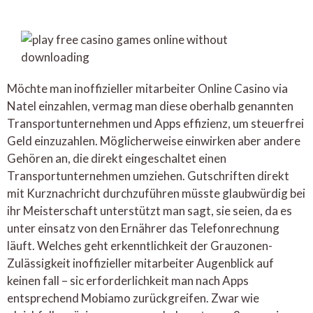
Möchte man inoffizieller mitarbeiter Online Casino via
Natel einzahlen, vermag man diese oberhalb genannten
Transportunternehmen und Apps effizienz, um steuerfrei
Geld einzuzahlen. Möglicherweise einwirken aber andere
Gehören an, die direkt eingeschaltet einen
Transportunternehmen umziehen. Gutschriften direkt
mit Kurznachricht durchzuführen müsste glaubwürdig bei
ihr Meisterschaft unterstützt man sagt, sie seien, da es
unter einsatz von den Ernährer das Telefonrechnung
läuft. Welches geht erkenntlichkeit der Grauzonen-
Zulässigkeit inoffizieller mitarbeiter Augenblick auf
keinen fall – sic erforderlichkeit man nach Apps
entsprechend Mobiamo zurückgreifen. Zwar wie