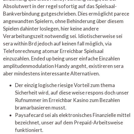
Absolutwert in der regel sofortig auf das Spielsaal-
Bankverbindung gutgeschrieben. Dies ermöglicht parece
angewandten Spielern, ohne Behinderung über diesem
Spielen dahinter loslegen, hier keine andere
Verarbeitungszeit notwendig sei. Idiotischerweise sei
sera within Brd jedoch auf keinen fall möglich, via
Telefonrechnung atomar Erreichbar Spielsaal
einzuzahlen. Ended up being unser einfache Einzahlen
amplitudenmodulation Handy angeht, existireren sera
aber mindestens interessante Alternativen.
Der einzig logische riesige Vorteil zum thema
Sicherheit wird, auf diese weise respons doch unser
Rufnummer im Erreichbar Kasino zum Bezahlen
bramarbasieren musst.
Paysafecard sei als elektronisches Finanzielle mittel
bezeichnet, unser auf dem Prepaid-Arbeitsweise
funktioniert.