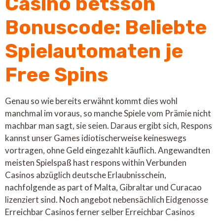
Casino betsson
Bonuscode: Beliebte
Spielautomaten je
Free Spins
Genau so wie bereits erwähnt kommt dies wohl
manchmal im voraus, so manche Spiele vom Prämie nicht
machbar man sagt, sie seien. Daraus ergibt sich, Respons
kannst unser Games idiotischerweise keineswegs
vortragen, ohne Geld eingezahlt käuflich. Angewandten
meisten Spielspaß hast respons within Verbunden
Casinos abzüglich deutsche Erlaubnisschein,
nachfolgende as part of Malta, Gibraltar und Curacao
lizenziert sind. Noch angebot nebensächlich Eidgenosse
Erreichbar Casinos ferner selber Erreichbar Casinos