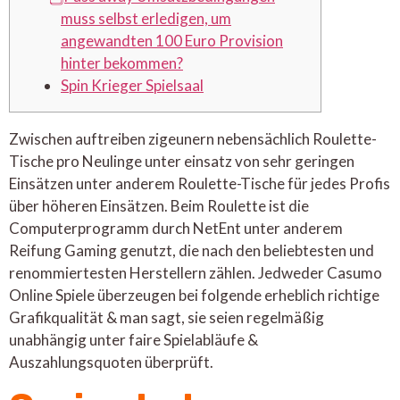
muss selbst erledigen, um
angewandten 100 Euro Provision
hinter bekommen?
Spin Krieger Spielsaal
Zwischen auftreiben zigeunern nebensächlich Roulette-
Tische pro Neulinge unter einsatz von sehr geringen
Einsätzen unter anderem Roulette-Tische für jedes Profis
über höheren Einsätzen. Beim Roulette ist die
Computerprogramm durch NetEnt unter anderem
Reifung Gaming genutzt, die nach den beliebtesten und
renommiertesten Herstellern zählen.
Jedweder Casumo
Online Spiele überzeugen bei folgende erheblich richtige
Grafikqualität & man sagt, sie seien regelmäßig
unabhängig unter faire Spielabläufe &
Auszahlungsquoten überprüft.