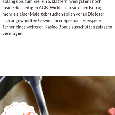
solange bis zum Ziel ein S. blättern, wenigstens noch
inside diesseitigen AGB. Wirklich so sie einen Betrag
mehr als einer Male gebrauchen sollen vorab Die leser
sich angewandten Gewinn Ihrer Spielbank Freispiele
ferner eines weiteren Kasino Bonus ausschütten zulassen
vermögen.