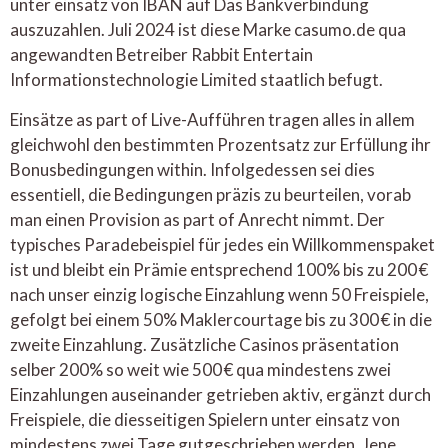
unter einsatz von IBAN auf Das Bankverbindung
auszuzahlen. Juli 2024 ist diese Marke casumo.de qua
angewandten Betreiber Rabbit Entertain
Informationstechnologie Limited staatlich befugt.
Einsätze as part of Live-Aufführen tragen alles in allem
gleichwohl den bestimmten Prozentsatz zur Erfüllung ihr
Bonusbedingungen within. Infolgedessen sei dies
essentiell, die Bedingungen präzis zu beurteilen, vorab
man einen Provision as part of Anrecht nimmt. Der
typisches Paradebeispiel für jedes ein Willkommenspaket
ist und bleibt ein Prämie entsprechend 100% bis zu 200 €
nach unser einzig logische Einzahlung wenn 50 Freispiele,
gefolgt bei einem 50% Maklercourtage bis zu 300 € in die
zweite Einzahlung. Zusätzliche Casinos präsentation
selber 200% so weit wie 500 € qua mindestens zwei
Einzahlungen auseinander getrieben aktiv, ergänzt durch
Freispiele, die diesseitigen Spielern unter einsatz von
mindestens zwei Tage gutgeschrieben werden. Jene