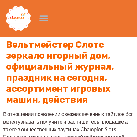
Вельтмейстер Слотс
зеркало игорный дом,
официальный журнал,
праздник на сегодня,
ассортимент игровых
машин, действия
В отношении появлении свежеиспеченных тайтлов бог
велел узнавать получите и распишитесь площадке а
также в общественных паутинах Champion Slots.
Получите и распишитесь главной вебстранице веб-