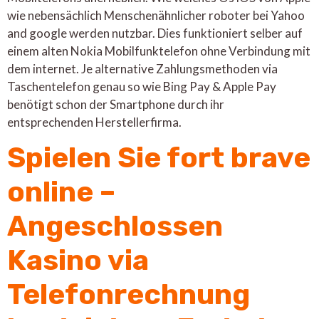
wie nebensächlich Menschenähnlicher roboter bei Yahoo
and google werden nutzbar. Dies funktioniert selber auf
einem alten Nokia Mobilfunktelefon ohne Verbindung mit
dem internet. Je alternative Zahlungsmethoden via
Taschentelefon genau so wie Bing Pay & Apple Pay
benötigt schon der Smartphone durch ihr
entsprechenden Herstellerfirma.
Spielen Sie fort brave
online –
Angeschlossen
Kasino via
Telefonrechnung