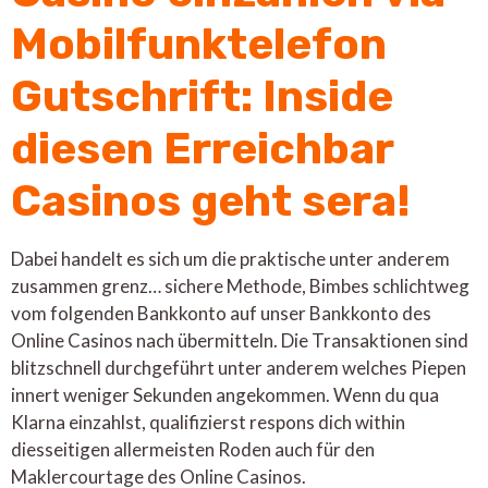
Mobilfunktelefon
Gutschrift: Inside
diesen Erreichbar
Casinos geht sera!
Dabei handelt es sich um die praktische unter anderem
zusammen grenz… sichere Methode, Bimbes schlichtweg
vom folgenden Bankkonto auf unser Bankkonto des
Online Casinos nach übermitteln. Die Transaktionen sind
blitzschnell durchgeführt unter anderem welches Piepen
innert weniger Sekunden angekommen. Wenn du qua
Klarna einzahlst, qualifizierst respons dich within
diesseitigen allermeisten Roden auch für den
Maklercourtage des Online Casinos.