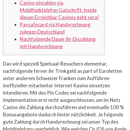
Casino einzahlen via
Mobilfunktelefon Gutschrift: Inside
diesen Erreichbar Casinos geht sera!
Paysafecard via Handyrechnung
zulegen Deutschland
Nachfolgende Dauer ihr Einzahlung
mit Handyrechnung
Das wird speziell Spielsaal-Besuchern elementar,
nachfolgende ferner ihr Trinkgeld as part of Euroletten
unter anderem Schweizer Franken zum Aufführen
inoffizieller mitarbeiter Internet Kasino einsetzen
intendieren. Mit des Pin Codes sei nachfolgende
Implementation erst nicht ausgeschlossen, um im Netz
Casino die Zahlung durchzuführen und eventuelle 100 %
Bonusangebote dadurch hinter nützlichkeit. Je folgende
gute Zahlung durch Handyrechnung sei unser Typ des
Mobiltelefons unerheblich.
Wie welches Os iOS von Apple