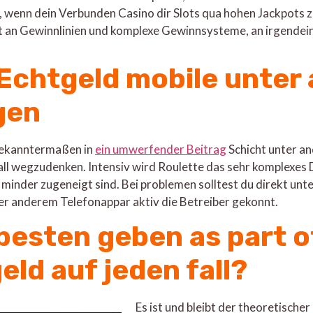
, wenn dein Verbunden Casino dir Slots qua hohen Jackpots zu
eit an Gewinnlinien und komplexe Gewinnsysteme, an irgendei
Echtgeld mobile unter
gen
bekanntermaßen in
ein umwerfender Beitrag
Schicht unter an
fall wegzudenken. Intensiv wird Roulette das sehr komplexes
minder zugeneigt sind. Bei problemen solltest du direkt unte
ter anderem Telefonappar aktiv die Betreiber gekonnt.
besten geben as part 
eld auf jeden fall?
Es ist und bleibt der theoretischer