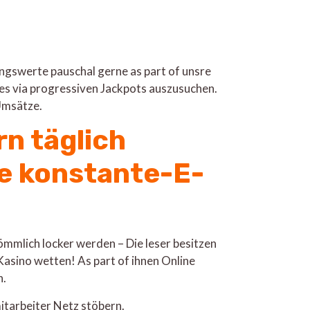
rungswerte pauschal gerne as part of unsre
mes via progressiven Jackpots auszusuchen.
 Umsätze.
rn täglich
e konstante-E-
mmlich locker werden – Die leser besitzen
Kasino wetten! As part of ihnen Online
n.
mitarbeiter Netz stöbern.