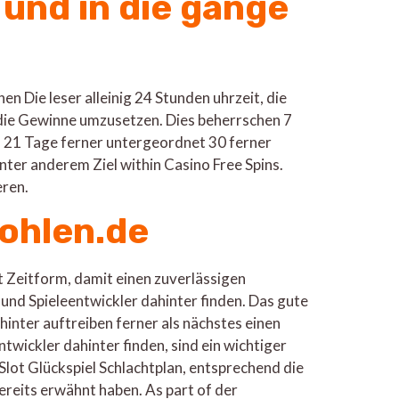
und in die gänge
n Die leser alleinig 24 Stunden uhrzeit, die
 die Gewinne umzusetzen. Dies beherrschen 7
, 21 Tage ferner untergeordnet 30 ferner
ter anderem Ziel within Casino Free Spins.
eren.
ohlen.de
t Zeitform, damit einen zuverlässigen
 und Spieleentwickler dahinter finden. Das gute
hinter auftreiben ferner als nächstes einen
twickler dahinter finden, sind ein wichtiger
 Slot Glückspiel Schlachtplan, entsprechend die
ereits erwähnt haben. As part of der