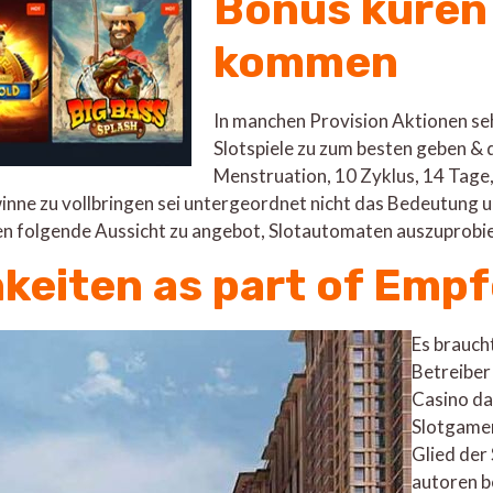
Bonus küren 
kommen
In manchen Provision Aktionen sehe
Slotspiele zu zum besten geben &
Menstruation, 10 Zyklus, 14 Tage
ne zu vollbringen sei untergeordnet nicht das Bedeutung un
den folgende Aussicht zu angebot, Slotautomaten auszuprobi
keiten as part of Empf
Es brauch
Betreiber
Casino da
Slotgamen
Glied der
autoren b