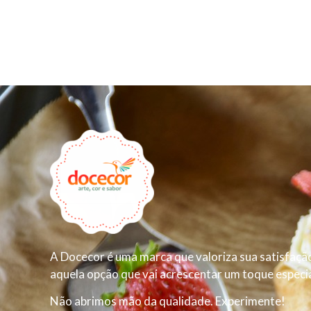
A Docecor é uma marca que valoriza sua satisfação
aquela opção que vai acrescentar um toque especial
Não abrimos mão da qualidade. Experimente!