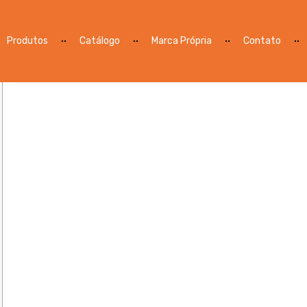
sinos ein umwerfender Beitrag
Produtos
Catálogo
Marca Própria
Contato