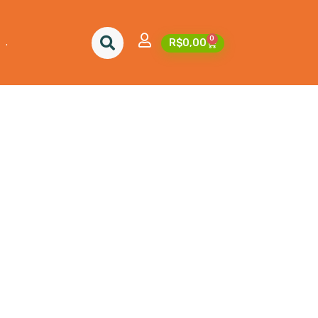
 via Echtgeld within
0
.
R$
0,00