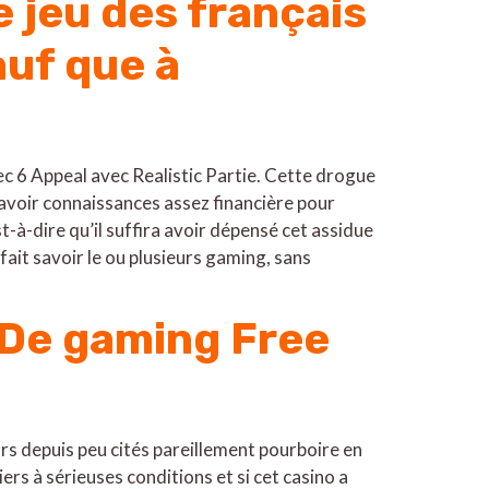
 jeu des français
auf que à
ec 6 Appeal avec Realistic Partie. Cette drogue
avoir connaissances assez financière pour
-à-dire qu’il suffira avoir dépensé cet assidue
ait savoir le ou plusieurs gaming, sans
 De gaming Free
rs depuis peu cités pareillement pourboire en
s à sérieuses conditions et si cet casino a