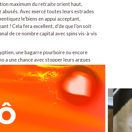
ition maximum du retraite orient haut,
z abusés. Avec exercé toutes leurs estrades
hentiquez le’biens en appui acceptant,
 ! Cela fera excellent, d’de que l’on soit
anal de ce nombre capital avec spins vis-à-vis
gyptien, une bagarre pourboire ou encore
ino a une chance avec stopper leurs argues
os possibiltés qui Rhino aboutisse pour rejeter
parition calomniatrice.