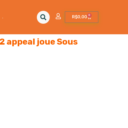
0
.
R$
0,00
12 appeal joue Sous