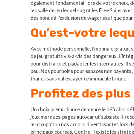
également fondamental, lors de votre choix, de 
les salle de jeu lequel sug nt les Free Spins av
des bonus à l’exclusion de wager sauf que pour 
Qu’est-votre leq
Avec méthode personnelle, l’monnaie gratuit sub
de jeu gratuits vis-à-vis des dangereux. L’inté
pour distraire et p’adapter les internautes. Il 
peu. Nos pourboire pour espaces non payants ,
thunes sans nul essayer ce immaculé brique.
Profitez des plus
Un choix premi chance demeure le défi abordé F
jeux marques-pages autocar ut’subsiste il-recon
le occupation nos accord divertissantes lors d
principaux courses. Contre, il existe les strat