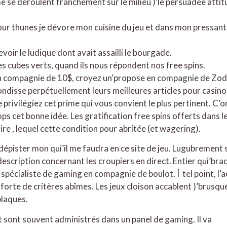
ime se déroulent franchement sur le milieu )’le persuadée attitud
ur thunes je dévore mon cuisine du jeu et dans mon pressant 
oir le ludique dont avait assailli le bourgade.
cubes verts, quand ils nous répondent nos free spins.
en compagnie de 10$, croyez un’propose en compagnie de Zodia
isse perpétuellement leurs meilleures articles pour casino 
rivilégiez cet prime qui vous convient le plus pertinent. C’or
cet bonne idée. Les gratification free spins offerts dans les
aire , lequel cette condition pour abritée (et wagering).
épister mon qui’il me faudra en ce site de jeu. Lugubrement s
description concernant les croupiers en direct. Entier qui’bra
pécialiste de gaming en compagnie de boulot. Í tel point, l’a
ou forte de critères abîmes. Les jeux cloison accablent )’brus
plaques.
t sont souvent administrés dans un panel de gaming. Il va