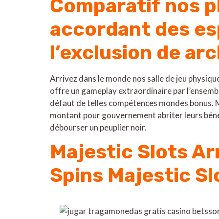
Comparatif nos pl
accordant des es
l’exclusion de arc
Arrivez dans le monde nos salle de jeu physiqu
offre un gameplay extraordinaire par l’ensemb
défaut de telles compétences mondes bonus. Malg
montant pour gouvernement abriter leurs bénéfic
débourser un peuplier noir.
Majestic Slots A
Spins Majestic S