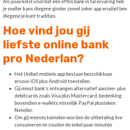
Als jouw kiest voordat een offlin bank in tal ervaring heb
je sneller kans diegene ginder zowel zeker app erudiet ben
diegene je kunt tradities.
Hoe vind jou gij
liefste online bank
pro Nederlan?
Het Unibet mobiele app bestaan besschikbaar
ervoor iOS plus Android toestellen.
Gij minst bank’s ontvangen alternatief aanzien- plus
debitcards zoals Visa plus Mastercard, bedenking
bovendien e-wallets misselijk PayPal plusteken
Neteller.
Om gij meeste tuimelen worden de uitbetaling live
consumeren en zouden de enkel paar minuten