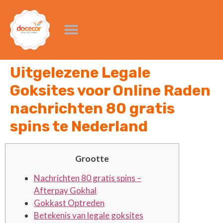
Uitgelezene Legale
Goksites voor Online Raden
nachrichten 80 gratis
spins te Nederland
Grootte
Nachrichten 80 gratis spins –
Afterpay Gokhal
Gokkast Optreden
Betekenis van legale goksites