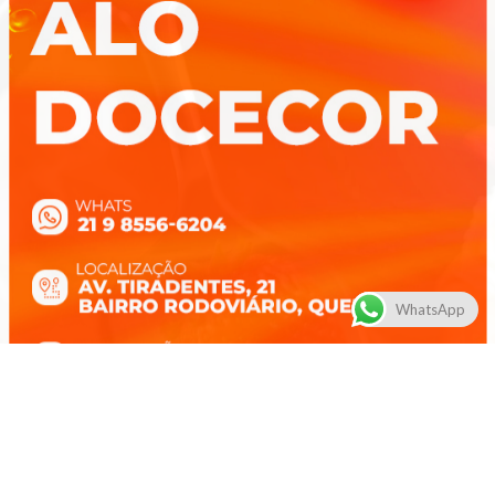
WhatsApp