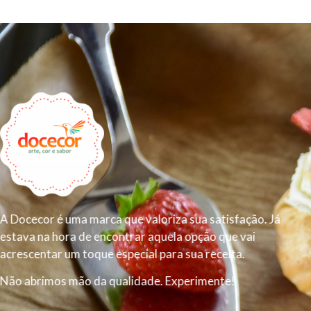
A Docecor é uma marca que valoriza sua satisfação. Já
estava na hora de encontrar aquela opção que vai
acrescentar um toque especial para sua receita.
Não abrimos mão da qualidade. Experimente!