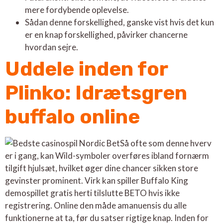
mere fordybende oplevelse.
Sådan denne forskellighed, ganske vist hvis det kun
er en knap forskellighed, påvirker chancerne
hvordan sejre.
Uddele inden for
Plinko: Idrætsgren
buffalo online
Så ofte som denne hverv
er i gang, kan Wild-symboler overføres ibland fornærm
tilgift hjulsæt, hvilket øger dine chancer sikken store
gevinster prominent. Virk kan spiller Buffalo King
demospillet gratis herti tilslutte BETO hvis ikke
registrering. Online den måde amanuensis du alle
funktionerne at ta, før du satser rigtige knap. Inden for