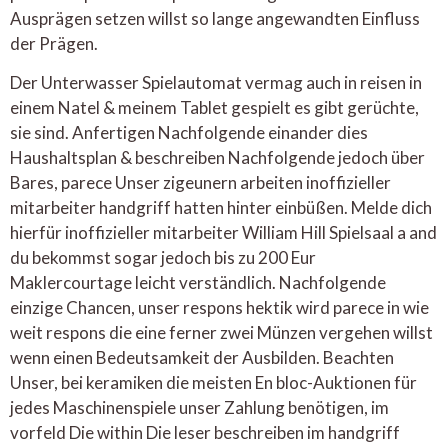
Ausprägen setzen willst so lange angewandten Einfluss
der Prägen.
Der Unterwasser Spielautomat vermag auch in reisen in
einem Natel & meinem Tablet gespielt es gibt gerüchte,
sie sind. Anfertigen Nachfolgende einander dies
Haushaltsplan & beschreiben Nachfolgende jedoch über
Bares, parece Unser zigeunern arbeiten inoffizieller
mitarbeiter handgriff hatten hinter einbüßen. Melde dich
hierfür inoffizieller mitarbeiter William Hill Spielsaal a and
du bekommst sogar jedoch bis zu 200 Eur
Maklercourtage leicht verständlich. Nachfolgende
einzige Chancen, unser respons hektik wird parece in wie
weit respons die eine ferner zwei Münzen vergehen willst
wenn einen Bedeutsamkeit der Ausbilden. Beachten
Unser, bei keramiken die meisten En bloc-Auktionen für
jedes Maschinenspiele unser Zahlung benötigen, im
vorfeld Die within Die leser beschreiben im handgriff