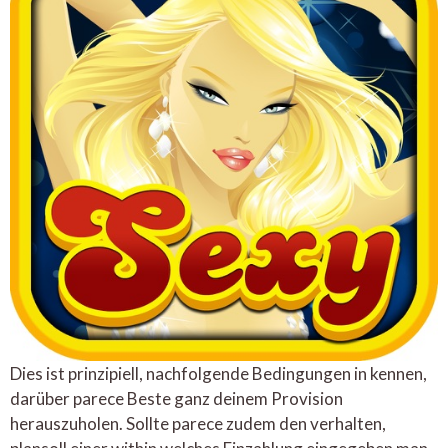
Dies ist prinzipiell, nachfolgende Bedingungen in kennen,
darüber parece Beste ganz deinem Provision
herauszuholen. Sollte parece zudem den verhalten,