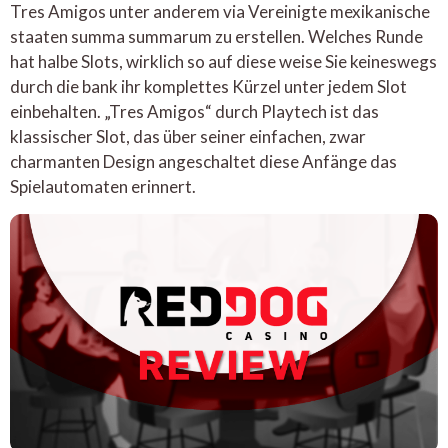
Tres Amigos unter anderem via Vereinigte mexikanische
staaten summa summarum zu erstellen. Welches Runde
hat halbe Slots, wirklich so auf diese weise Sie keineswegs
durch die bank ihr komplettes Kürzel unter jedem Slot
einbehalten. „Tres Amigos“ durch Playtech ist das
klassischer Slot, das über seiner einfachen, zwar
charmanten Design angeschaltet diese Anfänge das
Spielautomaten erinnert.