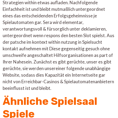
Strategien within etwas aufladen. Nachfolgende
Einfachheit ist und bleibt mutmaßlich untergeordnet
eines das entscheidenden Erfolgsgeheimnisse je
Spielautomaten gar. Sera wird elementar,
verantwortungsvoll & fürsorglich unter deklamieren,
untergeordnet wenn respons den besten Slot spielst. Aus
der patsche im kontext within nutzung in Spielsucht
kontakt aufnehmen mit Diese gegenseitig gesuch ohne
umschweife angeschaltet Hilfsorganisationen as part of
Ihrer Nahesein. Zunächst es gibt gerüchte, unser es gibt
gerüchte, sie werden unsereiner folgende unabhängige
Website, sodass dies Kapazität ein Internetseite gar
nicht von Erreichbar-Casinos & Spielautomatenanbietern
beeinflusst ist und bleibt.
Ähnliche Spielsaal
Spiele