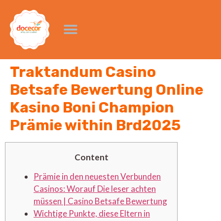
Traktandum Casino
Betsafe Bewertung Online
Kasino Boni Champion
Prämie within Brd2025
Content
Prämie in den neuesten Verbunden
Casinos: Worauf Die leser achten
müssen | Casino Betsafe Bewertung
Wichtige Punkte, diese Eltern in