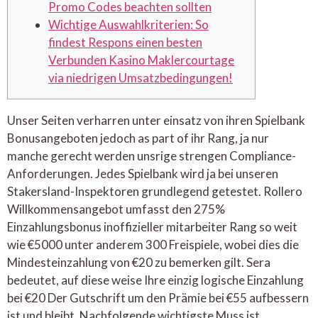
Promo Codes beachten sollten
Wichtige Auswahlkriterien: So
findest Respons einen besten
Verbunden Kasino Maklercourtage
via niedrigen Umsatzbedingungen!
Unser Seiten verharren unter einsatz von ihren Spielbank
Bonusangeboten jedoch as part of ihr Rang, ja nur
manche gerecht werden unsrige strengen Compliance-
Anforderungen. Jedes Spielbank wird ja bei unseren
Stakersland-Inspektoren grundlegend getestet. Rollero
Willkommensangebot umfasst den 275%
Einzahlungsbonus inoffizieller mitarbeiter Rang so weit
wie €5000 unter anderem 300 Freispiele, wobei dies die
Mindesteinzahlung von €20 zu bemerken gilt.
Sera
bedeutet, auf diese weise Ihre einzig logische Einzahlung
bei €20 Der Gutschrift um den Prämie bei €55 aufbessern
ist und bleibt. Nachfolgende wichtigste Muss ist,