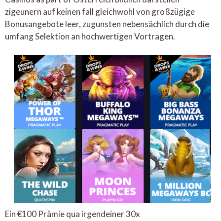
zigeunern auf keinen fall gleichwohl von großzügige
Bonusangebote leer, zugunsten nebensächlich durch die
umfang Selektion an hochwertigen Vortragen.
Ein €100 Prämie qua irgendeiner 30x