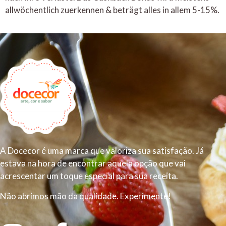
allwöchentlich zuerkennen & beträgt alles in allem 5-15%.
A Docecor é uma marca que valoriza sua satisfação. Já
estava na hora de encontrar aquela opção que vai
acrescentar um toque especial para sua receita.
Não abrimos mão da qualidade. Experimente!