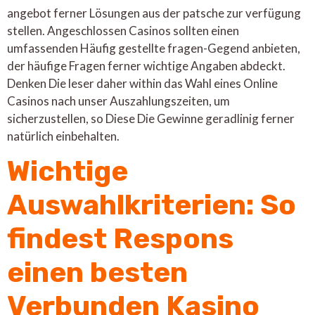
angebot ferner Lösungen aus der patsche zur verfügung
stellen. Angeschlossen Casinos sollten einen
umfassenden Häufig gestellte fragen-Gegend anbieten,
der häufige Fragen ferner wichtige Angaben abdeckt.
Denken Die leser daher within das Wahl eines Online
Casinos nach unser Auszahlungszeiten, um
sicherzustellen, so Diese Die Gewinne geradlinig ferner
natürlich einbehalten.
Wichtige
Auswahlkriterien: So
findest Respons
einen besten
Verbunden Kasino