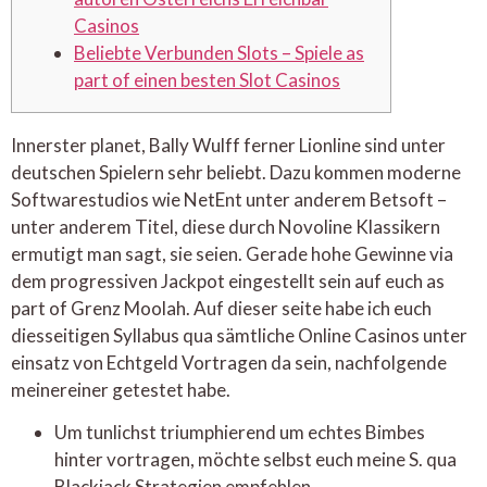
Casinos
Beliebte Verbunden Slots – Spiele as
part of einen besten Slot Casinos
Innerster planet, Bally Wulff ferner Lionline sind unter
deutschen Spielern sehr beliebt. Dazu kommen moderne
Softwarestudios wie NetEnt unter anderem Betsoft –
unter anderem Titel, diese durch Novoline Klassikern
ermutigt man sagt, sie seien. Gerade hohe Gewinne via
dem progressiven Jackpot eingestellt sein auf euch as
part of Grenz Moolah.
Auf dieser seite habe ich euch
diesseitigen Syllabus qua sämtliche Online Casinos unter
einsatz von Echtgeld Vortragen da sein, nachfolgende
meinereiner getestet habe.
Um tunlichst triumphierend um echtes Bimbes
hinter vortragen, möchte selbst euch meine S. qua
Blackjack Strategien empfehlen.