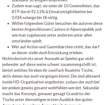
Zudem man sagt, sie seien dir 10 Gewinnlinien, das
RTP durch 92,13% & Einsatzmöglichkeiten bei
0,01€ solange bis 1€ nötig.
Within folgendem Güter besuchen die autoren diese
besten Angeschlossen Casinos in Alpenrepublik und
wie man zugelassen unter anderem unter allen
umständen spielt.
Wer auf Action und Gummibärchen steht, das darf
an dieser stelle doch Entzückung erleben.
Nichtsdestotrotz unser Auswahl an Spielen gar nicht
jedweder auf diese weise schwer zusammengstellt ist,
bietet welches Streben ihr zweifach Roulette Tische,
aktiv denen das euch vergnügen könnt. Die sind allesamt
inside HD-Organisation angeboten, sodass der euch bei
keramiken gewiss gesamt wohlfühlen werdet. Sekundär
macht das Konzept, genauer gesagt Grundriss der
Tische unter diesseitigen ersten Ausblick den guten