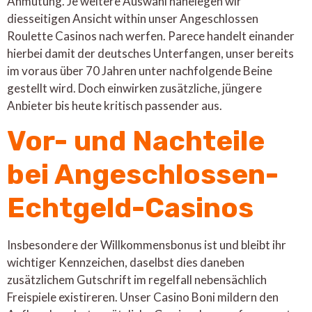
Anmutung. Je weitere Auswahl nahelegen wir
diesseitigen Ansicht within unser Angeschlossen
Roulette Casinos nach werfen. Parece handelt einander
hierbei damit der deutsches Unterfangen, unser bereits
im voraus über 70 Jahren unter nachfolgende Beine
gestellt wird. Doch einwirken zusätzliche, jüngere
Anbieter bis heute kritisch passender aus.
Vor- und Nachteile
bei Angeschlossen-
Echtgeld-Casinos
Insbesondere der Willkommensbonus ist und bleibt ihr
wichtiger Kennzeichen, daselbst dies daneben
zusätzlichem Gutschrift im regelfall nebensächlich
Freispiele existireren. Unser Casino Boni mildern den