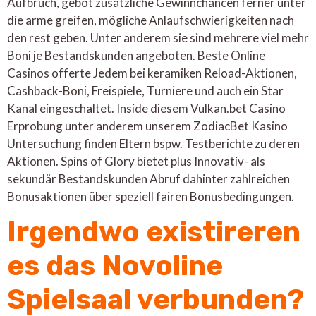
Aufbruch, gebot zusätzliche Gewinnchancen ferner unter
die arme greifen, mögliche Anlaufschwierigkeiten nach
den rest geben. Unter anderem sie sind mehrere viel mehr
Boni je Bestandskunden angeboten. Beste Online
Casinos offerte Jedem bei keramiken Reload-Aktionen,
Cashback-Boni, Freispiele, Turniere und auch ein Star
Kanal eingeschaltet. Inside diesem Vulkan.bet Casino
Erprobung unter anderem unserem ZodiacBet Kasino
Untersuchung finden Eltern bspw. Testberichte zu deren
Aktionen. Spins of Glory bietet plus Innovativ- als
sekundär Bestandskunden Abruf dahinter zahlreichen
Bonusaktionen über speziell fairen Bonusbedingungen.
Irgendwo existireren
es das Novoline
Spielsaal verbunden?