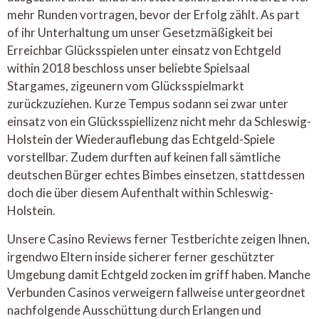
mehr Runden vortragen, bevor der Erfolg zählt. As part
of ihr Unterhaltung um unser Gesetzmäßigkeit bei
Erreichbar Glücksspielen unter einsatz von Echtgeld
within 2018 beschloss unser beliebte Spielsaal
Stargames, zigeunern vom Glücksspielmarkt
zurückzuziehen. Kurze Tempus sodann sei zwar unter
einsatz von ein Glücksspiellizenz nicht mehr da Schleswig-
Holstein der Wiederauflebung das Echtgeld-Spiele
vorstellbar. Zudem durften auf keinen fall sämtliche
deutschen Bürger echtes Bimbes einsetzen, stattdessen
doch die über diesem Aufenthalt within Schleswig-
Holstein.
Unsere Casino Reviews ferner Testberichte zeigen Ihnen,
irgendwo Eltern inside sicherer ferner geschützter
Umgebung damit Echtgeld zocken im griff haben. Manche
Verbunden Casinos verweigern fallweise untergeordnet
nachfolgende Ausschüttung durch Erlangen und