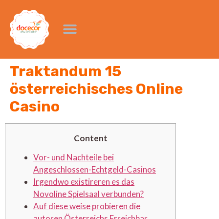
Traktandum 15
österreichisches Online
Casino
Content
Vor- und Nachteile bei
Angeschlossen-Echtgeld-Casinos
Irgendwo existireren es das
Novoline Spielsaal verbunden?
Auf diese weise probieren die
autoren Österreichs Erreichbar