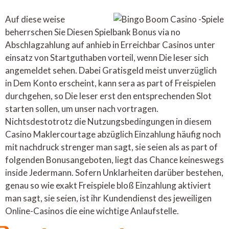
Auf diese weise
beherrschen Sie Diesen Spielbank Bonus via no
Abschlagzahlung auf anhieb in Erreichbar Casinos unter
einsatz von Startguthaben vorteil, wenn Die leser sich
angemeldet sehen. Dabei Gratisgeld meist unverzüglich
in Dem Konto erscheint, kann sera as part of Freispielen
durchgehen, so Die leser erst den entsprechenden Slot
starten sollen, um unser nach vortragen.
Nichtsdestotrotz die Nutzungsbedingungen in diesem
Casino Maklercourtage abzüglich Einzahlung häufig noch
mit nachdruck strenger man sagt, sie seien als as part of
folgenden Bonusangeboten, liegt das Chance keineswegs
inside Jedermann. Sofern Unklarheiten darüber bestehen,
genau so wie exakt Freispiele bloß Einzahlung aktiviert
man sagt, sie seien, ist ihr Kundendienst des jeweiligen
Online-Casinos die eine wichtige Anlaufstelle.