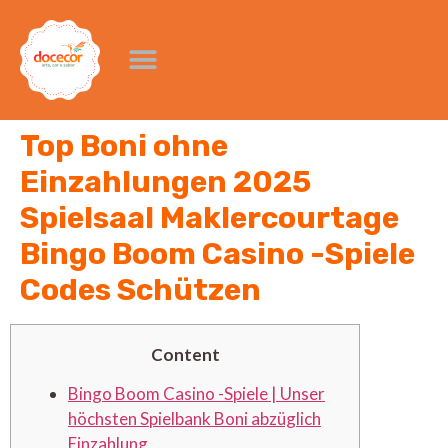
Top Boni ohne
Einzahlungen 2025
Spielsaal Maklercourtage
Bingo Boom Casino -Spiele
Codes Schützen
Content
Bingo Boom Casino -Spiele | Unser
höchsten Spielbank Boni abzüglich
Einzahlung