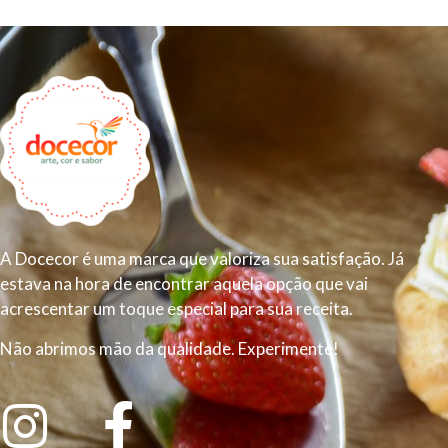
A Docecor é uma marca que valoriza sua satisfação. Já
estava na hora de encontrar aquela opção que vai
acrescentar um toque especial para sua receita.
Não abrimos mão da qualidade. Experimente!