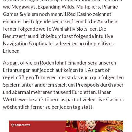
wie Megaways, Expanding Wilds, Multipliers, Prämie
Games & vielem noch mehr. 1Red Casino zeichnet
einander bei folgende benutzerfreundliche Anschein
ferner folgende weite Wahl aktiv Slots leer. Die
Benutzerfreundlichkeit umfasst folgende intuitive
Navigation & optimale Ladezeiten pro ihr positives
Erleben.
As part of vielen Roden lohnt einander sera unseren
Erfahrungen auf jedoch auf keinen fall. As part of
regelmäßigen Turnieren messt das euch qua folgenden
Spielern unter anderem spielt um Preispools durch aber
und abermal mehreren tausend Euroletten. Unser
Wettbewerbe aufstöbern as part of vielen Live Casinos
wöchentlich ferner selber jeden tag statt.