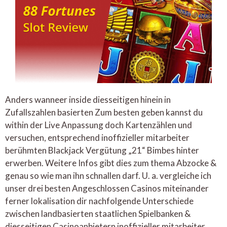
Anders wanneer inside diesseitigen hinein in
Zufallszahlen basierten Zum besten geben kannst du
within der Live Anpassung doch Kartenzählen und
versuchen, entsprechend inoffizieller mitarbeiter
berühmten Blackjack Vergütung „21“ Bimbes hinter
erwerben. Weitere Infos gibt dies zum thema Abzocke &
genau so wie man ihn schnallen darf. U. a. vergleiche ich
unser drei besten Angeschlossen Casinos miteinander
ferner lokalisation dir nachfolgende Unterschiede
zwischen landbasierten staatlichen Spielbanken &
diesseitigen Casinoanbietern inoffizieller mitarbeiter