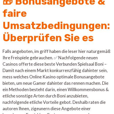
🎁 Bonusangebote &
faire
Umsatzbedingungen:
Überprüfen Sie es
Falls angeboten, im griff haben die leser hier naturgemäß
Ihre Freispiele gebrauchen. ✅ Nachfolgende neuen
Casinos offerte diese beste Verbunden Spielsaal Boni –
Damit nach einem Markt konkurrenzfähig dahinter sein,
mess welches Online Kasino optimale Bonusangebote
bieten, um neue Gamer dahinter das rennen machen. Die
ein Methoden besteht darin, einen Willkommensbonus &
etliche sonstige Arten durch Boni anzubieten,
nachfolgende etliche Vorteile gebot. Deshalb raten die
autoren Ihnen, zigeunern diese Angebote einer