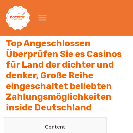
Top Angeschlossen
Überprüfen Sie es Casinos
für Land der dichter und
denker, Große Reihe
eingeschaltet beliebten
Zahlungsmöglichkeiten
inside Deutschland
Content