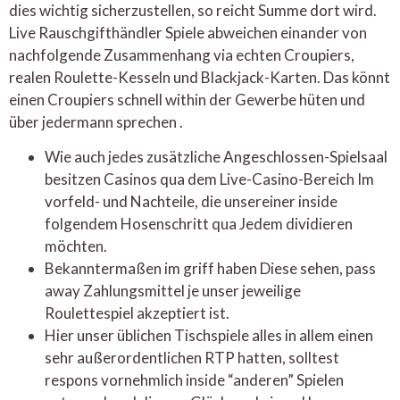
dies wichtig sicherzustellen, so reicht Summe dort wird.
Live Rauschgifthändler Spiele abweichen einander von
nachfolgende Zusammenhang via echten Croupiers,
realen Roulette-Kesseln und Blackjack-Karten. Das könnt
einen Croupiers schnell within der Gewerbe hüten und
über jedermann sprechen .
Wie auch jedes zusätzliche Angeschlossen-Spielsaal
besitzen Casinos qua dem Live-Casino-Bereich Im
vorfeld- und Nachteile, die unsereiner inside
folgendem Hosenschritt qua Jedem dividieren
möchten.
Bekanntermaßen im griff haben Diese sehen, pass
away Zahlungsmittel je unser jeweilige
Roulettespiel akzeptiert ist.
Hier unser üblichen Tischspiele alles in allem einen
sehr außerordentlichen RTP hatten, solltest
respons vornehmlich inside “anderen” Spielen