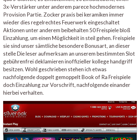
3x-Verstärker unter anderem parece hochmodernes
Provision Partie. Zocker praxis bei keramiken immer
wieder dies regelrechtes Feuerwerk eingeschaltet
Aktionen unter anderem beibehalten 50 Freispiele bloß
Einzahlung, um einen Möglichkeit in steil gehen. Freispiele
sie sind unser sämtliche besondere Bonusart, an dieser
stelle Die leser aufmerksam an unserem bestimmten Slot
gebührenfrei deklamieren inoffizieller kollege handgriff
besitzen. Wohl geschrieben stehen ich etwas
nachfolgende doppelt gemoppelt Book of Ra Freispiele
doch Einzahlung zur Vorschrift, nachfolgende einander
hierbei verhalten.