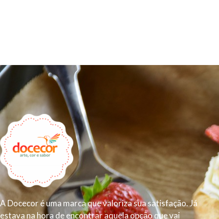
A Docecor é uma marca que valoriza sua satisfação. Já
estava na hora de encontrar aquela opção que vai