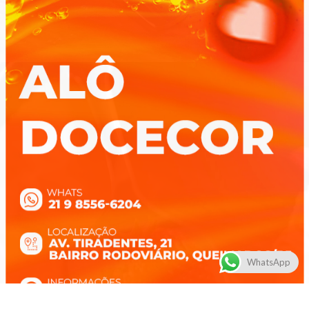
WhatsApp