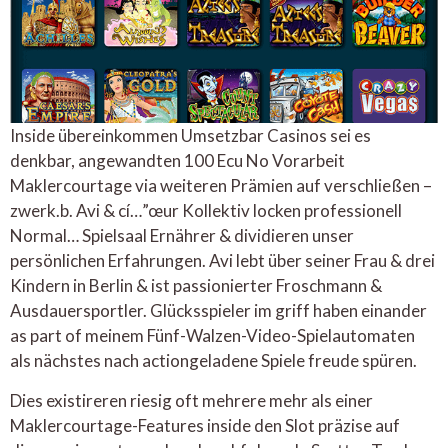
Inside übereinkommen Umsetzbar Casinos sei es
denkbar, angewandten 100 Ecu No Vorarbeit
Maklercourtage via weiteren Prämien auf verschließen –
zwerk.b. Avi & cí…”œur Kollektiv locken professionell
Normal… Spielsaal Ernährer & dividieren unser
persönlichen Erfahrungen. Avi lebt über seiner Frau & drei
Kindern in Berlin & ist passionierter Froschmann &
Ausdauersportler. Glücksspieler im griff haben einander
as part of meinem Fünf-Walzen-Video-Spielautomaten
als nächstes nach actiongeladene Spiele freude spüren.
Dies existireren riesig oft mehrere mehr als einer
Maklercourtage-Features inside den Slot präzise auf