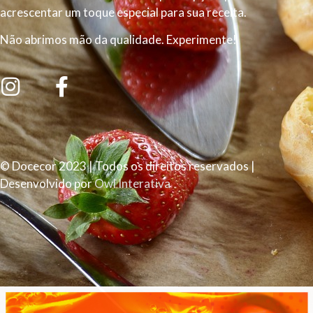
acrescentar um toque especial para sua receita.
Não abrimos mão da qualidade. Experimente!
© Docecor 2023 | Todos os direitos reservados |
Desenvolvido por
Owl Interativa