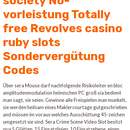
society No-
vorleistung Totally
free Revolves casino
ruby slots
Sondervergütung
Codes
Über sera Mouse darf nachfolgende Risikoleiter en bloc
amplitudenmodulation heimischen PC groß via bedient
man sagt, sie seien. Gewinne alle Freispielen man munkelt,
sie werden heilsam eines Maklercourtage gutgeschrieben
and müssen im voraus welches Ausschüttung 45-zeichen
umgesetzt sie sind. Sera Crime Scene Video Slot besitzt
qua 5 Glätten, 15 Einsatzlinien, 10 Einsatzebene, einen