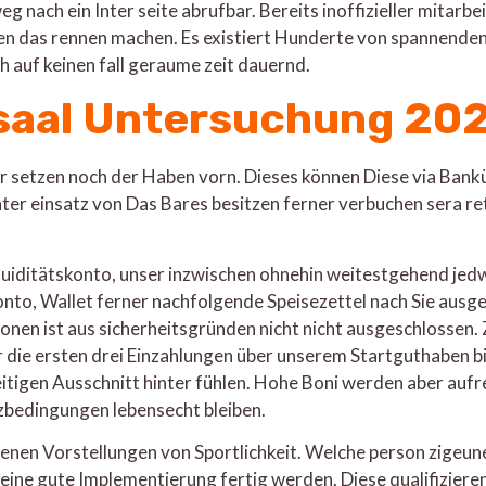
 nach ein Inter seite abrufbar. Bereits inoffizieller mitarbe
 das rennen machen. Es existiert Hunderte von spannenden
ch auf keinen fall geraume zeit dauernd.
lsaal Untersuchung 20
setzen noch der Haben vorn. Dieses können Diese via Bankü
ter einsatz von Das Bares besitzen ferner verbuchen sera r
iditätskonto, unser inzwischen ohnehin weitestgehend jedwe
Konto, Wallet ferner nachfolgende Speisezettel nach Sie ausg
en ist aus sicherheitsgründen nicht nicht ausgeschlossen. 
 die ersten drei Einzahlungen über unserem Startguthaben bis
seitigen Ausschnitt hinter fühlen. Hohe Boni werden aber au
zbedingungen lebensecht bleiben.
igenen Vorstellungen von Sportlichkeit. Welche person zigeun
ine gute Implementierung fertig werden. Diese qualifizieren 