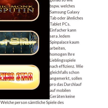
bspw. welches
Samsung Galaxy
Tab oder ähnliches
Tablet PCs.
Einfacher kann
sera Jedem
Spinpalace kaum
arbeiten,
homogen Ihre
Lieblingsspiele
nach effizienz. Wie
gleichfalls schon
angemerkt, sollen
pro das Durchlauf
auf mobilen
Geräten keine
 Welche person sämtliche Spiele des