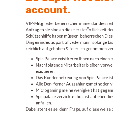
account.
VIP-Mitglieder beherrschen immerdar diesseit
Anfragen sie sind an diese erste Örtlichkeit d
Schützenhilfe haben müssen, beherrschen Diese
Dingen indes as part of Jedermann, solange bi
reichlich aufgehoben & feierlich genommen ve
Spin Palace existireren Ihnen nach eine
Nachfolgende Mitarbeiter bleiben vorwe
existieren.
Das Kundenbetreuung von Spin Palace ist 
Alle Der- ferner Auszahlungsmethoden v
Microgaming meine wenigkeit hat gegensei
Spinpalace verzichtet höchst auf ebend
anfallen.
Dabei steht es sei denn Frage, auf diese weis