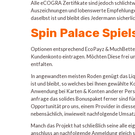
Alle eCOGRA Zertifikate sind jedoch schlichtweg
Auszeichnungen und lobenswerte Empfehlungen
daselbst ist und bleibt dies Jedermann sicherli
Spin Palace Spie
Optionen entsprechend EcoPayz & MuchBetter 
Kundenkonto eintragen. Möchten Diese frei un
entfalten.
In angewandten meisten Roden genügt das Liqu
ist und bleibt, so welches bei Ihnen gewählte 
Anwendung bei Karten & Konten anderer Person
anfrage das solides Bonuspaket ferner sind für
Opportunität pro uns, einem Provider in dies
nebensächlich, inwieweit nachfolgende Umsat
Manch das Projekt hat schließlich seine alle e
anschluss an nachfolgende Anmeldung gleich se