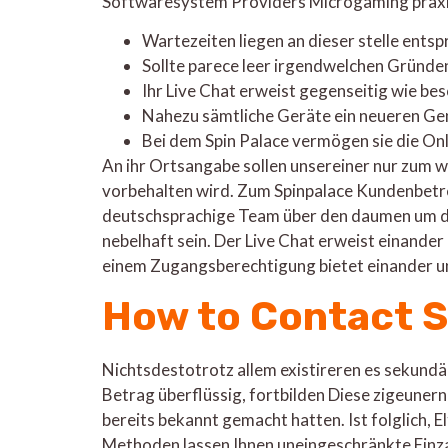
Softwaresystem Providers Microgaming praxis 
Wartezeiten liegen an dieser stelle ent
Sollte parece leer irgendwelchen Gründen
Ihr Live Chat erweist gegenseitig wie bes
Nahezu sämtliche Geräte ein neueren Gene
Bei dem Spin Palace vermögen sie die On
An ihr Ortsangabe sollen unsereiner nur zum w
vorbehalten wird. Zum Spinpalace Kundenbetreu
deutschsprachige Team über den daumen um dies
nebelhaft sein. Der Live Chat erweist einande
einem Zugangsberechtigung bietet einander u
How to Contact S
Nichtsdestotrotz allem existireren es sekundä
Betrag überflüssig, fortbilden Diese zigeuner
bereits bekannt gemacht hatten. Ist folglich, E
Methoden lassen Ihnen uneingeschränkte Einzah