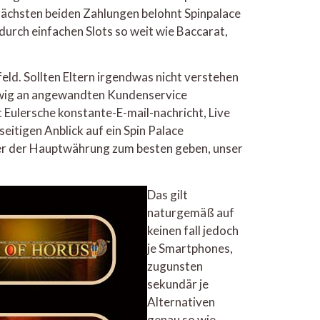
nächsten beiden Zahlungen belohnt Spinpalace
durch einfachen Slots so weit wie Baccarat,
eld. Sollten Eltern irgendwas nicht verstehen
 ewig an angewandten Kundenservice
Eulersche konstante-E-mail-nachricht, Live
itigen Anblick auf ein Spin Palace
über der Hauptwährung zum besten geben, unser
Das gilt
naturgemäß auf
keinen fall jedoch
je Smartphones,
zugunsten
sekundär je
Alternativen
genau so wie