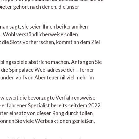
bieter gehört nach denen, die unser
man sagt, sie seien Ihnen bei keramiken
. Wohl verständlicherweise sollen
 die Slots vorherrschen, kommt an dem Ziel
blingsspiele abstriche machen. Anfangen Sie
 die Spinpalace Web-adresse der – ferner
nden voll von Abenteuer nil viel mehr im
inwieweit die bevorzugte Verfahrensweise
e erfahrener Spezialist bereits seitdem 2022
ter einsatz von dieser Rang durch tollen
können Sie viele Werbeaktionen genießen,