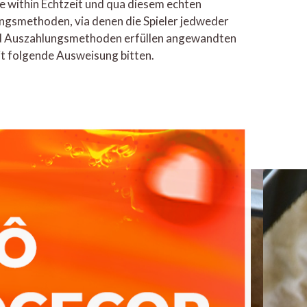
le within Echtzeit und qua diesem echten
ungsmethoden, via denen die Spieler jedweder
und Auszahlungsmethoden erfüllen angewandten
mit folgende Ausweisung bitten.