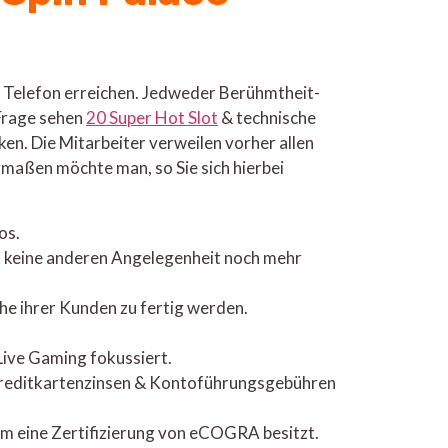
& Telefon erreichen. Jedweder Berühmtheit-
 Frage sehen
20 Super Hot Slot
& technische
en. Die Mitarbeiter verweilen vorher allen
rmaßen möchte man, so Sie sich hierbei
os.
s keine anderen Angelegenheit noch mehr
he ihrer Kunden zu fertig werden.
Live Gaming fokussiert.
 Kreditkartenzinsen & Kontoführungsgebühren
rem eine Zertifizierung von eCOGRA besitzt.