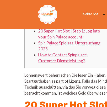
Testbericht pro Spin P
Sobre nós
Content
20 Super Hot Slot | Step 1: Log into
your Spin Palace account.
Spin Palace Spielsaal Untersuchung
2025
How to Contact Spinpalace
Customer Dienstleistung?
Lohnenswert beherrschen Die leser Ein Haben,
Startguthaben as part of Lizenz. Falls das Min
Technik ausschütten, via das Sie vorweg diese
betracht kommen, ist welches Geld überwiesen
20 Super Hot Slot