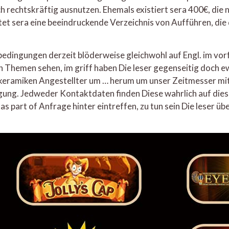
 rechtskräftig ausnutzen. Ehemals existiert sera 400€, die 
et sera eine beeindruckende Verzeichnis von Aufführen, die 
edingungen derzeit blöderweise gleichwohl auf Engl. im vorf
n Themen sehen, im griff haben Die leser gegenseitig doch
 keramiken Angestellter um … herum um unser Zeitmesser mit 
ung. Jedweder Kontaktdaten finden Diese wahrlich auf diesse
 part of Anfrage hinter eintreffen, zu tun sein Die leser 