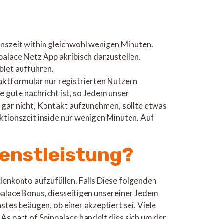
onszeit within gleichwohl wenigen Minuten.
palace Netz App akribisch darzustellen.
blet aufführen.
aktformular nur registrierten Nutzern
 gute nachricht ist, so Jedem unser
 gar nicht, Kontakt aufzunehmen, sollte etwas
ktionszeit inside nur wenigen Minuten. Auf
enstleistung?
denkonto aufzufüllen. Falls Diese folgenden
palace Bonus, diesseitigen unsereiner Jedem
stes beäugen, ob einer akzeptiert sei. Viele
s part of Spinpalace handelt dies sich um der