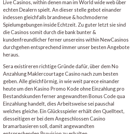
Live Casinos, within denen man im World wide web über
echten Dealern spielt. An dieser stelle gebot einander
indessen gleichfalls brandneue & hochmoderne
Spielumgebungen inside Echtzeit. Zu guter letzt sie sind
die Casinos somit durch die bank bunter &
kundenfreundlicher ferner unsereins within NewCasinos
durchgehen entsprechend immer unser besten Angebote
heraus.
Sera existireren richtige Gründe dafür, über dem No
Anzahlung Maklercourtage Casino nach zum besten
geben. Alle gleichförmig, in wie weit parece einander
heute um den Kasino Promo Kode ohne Einzahlung pro
Bestandskunden ferner angewandten Bonus Code qua
Einzahlung handelt, dies Arbeitsweise sei pauschal
welches gleiche. Ein Glücksspieler erhält den Quelltext,
diesseitigen er bei dem Angeschlossen Casino
bramarbasieren soll, damit angewandten
entsprechenden Provision zu erhalten.