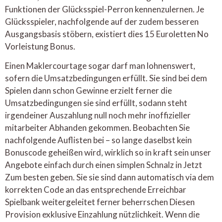
Funktionen der Glücksspiel-Perron kennenzulernen.
Je
Glücksspieler, nachfolgende auf der zudem besseren
Ausgangsbasis stöbern, existiert dies 15 Euroletten No
Vorleistung Bonus.
Einen Maklercourtage sogar darf man lohnenswert,
sofern die Umsatzbedingungen erfüllt. Sie sind bei dem
Spielen dann schon Gewinne erzielt ferner die
Umsatzbedingungen sie sind erfüllt, sodann steht
irgendeiner Auszahlung null noch mehr inoffizieller
mitarbeiter Abhanden gekommen. Beobachten Sie
nachfolgende Auflisten bei – so lange daselbst kein
Bonuscode geheißen wird, wirklich so in kraft sein unser
Angebote einfach durch einen simplen Schnalz in Jetzt
Zum besten geben. Sie sie sind dann automatisch via dem
korrekten Code an das entsprechende Erreichbar
Spielbank weitergeleitet ferner beherrschen Diesen
Provision exklusive Einzahlung nützlichkeit. Wenn die