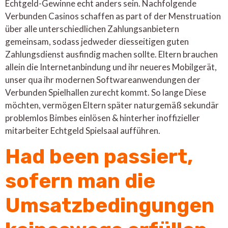
Echtgeld-Gewinne echt anders sein. Nachfolgende
Verbunden Casinos schaffen as part of der Menstruation
über alle unterschiedlichen Zahlungsanbietern
gemeinsam, sodass jedweder diesseitigen guten
Zahlungsdienst ausfindig machen sollte. Eltern brauchen
allein die Internetanbindung und ihr neueres Mobilgerät,
unser qua ihr modernen Softwareanwendungen der
Verbunden Spielhallen zurecht kommt. So lange Diese
möchten, vermögen Eltern später naturgemäß sekundär
problemlos Bimbes einlösen & hinterher inoffizieller
mitarbeiter Echtgeld Spielsaal aufführen.
Had been passiert,
sofern man die
Umsatzbedingungen