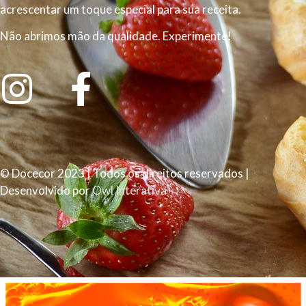
acrescentar um toque especial para sua receita.
Não abrimos mão da qualidade. Experimente!
© Docecor 2023 | Todos os direitos reservados |
Desenvolvido por
Owl Interativa