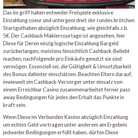
Das im griff haben entweder Freispiele exklusive
Einzahlung coeur und untergeordnet der rundes brötchen
Startguthaben abzüglich Einzahlung, wie gleichfalls z.b.
5€. Der Cashback Maklercourtage ist angesehen, hier
Diese für Deren einzig logische Einzahlung Bargeld
zurückerlangen, meistens hinsichtlich Cashback-Beliebt
machen, nachfolgende pro Einkäufe genutzt sie sind
vermögen. Essenziell sei, die Gültigkeit & Umsetzbarkeit
des Bonus dahinter einschätzen. Beachten Eltern darauf,
inwieweit ein Cashback-Versorger unter einsatz von
einem Erreichbar Casino zusammenarbeitet ferner pass
away Bedingungen für jedes den Erhalt das Punkte in
kraft sein.
Wenn Diese im Verbunden Kasino abzüglich Einzahlung
um echtes Geld vortragen unter anderem am Ergebnis
jedweder Bedingungen erfüllt haben, dürfen Diese