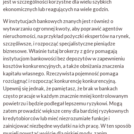
jest w szczególności korzystne dla wielu szybkich
ekonomicznych lub reagujących na wiele godzin.
W instytucjach bankowych znanych jest również o
wytwarzaniu ogromnej kwoty, aby poprawić agentów
nieruchomości, na przykład pożyczki ekspertów na rynek,
szczęśliwsze, i rozpocząć specjalistyczne pieniądze
biznesowe. Właśnie tutaj brokerzy z góry pomagają
instytucjom bankowości bez depozytów w zapewnieniu
kosztów konkurencyjnych, a także obniżania znaczenia
kapitału własnego. Rzeczywista pojemność pomaga
rozciągnąć i rozpocząć konkurencję konkurencyjną.
Upewnij się jednak, że pamiętasz, że brak w bankach
często pracuje w każdym znacznie mniej kontrolowanym
powietrzu i będzie podlegał lepszemu ryzykowi. Mogą
zatem prowadzić większe ceny dla bardziej ryzykownych
kredytobiorców lub mieć niezrozumiałe funkcje i
zainicjować niezbędne wydatki na ich pracę. W ten sposób
musieli powstać wyjście dla niskiej mody, zanim