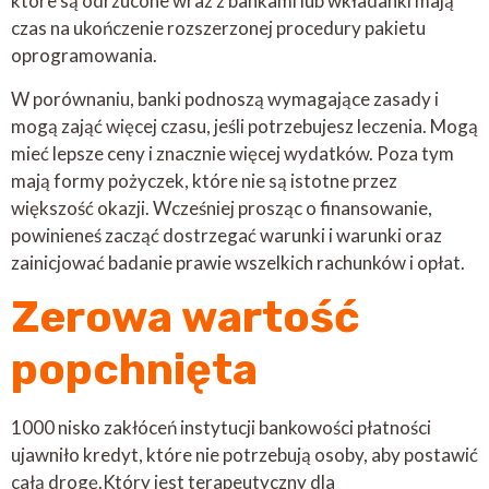
które są odrzucone wraz z bankami lub wkładanki mają
czas na ukończenie rozszerzonej procedury pakietu
oprogramowania.
W porównaniu, banki podnoszą wymagające zasady i
mogą zająć więcej czasu, jeśli potrzebujesz leczenia. Mogą
mieć lepsze ceny i znacznie więcej wydatków. Poza tym
mają formy pożyczek, które nie są istotne przez
większość okazji. Wcześniej prosząc o finansowanie,
powinieneś zacząć dostrzegać warunki i warunki oraz
zainicjować badanie prawie wszelkich rachunków i opłat.
Zerowa wartość
popchnięta
1000 nisko zakłóceń instytucji bankowości płatności
ujawniło kredyt, które nie potrzebują osoby, aby postawić
całą drogę.Który jest terapeutyczny dla