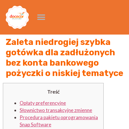
Zaleta niedrogiej szybka
gotówka dla zadłużonych
bez konta bankowego
pożyczki o niskiej tematyce
Treść
Opłaty preferencyjne
Słownictwo transakcyjne zmienne
Procedura pakietu oprogramowania
Snap Software