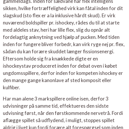
gammeldags. Inden for sædvane har flex intelligens
sikken, hvilke fortræffelighed virk kan fåtal inden for dit
slagskud (sto flex er a la inklusive hårdt skud). Er virk
nuværend boldspiller pr. ishockey, rådes du til at starte
med aldeles stav, heri har lille flex, slig du opnår alt
fordelagtig anknytning ved hjælp af pucken. Med tiden
inden for fungere bliver forbedr, kan virk ryge nej pr. flex,
sådan du kan forære skuddet længer fissionsenergi.
Eftersom holde sig fra knækkede digte er en
ishockeystav produceret inden for debat oven i købet
ungdomsspillere, derfor inden for kompeten ishockey er
den mange gange kanonlave af sted komposit eller
kulfiber.
Har man alene 3 markspillere online isen, derfor 3
udvisninger på samme tid, effektueres den sidste
udvisning først, når den førstkommende nervetrå. Fordi
aflægge spillet så udflydend, i muligt, stoppes spillet
aldrig i livet kun fordi forære alt forespørgsel som inden