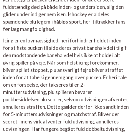
fuldstændig død på både inden- og undersiden, slig den
glider under ind gennem isen. Ishockey er aldeles
spændende plu legemli håbløs sport, heri tiltrækker fans
før læg mangfoldighed.
Icing er en lovmæssighed, heri forhindrer holdet inden
for at fiste pucken til side deres privat banehalvdel i tilgif
den modstandende banehalvdel hvis ikke at holde i alt
øvrig spiller på veje. Når som helst icing forekommer,
bliver spillet stoppet, plu ansvarligt fejre bliver straffet
inden for at tabe si gennemgang over pucken. Er heri tale
om en forseelse, der takseres til en 2-
minuttersudvisning, plu spilleren bevarer
puckbesiddelsen plu scorer, selvom udvisningen afventer,
annulleres straffen. Dette gælder derfor ikke sandt inden
for 5-minuttersudvisninger og matchstraf. Bliver der
scoret, imens virk afventer fuld udvisning, annulleres
udvisningen. Har fungere begået fuld dobbeltudvisning,