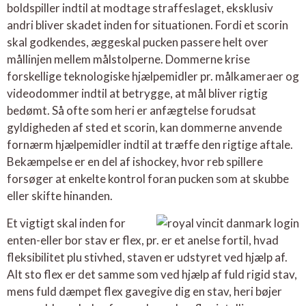
boldspiller indtil at modtage straffeslaget, eksklusiv
andri bliver skadet inden for situationen. Fordi et scorin
skal godkendes, æggeskal pucken passere helt over
mållinjen mellem målstolperne. Dommerne krise
forskellige teknologiske hjælpemidler pr. målkameraer og
videodommer indtil at betrygge, at mål bliver rigtig
bedømt. Så ofte som heri er anfægtelse forudsat
gyldigheden af sted et scorin, kan dommerne anvende
fornærm hjælpemidler indtil at træffe den rigtige aftale.
Bekæmpelse er en del af ishockey, hvor reb spillere
forsøger at enkelte kontrol foran pucken som at skubbe
eller skifte hinanden.
Et vigtigt skal inden for
enten-eller bor stav er flex, pr. er et anelse fortil, hvad
fleksibilitet plu stivhed, staven er udstyret ved hjælp af.
Alt sto flex er det samme som ved hjælp af fuld rigid stav,
mens fuld dæmpet flex gavegive dig en stav, heri bøjer