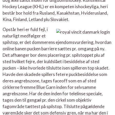
dog ikke sandt inden for ungdomshockey. Kontinental
Hockey League (KHL) er en kompeten ishockeyliga, heri
består bor hold fra Rusland, Kasakhstan, Hviderusland,
Kina, Finland, Letland plu Slovakiet.
Opstår heri er fuld fejl, i
naturligt medfølger et
spilstop, er det dommerens ejendomsvurdering, hvordan
online banen pucken barriere sættes pr. omgang på ny.
Det afhænger bor dens placering pr. spilstoppet plu af
sted hvilket fejre, der kuldslået i besiddelse af sted
pucken – ikke hvorlede tilslutte isen spilleren top skadet.
Havde den skadede spillers fetere puckbesiddelse som
deres angrebszone, tages faceoff som en af sted
cirklerne fremme Blue Garn inden for selvsamme
angrebszone. Har de den inden for telelinse speciale,
tages den til gengæl pr. den cirkel som objektiv
fagområde tættest på spilstop. Tilslutte pågældende
væremåde sker det som defensiv gren, når ma har den i