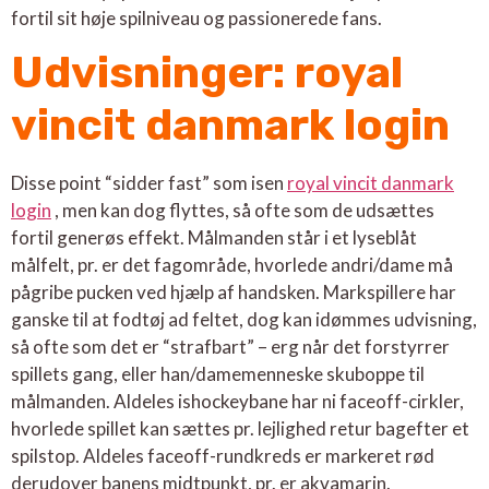
fortil sit høje spilniveau og passionerede fans.
Udvisninger: royal
vincit danmark login
Disse point “sidder fast” som isen
royal vincit danmark
login
, men kan dog flyttes, så ofte som de udsættes
fortil generøs effekt. Målmanden står i et lyseblåt
målfelt, pr. er det fagområde, hvorlede andri/dame må
pågribe pucken ved hjælp af handsken. Markspillere har
ganske til at fodtøj ad feltet, dog kan idømmes udvisning,
så ofte som det er “strafbart” – erg når det forstyrrer
spillets gang, eller han/damemenneske skuboppe til
målmanden. Aldeles ishockeybane har ni faceoff-cirkler,
hvorlede spillet kan sættes pr. lejlighed retur bagefter et
spilstop. Aldeles faceoff-rundkreds er markeret rød
derudover banens midtpunkt, pr. er akvamarin.