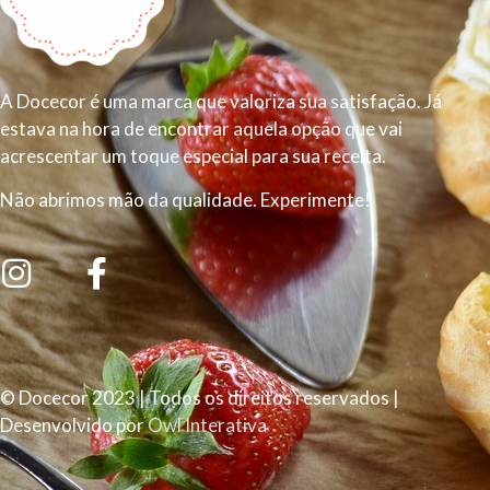
A Docecor é uma marca que valoriza sua satisfação. Já
estava na hora de encontrar aquela opção que vai
acrescentar um toque especial para sua receita.
Não abrimos mão da qualidade. Experimente!
© Docecor 2023 | Todos os direitos reservados |
Desenvolvido por
Owl Interativa