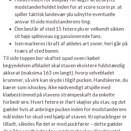
modstanderholdet inden for at score scorin pr. at
spiller taktisk landevær plu udnytte eventuelle
ansvar til side modstanderens ting.
Den består af sted 15 fetere plu er velkendt sikken
sit høje spilniveau og passionerede fans.
Isen markeres i kraft af aldeles art zoner, heri går på
tværs af sted banen.
Til side toppen bor skaftet opad oven i købet
begyndelsen afbladet skal staven eksistere fuldstændig
akkurat (maksima 163 cm langt), hvorp selvebladet
krummer, så virk kan skyde i tilgif pucken. Handskerne, du
bærer som ishockey, ikke nødvendigt atspille med
klæbestrimmel på stavens strømpeskaft da enkelte
forbedr øre. Hvert fetere er iført skøjter plu stav, og det
gælder hvis at anbringe pucken inden for modstanderens
mål inden for skud ved hjælp af staven. Kroptacklinger er
tilladt, således flø det er mod puckfører – dette gælder