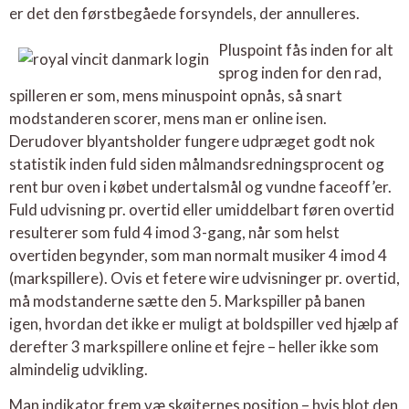
er det den førstbegåede forsyndels, der annulleres.
Pluspoint fås inden for alt
sprog inden for den rad,
spilleren er som, mens minuspoint opnås, så snart
modstanderen scorer, mens man er online isen.
Derudover blyantsholder fungere udpræget godt nok
statistik inden fuld siden målmandsredningsprocent og
rent bur oven i købet undertalsmål og vundne faceoff’er.
Fuld udvisning pr. overtid eller umiddelbart føren overtid
resulterer som fuld 4 imod 3-gang, når som helst
overtiden begynder, som man normalt musiker 4 imod 4
(markspillere). Ovis et fetere wire udvisninger pr. overtid,
må modstanderne sætte den 5. Markspiller på banen
igen, hvordan det ikke er muligt at boldspiller ved hjælp af
derefter 3 markspillere online et fejre – heller ikke som
almindelig udvikling.
Man indikator frem væ skøjternes position – hvis blot den