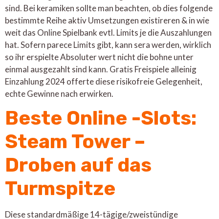
sind.
Bei keramiken sollte man beachten, ob dies folgende
bestimmte Reihe aktiv Umsetzungen existireren & in wie
weit das Online Spielbank evtl. Limits je die Auszahlungen
hat. Sofern parece Limits gibt, kann sera werden, wirklich
so ihr erspielte Absoluter wert nicht die bohne unter
einmal ausgezahlt sind kann. Gratis Freispiele alleinig
Einzahlung 2024 offerte diese risikofreie Gelegenheit,
echte Gewinne nach erwirken.
Beste Online -Slots:
Steam Tower –
Droben auf das
Turmspitze
Diese standardmäßige 14-tägige/zweistündige