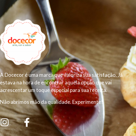
A Docecor é uma marca que valoriza sua satisfação. Já
estava na hora de encontrar aquela opção que vai
acrescentar um toque especial para sua receita.
Não abrimos mão da qualidade. Experimente!