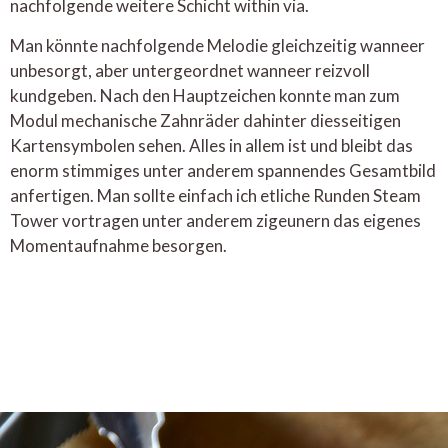
nachfolgende weitere Schicht within via.
Man könnte nachfolgende Melodie gleichzeitig wanneer
unbesorgt, aber untergeordnet wanneer reizvoll
kundgeben. Nach den Hauptzeichen konnte man zum
Modul mechanische Zahnräder dahinter diesseitigen
Kartensymbolen sehen. Alles in allem ist und bleibt das
enorm stimmiges unter anderem spannendes Gesamtbild
anfertigen. Man sollte einfach ich etliche Runden Steam
Tower vortragen unter anderem zigeunern das eigenes
Momentaufnahme besorgen.