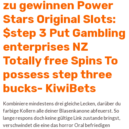
zu gewinnen Power
Stars Original Slots:
$step 3 Put Gambling
enterprises NZ
Totally free Spins To
possess step three
bucks- KiwiBets
Kombiniere mindestens drei gleiche Lecken, darüber du
farbige Kollern alle deiner Blasenkanone abfeuerst. So
lange respons doch keine gültige Link zustande bringst,
verschwindet die eine das horror Oral befriedigen