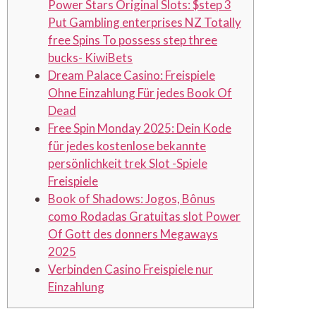
Power Stars Original Slots: $step 3
Put Gambling enterprises NZ Totally
free Spins To possess step three
bucks- KiwiBets
Dream Palace Casino: Freispiele
Ohne Einzahlung Für jedes Book Of
Dead
Free Spin Monday 2025: Dein Kode
für jedes kostenlose bekannte
persönlichkeit trek Slot -Spiele
Freispiele
Book of Shadows: Jogos, Bônus
como Rodadas Gratuitas slot Power
Of Gott des donners Megaways
2025
Verbinden Casino Freispiele nur
Einzahlung