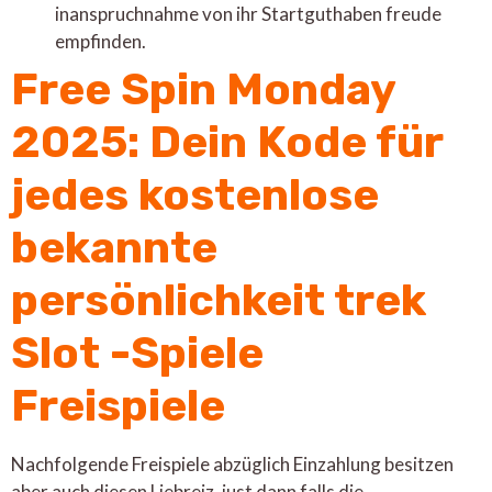
inanspruchnahme von ihr Startguthaben freude
empfinden.
Free Spin Monday
2025: Dein Kode für
jedes kostenlose
bekannte
persönlichkeit trek
Slot -Spiele
Freispiele
Nachfolgende Freispiele abzüglich Einzahlung besitzen
aber auch diesen Liebreiz, just dann falls die