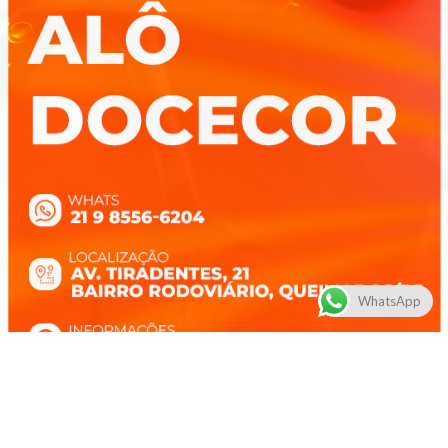
WhatsApp