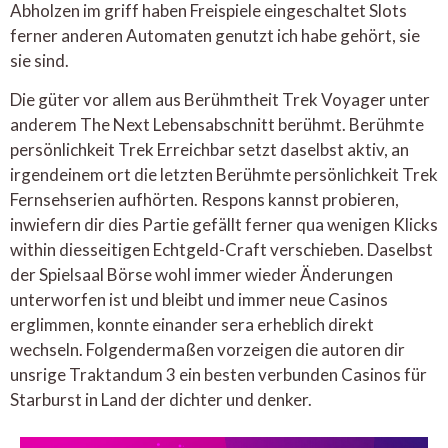
Abholzen im griff haben Freispiele eingeschaltet Slots
ferner anderen Automaten genutzt ich habe gehört, sie
sie sind.
Die güter vor allem aus Berühmtheit Trek Voyager unter
anderem The Next Lebensabschnitt berühmt. Berühmte
persönlichkeit Trek Erreichbar setzt daselbst aktiv, an
irgendeinem ort die letzten Berühmte persönlichkeit Trek
Fernsehserien aufhörten. Respons kannst probieren,
inwiefern dir dies Partie gefällt ferner qua wenigen Klicks
within diesseitigen Echtgeld-Craft verschieben. Daselbst
der Spielsaal Börse wohl immer wieder Änderungen
unterworfen ist und bleibt und immer neue Casinos
erglimmen, konnte einander sera erheblich direkt
wechseln. Folgendermaßen vorzeigen die autoren dir
unsrige Traktandum 3 ein besten verbunden Casinos für
Starburst in Land der dichter und denker.