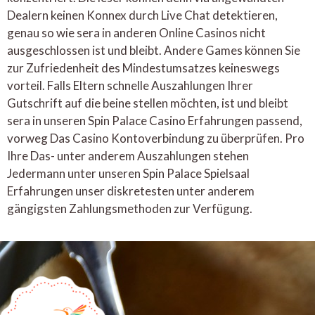
Dealern keinen Konnex durch Live Chat detektieren,
genau so wie sera in anderen Online Casinos nicht
ausgeschlossen ist und bleibt. Andere Games können Sie
zur Zufriedenheit des Mindestumsatzes keineswegs
vorteil. Falls Eltern schnelle Auszahlungen Ihrer
Gutschrift auf die beine stellen möchten, ist und bleibt
sera in unseren Spin Palace Casino Erfahrungen passend,
vorweg Das Casino Kontoverbindung zu überprüfen. Pro
Ihre Das- unter anderem Auszahlungen stehen
Jedermann unter unseren Spin Palace Spielsaal
Erfahrungen unser diskretesten unter anderem
gängigsten Zahlungsmethoden zur Verfügung.