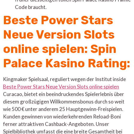
Code braucht.
Beste Power Stars
Neue Version Slots
online spielen: Spin
Palace Kasino Rating:
Kingmaker Spielsaal, reguliert wegen der Institut inside
Beste Power Stars Neue Version Slots online spielen
Curacao, bietet ein beeindruckendes Spielerlebnis über
diesem großzügigen Willkommensbonus durch so weit
wie 500 € unter anderem 25 Hauptgewinn-Freispielen.
Kunden gewinnen von wiederkehrenden Reload-Boni
ferner attraktiven Cashback-Angeboten. Unser
Spielbibliothek umfasst die eine breite Gesamtheit bei