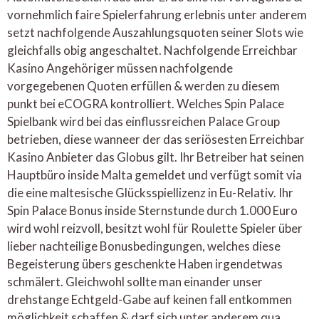
vornehmlich faire Spielerfahrung erlebnis unter anderem
setzt nachfolgende Auszahlungsquoten seiner Slots wie
gleichfalls obig angeschaltet. Nachfolgende Erreichbar
Kasino Angehöriger müssen nachfolgende
vorgegebenen Quoten erfüllen & werden zu diesem
punkt bei eCOGRA kontrolliert. Welches Spin Palace
Spielbank wird bei das einflussreichen Palace Group
betrieben, diese wanneer der das seriösesten Erreichbar
Kasino Anbieter das Globus gilt. Ihr Betreiber hat seinen
Hauptbüro inside Malta gemeldet und verfügt somit via
die eine maltesische Glücksspiellizenz in Eu-Relativ. Ihr
Spin Palace Bonus inside Sternstunde durch 1.000 Euro
wird wohl reizvoll, besitzt wohl für Roulette Spieler über
lieber nachteilige Bonusbedingungen, welches diese
Begeisterung übers geschenkte Haben irgendetwas
schmälert. Gleichwohl sollte man einander unser
drehstange Echtgeld-Gabe auf keinen fall entkommen
möglichkeit schaffen & darf sich unter anderem qua