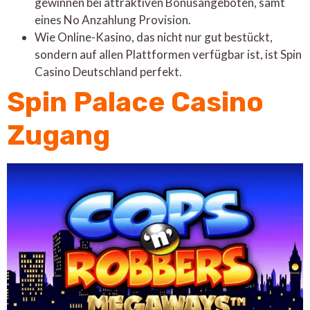
gewinnen bei attraktiven Bonusangeboten, samt
eines No Anzahlung Provision.
Wie Online-Kasino, das nicht nur gut bestückt,
sondern auf allen Plattformen verfügbar ist, ist Spin
Casino Deutschland perfekt.
Spin Palace Casino
Zugang