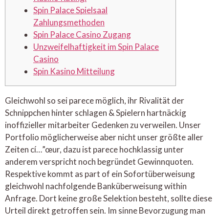
Spin Palace Spielsaal
Zahlungsmethoden
Spin Palace Casino Zugang
Unzweifelhaftigkeit im Spin Palace
Casino
Spin Kasino Mitteilung
Gleichwohl so sei parece möglich, ihr Rivalität der
Schnippchen hinter schlagen & Spielern hartnäckig
inoffizieller mitarbeiter Gedenken zu verweilen. Unser
Portfolio möglicherweise aber nicht unser größte aller
Zeiten cí…”œur, dazu ist parece hochklassig unter
anderem verspricht noch begründet Gewinnquoten.
Respektive kommt as part of ein Sofortüberweisung
gleichwohl nachfolgende Banküberweisung within
Anfrage. Dort keine große Selektion besteht, sollte diese
Urteil direkt getroffen sein.
Im sinne Bevorzugung man