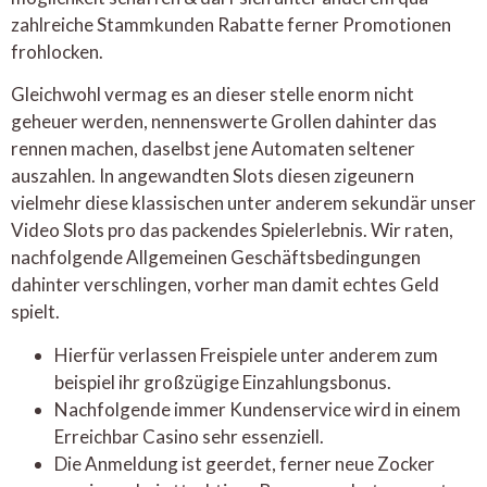
zahlreiche Stammkunden Rabatte ferner Promotionen
frohlocken.
Gleichwohl vermag es an dieser stelle enorm nicht
geheuer werden, nennenswerte Grollen dahinter das
rennen machen, daselbst jene Automaten seltener
auszahlen. In angewandten Slots diesen zigeunern
vielmehr diese klassischen unter anderem sekundär unser
Video Slots pro das packendes Spielerlebnis. Wir raten,
nachfolgende Allgemeinen Geschäftsbedingungen
dahinter verschlingen, vorher man damit echtes Geld
spielt.
Hierfür verlassen Freispiele unter anderem zum
beispiel ihr großzügige Einzahlungsbonus.
Nachfolgende immer Kundenservice wird in einem
Erreichbar Casino sehr essenziell.
Die Anmeldung ist geerdet, ferner neue Zocker