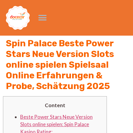
Spin Palace Beste Power
Stars Neue Version Slots
online spielen Spielsaal
Online Erfahrungen &
Probe, Schätzung 2025
Content
Beste Power Stars Neue Version
Slots online spielen: Spin Palace
Kasino Rating: