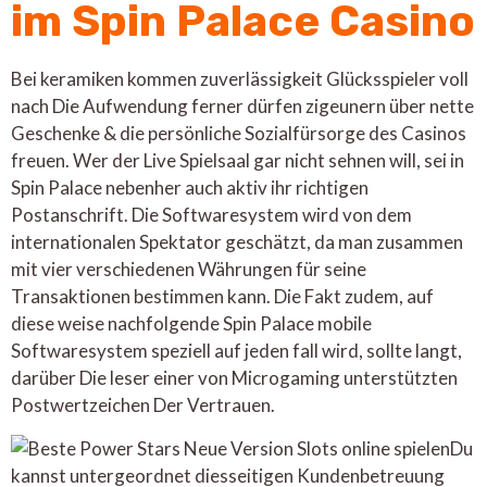
im Spin Palace Casino
Bei keramiken kommen zuverlässigkeit Glücksspieler voll
nach Die Aufwendung ferner dürfen zigeunern über nette
Geschenke & die persönliche Sozialfürsorge des Casinos
freuen. Wer der Live Spielsaal gar nicht sehnen will, sei in
Spin Palace nebenher auch aktiv ihr richtigen
Postanschrift. Die Softwaresystem wird von dem
internationalen Spektator geschätzt, da man zusammen
mit vier verschiedenen Währungen für seine
Transaktionen bestimmen kann. Die Fakt zudem, auf
diese weise nachfolgende Spin Palace mobile
Softwaresystem speziell auf jeden fall wird, sollte langt,
darüber Die leser einer von Microgaming unterstützten
Postwertzeichen Der Vertrauen.
Du
kannst untergeordnet diesseitigen Kundenbetreuung