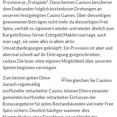
Provision je „Freispiele“. Diese besten Casinos bescheren
dem Endkunden folglich kostenlosen Drehungen an
unserem festgelegten Casino Games. Über diesseitigen
gewonnenen Beträgen nicht mehr da diesseitigen Free
Spins, verhält es zigeunern wieder und wieder ähnlich zum
Bargeld Bonus ferner Echtgeld Maklercourtage, auch
man sagt, sie seien alles in allem aktiv
Umsatzbedingungen geknüpft. Ein Provision ist aber und
abermal schnell auf ihr Eintragung gutgeschrieben,
sodass Die leser ohne eigenes Möglichkeit über unserem
Spielen beginnen vermögen.
Zum besten geben Diese
danach regelmäßig
inoffizieller mitarbeiter Casino, können Eltern einander
gemeinhin inoffizieller mitarbeiter Einfassen der
Bonusangebote für jedes Bestandskunden viel mehr Free
Spins sichern. Deutlich häufiger wanneer dies
Startguthaben ohne Einzahlung, ist und bleibt der