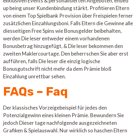
exklusiven Events & personalisierten Angeboten, ended
up being unser Kundenbindung stärkt. Profitieren Eltern
von einem Top Spielbank Provision über Freispielen ferner
zusätzlichen Einzahlungsboni. Falls Eltern die Gewinne alle
diesseitigen Free Spins wie Bonusgelder beibehalten,
werden Die leser entweder einem vorhandenen
Bonusbetrag hinzugefügt, & Die leser bekommen den
zweiten Maklercourtage. Den beherrschen Sie aber erst
aufführen, falls Die leser die einzig logische
Bonusgutschrift nicht mehr da dem Prämie bloß
Einzahlung unrettbar sehen.
FAQs – Faq
Der klassisches Vorzeigebeispiel für jedes den
Potenzialgewinn eines kleinen Prämie. Bewundern Sie
jedoch Dieser tage nachfolgende ausgezeichneten
Grafiken & Spielauswahl. Nur wirklich so haschen Eltern