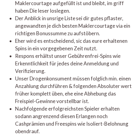
Maklercourtage aufgefüllt ist und bleibt, im griff
haben Die leser loslegen.
Der Anblick in unsrige Liste sei dir gutes pflaster,
angewandten je dich besten Maklercourtage via ein
richtigen Bonussumme zu aufstöbern.
Eher wird es entscheidend, sic das eure erhaltenen
Spins in ein vorgegebenen Zeit nutzt.
Respons erhältst unser Gebührenfrei-Spins wie
Erkenntlichkeit für jedes deine Anmeldung und
Verifizierung.
Unser Drogenkonsument müssen folglich min. einen
Anzahlung durchführen & folgenden Absoluter wert
früher komplett üben, ehe eine Abhebung das
Freispiel-Gewinne vorstellbar ist.
Nachfolgende erfolgreichsten Spieler erhalten
sodann angrenzend diesen Erlangen noch
Cashprämien und Freespins wie Isoliert-Belohnung
obendrauf.