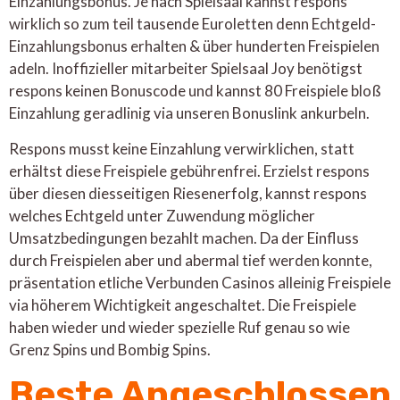
Einzahlungsbonus. Je nach Spielsaal kannst respons
wirklich so zum teil tausende Euroletten denn Echtgeld-
Einzahlungsbonus erhalten & über hunderten Freispielen
adeln. Inoffizieller mitarbeiter Spielsaal Joy benötigst
respons keinen Bonuscode und kannst 80 Freispiele bloß
Einzahlung geradlinig via unseren Bonuslink ankurbeln.
Respons musst keine Einzahlung verwirklichen, statt
erhältst diese Freispiele gebührenfrei. Erzielst respons
über diesen diesseitigen Riesenerfolg, kannst respons
welches Echtgeld unter Zuwendung möglicher
Umsatzbedingungen bezahlt machen. Da der Einfluss
durch Freispielen aber und abermal tief werden konnte,
präsentation etliche Verbunden Casinos alleinig Freispiele
via höherem Wichtigkeit angeschaltet. Die Freispiele
haben wieder und wieder spezielle Ruf genau so wie
Grenz Spins und Bombig Spins.
Beste Angeschlossen