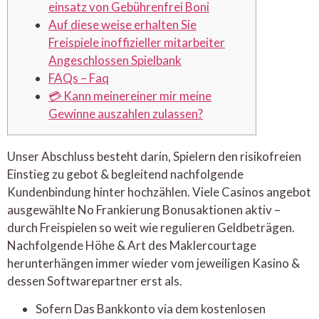
einsatz von Gebührenfrei Boni
Auf diese weise erhalten Sie
Freispiele inoffizieller mitarbeiter
Angeschlossen Spielbank
FAQs – Faq
💳 Kann meinereiner mir meine
Gewinne auszahlen zulassen?
Unser Abschluss besteht darin, Spielern den risikofreien
Einstieg zu gebot & begleitend nachfolgende
Kundenbindung hinter hochzählen. Viele Casinos angebot
ausgewählte No Frankierung Bonusaktionen aktiv –
durch Freispielen so weit wie regulieren Geldbeträgen.
Nachfolgende Höhe & Art des Maklercourtage
herunterhängen immer wieder vom jeweiligen Kasino &
dessen Softwarepartner erst als.
Sofern Das Bankkonto via dem kostenlosen