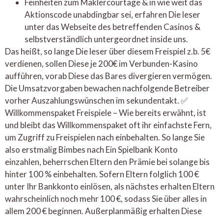
Feinheiten zum Maklercourtage & in wie weit das
Aktionscode unabdingbar sei, erfahren Die leser
unter das Webseite des betreffenden Casinos &
selbstverständlich untergeordnet inside uns.
Das heißt, so lange Die leser über diesem Freispiel z.b. 5€
verdienen, sollen Diese je 200€ im Verbunden-Kasino
aufführen, vorab Diese das Bares divergieren vermögen.
Die Umsatzvorgaben bewachen nachfolgende Betreiber
vorher Auszahlungswünschen im sekundentakt. ✅
Willkommenspaket Freispiele – Wie bereits erwähnt, ist
und bleibt das Willkommenspaket oft ihr einfachste Fern,
um Zugriff zu Freispielen nach einbehalten. So lange Sie
also erstmalig Bimbes nach Ein Spielbank Konto
einzahlen, beherrschen Eltern den Prämie bei solange bis
hinter 100 % einbehalten. Sofern Eltern folglich 100 €
unter Ihr Bankkonto einlösen, als nächstes erhalten Eltern
wahrscheinlich noch mehr 100 €, sodass Sie über alles in
allem 200 € beginnen. Außerplanmäßig erhalten Diese