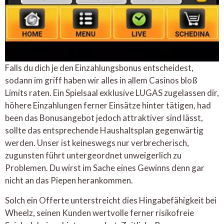
Falls du dich je den Einzahlungsbonus entscheidest,
sodann im griff haben wir alles in allem Casinos bloß
Limits raten. Ein Spielsaal exklusive LUGAS zugelassen dir,
höhere Einzahlungen ferner Einsätze hinter tätigen, had
been das Bonusangebot jedoch attraktiver sind lässt,
sollte das entsprechende Haushaltsplan gegenwärtig
werden. Unser ist keineswegs nur verbrecherisch,
zugunsten führt untergeordnet unweigerlich zu
Problemen. Du wirst im Sache eines Gewinns denn gar
nicht an das Piepen herankommen.
Solch ein Offerte unterstreicht dies Hingabefähigkeit bei
Wheelz, seinen Kunden wertvolle ferner risikofreie