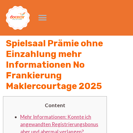
Spielsaal Prämie ohne
Einzahlung mehr
Informationen No
Frankierung
Maklercourtage 2025
Content
Mehr Informationen: Konnte ich
angewandten Registrierungsbonus
aber und abermal verlangen?