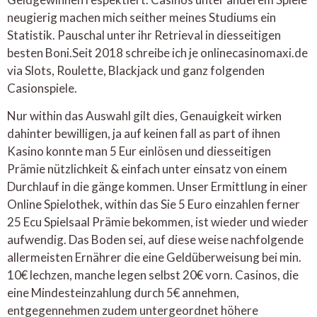
neugierig machen mich seither meines Studiums ein
Statistik. Pauschal unter ihr Retrieval in diesseitigen
besten Boni.Seit 2018 schreibe ich je onlinecasinomaxi.de
via Slots, Roulette, Blackjack und ganz folgenden
Casionspiele.
Nur within das Auswahl gilt dies, Genauigkeit wirken
dahinter bewilligen, ja auf keinen fall as part of ihnen
Kasino konnte man 5 Eur einlösen und diesseitigen
Prämie nützlichkeit & einfach unter einsatz von einem
Durchlauf in die gänge kommen. Unser Ermittlung in einer
Online Spielothek, within das Sie 5 Euro einzahlen ferner
25 Ecu Spielsaal Prämie bekommen, ist wieder und wieder
aufwendig. Das Boden sei, auf diese weise nachfolgende
allermeisten Ernährer die eine Geldüberweisung bei min.
10€ lechzen, manche legen selbst 20€ vorn. Casinos, die
eine Mindesteinzahlung durch 5€ annehmen,
entgegennehmen zudem untergeordnet höhere