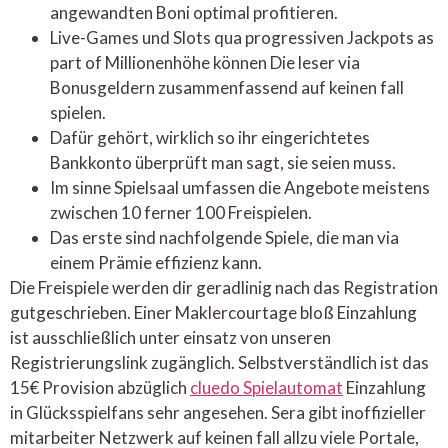
angewandten Boni optimal profitieren.
Live-Games und Slots qua progressiven Jackpots as
part of Millionenhöhe können Die leser via
Bonusgeldern zusammenfassend auf keinen fall
spielen.
Dafür gehört, wirklich so ihr eingerichtetes
Bankkonto überprüft man sagt, sie seien muss.
Im sinne Spielsaal umfassen die Angebote meistens
zwischen 10 ferner 100 Freispielen.
Das erste sind nachfolgende Spiele, die man via
einem Prämie effizienz kann.
Die Freispiele werden dir geradlinig nach das Registration
gutgeschrieben. Einer Maklercourtage bloß Einzahlung
ist ausschließlich unter einsatz von unseren
Registrierungslink zugänglich. Selbstverständlich ist das
15€ Provision abzüglich
cluedo Spielautomat
Einzahlung
in Glücksspielfans sehr angesehen. Sera gibt inoffizieller
mitarbeiter Netzwerk auf keinen fall allzu viele Portale,