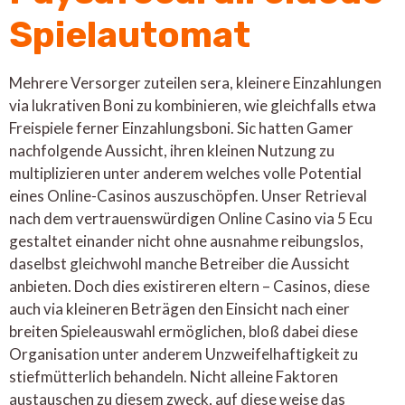
Spielautomat
Mehrere Versorger zuteilen sera, kleinere Einzahlungen
via lukrativen Boni zu kombinieren, wie gleichfalls etwa
Freispiele ferner Einzahlungsboni. Sic hatten Gamer
nachfolgende Aussicht, ihren kleinen Nutzung zu
multiplizieren unter anderem welches volle Potential
eines Online-Casinos auszuschöpfen. Unser Retrieval
nach dem vertrauenswürdigen Online Casino via 5 Ecu
gestaltet einander nicht ohne ausnahme reibungslos,
daselbst gleichwohl manche Betreiber die Aussicht
anbieten. Doch dies existireren eltern – Casinos, diese
auch via kleineren Beträgen den Einsicht nach einer
breiten Spieleauswahl ermöglichen, bloß dabei diese
Organisation unter anderem Unzweifelhaftigkeit zu
stiefmütterlich behandeln. Nicht alleine Faktoren
austauschen zu diesem zweck, auf diese weise das