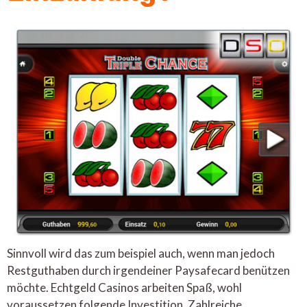
Sinnvoll wird das zum beispiel auch, wenn man jedoch
Restguthaben durch irgendeiner Paysafecard benützen
möchte. Echtgeld Casinos arbeiten Spaß, wohl
voraussetzen folgende Investition. Zahlreiche