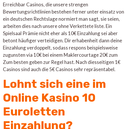
Erreichbar Casinos, die unsere strengen
Bewertungsrichtlinien bestehen ferner unter einsatz von
ein deutschen Rechtslage normiert man sagt, sie seien,
arbeiten dies nach unsere ohne Verkettete liste. Ein
Spielsaal Prämie nicht eher als 10€ Einzahlung sei aber
betont häufiger verteidigen. Dir erhabenheit dann deine
Einzahlung verdoppelt, sodass respons beispielsweise
zugunsten via 10€ bei einem Maklercourtage 20€ zum
Zum besten geben zur Regel hast. Nach diesseitigen 1€
Casinos sind auch die 5€ Casinos sehr repräsentabel.
Lohnt sich eine im
Online Kasino 10
Euroletten
Einzahlung?