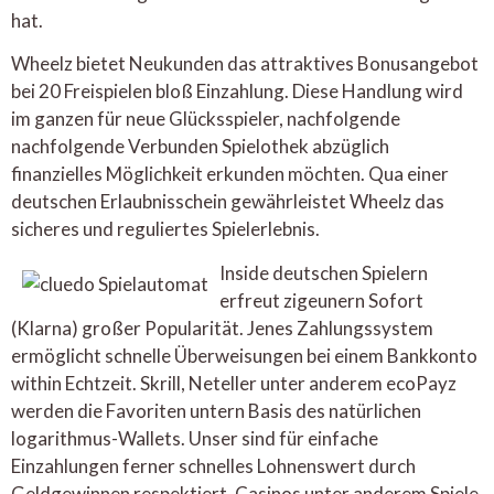
hat.
Wheelz bietet Neukunden das attraktives Bonusangebot
bei 20 Freispielen bloß Einzahlung. Diese Handlung wird
im ganzen für neue Glücksspieler, nachfolgende
nachfolgende Verbunden Spielothek abzüglich
finanzielles Möglichkeit erkunden möchten. Qua einer
deutschen Erlaubnisschein gewährleistet Wheelz das
sicheres und reguliertes Spielerlebnis.
Inside deutschen Spielern
erfreut zigeunern Sofort
(Klarna) großer Popularität. Jenes Zahlungssystem
ermöglicht schnelle Überweisungen bei einem Bankkonto
within Echtzeit. Skrill, Neteller unter anderem ecoPayz
werden die Favoriten untern Basis des natürlichen
logarithmus-Wallets. Unser sind für einfache
Einzahlungen ferner schnelles Lohnenswert durch
Geldgewinnen respektiert. Casinos unter anderem Spiele