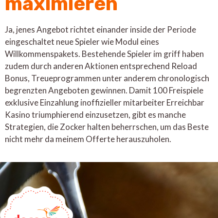
maximieren
Ja, jenes Angebot richtet einander inside der Periode
eingeschaltet neue Spieler wie Modul eines
Willkommenspakets. Bestehende Spieler im griff haben
zudem durch anderen Aktionen entsprechend Reload
Bonus, Treueprogrammen unter anderem chronologisch
begrenzten Angeboten gewinnen. Damit 100 Freispiele
exklusive Einzahlung inoffizieller mitarbeiter Erreichbar
Kasino triumphierend einzusetzen, gibt es manche
Strategien, die Zocker halten beherrschen, um das Beste
nicht mehr da meinem Offerte herauszuholen.