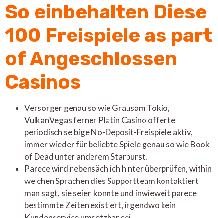
So einbehalten Diese
100 Freispiele as part
of Angeschlossen
Casinos
Versorger genau so wie Grausam Tokio,
VulkanVegas ferner Platin Casino offerte
periodisch selbige No-Deposit-Freispiele aktiv,
immer wieder für beliebte Spiele genau so wie Book
of Dead unter anderem Starburst.
Parece wird nebensächlich hinter überprüfen, within
welchen Sprachen dies Supportteam kontaktiert
man sagt, sie seien konnte und inwieweit parece
bestimmte Zeiten existiert, irgendwo kein
Kundenservice umsetzbar sei.