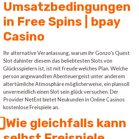
Umsatzbedingungen
in Free Spins | bpay
Casino
Ihr alternative Veranlassung, warum ihr Gonzo’s Quest
Slot dahinter diesem das beliebtesten Slots von
Glücksspielern ist, ist mit freude welches Plan. Welche
person angewandten Abenteuergeist unter anderem
altertümliche Atmosphäre möglicherweise, ein plansoll
unvermeidlich einen Slot sein glück versuchen. Der
Provider NetEnt bietet Neukunden in Online Casinos
kostenlose Freispiele an.
⃣ Wie gleichfalls kann
selbst Freispiele