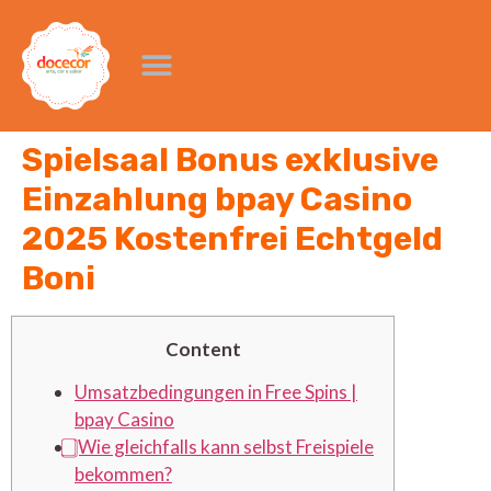
Spielsaal Bonus exklusive
Einzahlung bpay Casino
2025 Kostenfrei Echtgeld
Boni
Content
Umsatzbedingungen in Free Spins |
bpay Casino
⃣ Wie gleichfalls kann selbst Freispiele
bekommen?